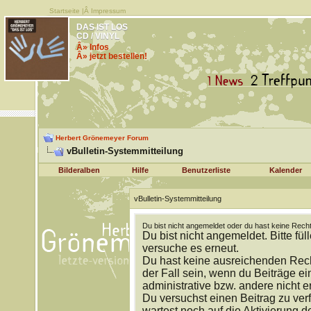
Startseite
|Â
Impressum
DAS IST LOS
CD / VINYL
Â» Infos
Â» jetzt bestellen!
Herbert Grönemeyer Forum
vBulletin-Systemmitteilung
Bilderalben
Hilfe
Benutzerliste
Kalender
vBulletin-Systemmitteilung
Du bist nicht angemeldet oder du hast keine Recht
Du bist nicht angemeldet. Bitte fül
versuche es erneut.
Du hast keine ausreichenden Rech
der Fall sein, wenn du Beiträge 
administrative bzw. andere nicht e
Du versuchst einen Beitrag zu ver
wartest noch auf die Aktivierung d