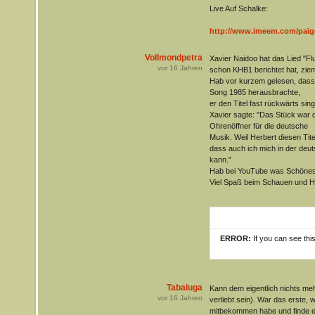
Live Auf Schalke:
http://www.imeem.com/paige
Vollmondpetra
Xavier Naidoo hat das Lied "F
vor
16
Jahren
schon KHB1 berichtet hat, ziem
Hab vor kurzem gelesen, dass 
Song 1985 herausbrachte,
er den Titel fast rückwärts si
Xavier sagte: "Das Stück war 
Ohrenöffner für die deutsche
Musik. Weil Herbert diesen Tit
dass auch ich mich in der deu
kann."
Hab bei YouTube was Schönes g
Viel Spaß beim Schauen und 
ERROR:
If you can see thi
Tabaluga
Kann dem eigentlich nichts me
vor
16
Jahren
verliebt sein). War das erste, w
mitbekommen habe und finde 