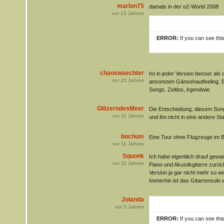
marlon75
damals in der o2-World 2008
vor
15
Jahren
ERROR:
If you can see thi
chaoswaechter
Ist in jeder Version besser al
vor
15
Jahren
ansonsten Gänsehautfeeling. Ein
Songs. Zeitlos, irgendwie.
GlitzerndesMeer
Die Entscheidung, diesem Song
vor
11
Jahren
und ihn nicht in eine andere St
bochum
Eine Tour ohne Flugzeuge im Ba
vor
11
Jahren
Squonk
Ich habe eigentlich drauf gewar
vor
11
Jahren
Piano und Akustikgitarre zurüc
Version ja gar nicht mehr so wei
Immerhin ist das Gitarrensolo w
Jolanda
vor
5
Jahren
ERROR:
If you can see thi