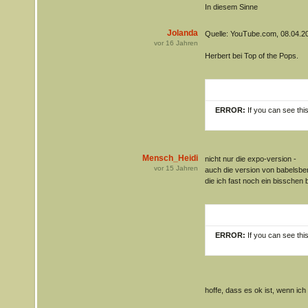
In diesem Sinne
Jolanda
Quelle: YouTube.com, 08.04.2
vor
16
Jahren
Herbert bei Top of the Pops.
ERROR:
If you can see thi
Mensch_Heidi
nicht nur die expo-version -
vor
15
Jahren
auch die version von babelsb
die ich fast noch ein bisschen 
ERROR:
If you can see thi
hoffe, dass es ok ist, wenn ich d