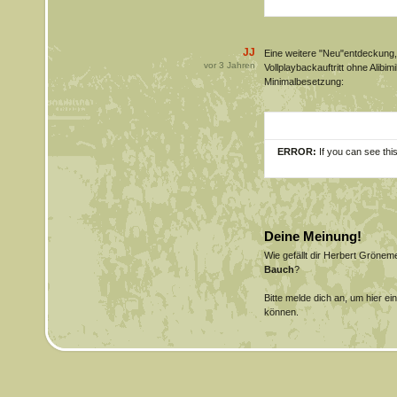
JJ
Eine weitere "Neu"entdeckung,
vor
3
Jahren
Vollplaybackauftritt ohne Alibi
Minimalbesetzung:
ERROR:
If you can see thi
Deine Meinung!
Wie gefällt dir Herbert Gröne
Bauch
?
Bitte melde dich an, um hier e
können.