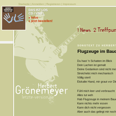
Startseite
|
Anmelden
|
Registrieren
|
Impressum
DAS IST LOS
CD / VINYL
» Infos
» jetzt bestellen!
SONGTEXT ZU HERBER
Flugzeuge im Bau
Du hast 'n Schatten im Blick
Dein Lachen ist gemalt
Deine Gedanken sind nicht meh
Streichelst mich mechanisch
Völlig steril
Eiskalte Hand, mir graut vor Di
Fühl mich leer und verbraucht
Alles tut weh
Hab Flugzeuge in meinem Bau
Kann nichts mehr essen
Kann dich nicht vergessen
Aber auch das gelingt mir noch