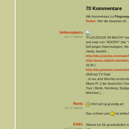
70 Kommentare
Alle Kommentare zu
Flugzeug
finden
. Hier die neuesten 20.
Vollmondpetra
vor
17
Jahren
"FLUGZEUGE IM BAUCH" mal in
und zwar von "ADORO" (ital. "
fünf jungen Opernsängern, Nico
Jandy, besteht...
http://de.youtube.com/wa
http://www.clipfish.de/video
26:30 )
http://de.youtube.com/wat
2009 bei TV-Total
...in nur acht Wochen erstürmt
Album Pl. 2 der deutschen Chart
Tour ( Berlin, Nürnberg, Stutt
München )...
Mania
Hört sich ja gruselig an!
vor
17
Jahren
Das schöne Lied
Ist einfac
KHB1
Stimme ich Dir grundsätzlich 
vor
17
Jahren