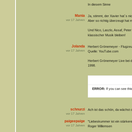
In diesem Sinne
Mania
Ja, stimmt, der Xavier hat´s n
vor
17
Jahren
Aber so richtig überzeugt hat m
Und Nico, Laszlo, Assaf, Peter
klassischer Musik bleiben!
Jolanda
Herbert Grönemeyer - Flugzeug
vor
17
Jahren
Quelle: YouTube.com
Herbert Grönemeyer Live bei de
1998.
ERROR:
If you can see thi
schnurzi
Ach ist das schön, da wächst 
vor
17
Jahren
paigeepaige
"Liebeskummer ist ein stärkeres
vor
17
Jahren
Roger Willemsen