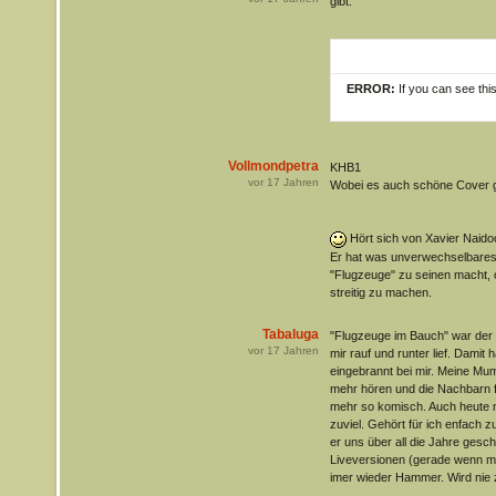
gibt.
ERROR:
If you can see thi
Vollmondpetra
KHB1
vor
17
Jahren
Wobei es auch schöne Cover g
Hört sich von Xavier Naidoo
Er hat was unverwechselbares 
"Flugzeuge" zu seinen macht, 
streitig zu machen.
Tabaluga
"Flugzeuge im Bauch" war der 
vor
17
Jahren
mir rauf und runter lief. Damit 
eingebrannt bei mir. Meine Mu
mehr hören und die Nachbarn 
mehr so komisch. Auch heute no
zuviel. Gehört für ich enfach 
er uns über all die Jahre gesch
Liveversionen (gerade wenn man
imer wieder Hammer. Wird nie z