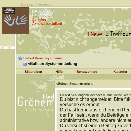
Startseite
|Â
Impressum
DAS IST LOS
CD / VINYL
Â» Infos
Â» jetzt bestellen!
Herbert Grönemeyer Forum
vBulletin-Systemmitteilung
Bilderalben
Hilfe
Benutzerliste
Kalender
vBulletin-Systemmitteilung
Du bist nicht angemeldet oder du hast keine Recht
Du bist nicht angemeldet. Bitte fül
versuche es erneut.
Du hast keine ausreichenden Rech
der Fall sein, wenn du Beiträge 
administrative bzw. andere nicht e
Du versuchst einen Beitrag zu ver
wartest noch auf die Aktivierung d