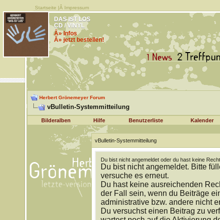
Startseite
|Â
Impressum
DAS IST LOS
CD / VINYL
Â» Infos
Â» jetzt bestellen!
Herbert Grönemeyer Forum
vBulletin-Systemmitteilung
Bilderalben
Hilfe
Benutzerliste
Kalender
vBulletin-Systemmitteilung
Du bist nicht angemeldet oder du hast keine Recht
Du bist nicht angemeldet. Bitte fül
versuche es erneut.
Du hast keine ausreichenden Rech
der Fall sein, wenn du Beiträge 
administrative bzw. andere nicht e
Du versuchst einen Beitrag zu ver
wartest noch auf die Aktivierung d