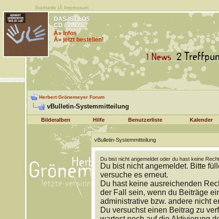
Startseite
|Â
Impressum
DAS IST LOS
CD / VINYL
Â» Infos
Â» jetzt bestellen!
Herbert Grönemeyer Forum
vBulletin-Systemmitteilung
Bilderalben
Hilfe
Benutzerliste
Kalender
vBulletin-Systemmitteilung
Du bist nicht angemeldet oder du hast keine Recht
Du bist nicht angemeldet. Bitte fül
versuche es erneut.
Du hast keine ausreichenden Rech
der Fall sein, wenn du Beiträge 
administrative bzw. andere nicht e
Du versuchst einen Beitrag zu ver
wartest noch auf die Aktivierung d