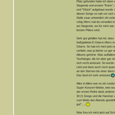
Platz gefunden hatte ich dann
Stegende und erstem "Knick", d
und "Glück" aufgebaut wurde. E
diesen Songs so nah vor sich z
Stelle zwar unheimlich oft vorb
ruhig öfters mal da verweilen k
am Stegende, wo für mich wie s
besten Plätze sind.
Sehr gut gefallen hat mir, dass 
heißgeliebet E-Gitarre öfters m
Gitarre. So hab ich mich jetzt
verliebt, was ja bisher so gar 
Albums gehörte. Was auffallend 
Texthänger, die ich aber gar ni
sich recht amüsant. So wurde z.
Lied und dann auch noch quasi
an den Sternen bis einer dann fä
Das fand ich sehr amüsant.
Alles in Allem war es ein rundu
Super-Konzert-Wetter, eine wu
der ersten Reihe dank anderer
30 (!) Songs und die Hammer-Zu
zum Motto des Abends gewählt
gut"......
Was freu ich mich jetzt auf Sc