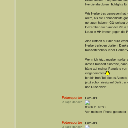
live die absoluten Highlights fü
Wie Herbert es genossen hat, 
allem, als die Tribünenleute ga
gehauen haben - Gänsehaut pu
Dezember auch auf der PK in d
Leute in HH immer gegen die P
Also einfach nur der pure Wah
Herbert erleben durften. Danke
Konzerterlebnis lieber Herbert
Wenn ich jetzt angeben sollte, 
dieses Konzert einordne, dann
hätte auf meiner Rangliste von 
eingenommen
Ich bin froh Teil dieses Abend
jetzt schon riesig auf Berlin, u
und Düsseldorf.
Fotoreporter
Foto.JPG
2
Tage danach
03.06.11 10:30
Von meinem iPhone gesendet
Fotoreporter
Foto.JPG
2
Tage danach