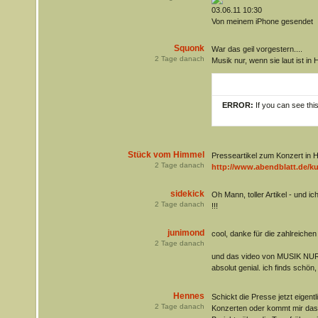
03.06.11 10:30
Von meinem iPhone gesendet
Squonk
War das geil vorgestern....
2
Tage danach
Musik nur, wenn sie laut ist in 
ERROR:
If you can see thi
Stück vom Himmel
Presseartikel zum Konzert in 
2
Tage danach
http://www.abendblatt.de/kul
sidekick
Oh Mann, toller Artikel - und i
2
Tage danach
!!!
junimond
cool, danke für die zahlreiche
2
Tage danach
und das video von MUSIK NUR
absolut genial. ich finds schön
Hennes
Schickt die Presse jetzt eigen
2
Tage danach
Konzerten oder kommt mir das 