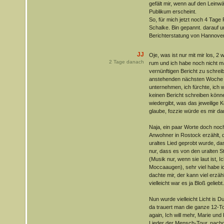
gefält mir, wenn auf den Leinw
Publikum erscheint.
So, für mich jetzt noch 4 Tage
Schalke. Bin gepannt. darauf u
Berichterstatung von Hannover
JJ
Oje, was ist nur mit mir los, 
2
Tage danach
rum und ich habe noch nicht m
vernünftigen Bericht zu schreib
anstehenden nächsten Woche 
unternehmen, ich fürchte, ich
keinen Bericht schreiben könn
wiedergibt, was das jeweilige K
glaube, fozzie würde es mir da
Naja, ein paar Worte doch noc
Anwohner in Rostock erzählt, 
uraltes Lied geprobt wurde, da
nur, dass es von den uralten S
(Musik nur, wenn sie laut ist, I
Moccaaugen), sehr viel habe ic
dachte mir, der kann viel erzäh
vielleicht war es ja Bloß geliebt.
Nun wurde vielleicht Licht is 
da trauert man die ganze 12-T
again, Ich will mehr, Marie un
Lieder der Mensch-Tour, nachge