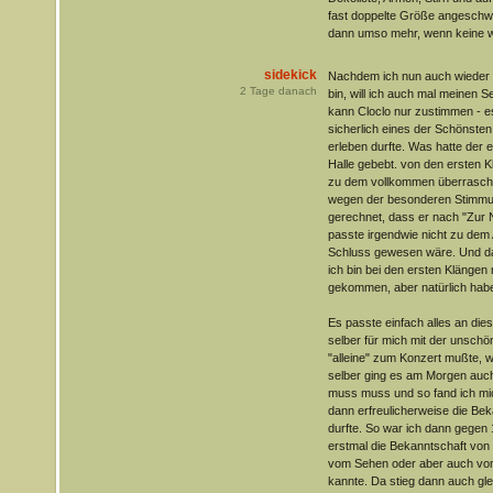
fast doppelte Größe angeschwo
dann umso mehr, wenn keine wei
sidekick
Nachdem ich nun auch wieder 
2
Tage danach
bin, will ich auch mal meinen S
kann Cloclo nur zustimmen - 
sicherlich eines der Schönsten,
erleben durfte. Was hatte der e
Halle gebebt. von den ersten K
zu dem vollkommen überraschen
wegen der besonderen Stimmun
gerechnet, dass er nach "Zur N
passte irgendwie nicht zu dem
Schluss gewesen wäre. Und da
ich bin bei den ersten Klängen n
gekommen, aber natürlich habe 
Es passte einfach alles an di
selber für mich mit der unschö
"alleine" zum Konzert mußte, w
selber ging es am Morgen auch 
muss muss und so fand ich mic
dann erfreulicherweise die Be
durfte. So war ich dann gegen
erstmal die Bekanntschaft von 
vom Sehen oder aber auch vom
kannte. Da stieg dann auch gle