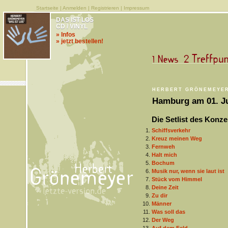
Startseite
|
Anmelden
|
Registrieren
|
Impressum
DAS IST LOS
CD / VINYL
» Infos
» jetzt bestellen!
HERBERT GRÖNEMEYE
Hamburg am 01. Ju
Die Setlist des Konze
Schiffsverkehr
Kreuz meinen Weg
Fernweh
Halt mich
Bochum
Musik nur, wenn sie laut ist
Stück vom Himmel
Deine Zeit
Zu dir
Männer
Was soll das
Der Weg