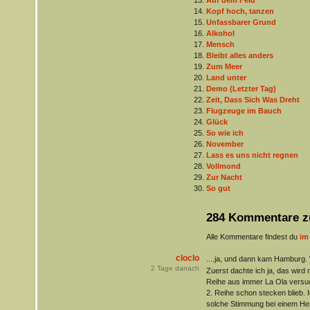
Auf dem Feld
Kopf hoch, tanzen
Unfassbarer Grund
Alkohol
Mensch
Bleibt alles anders
Zum Meer
Land unter
Demo (Letzter Tag)
Zeit, Dass Sich Was Dreht
Flugzeuge im Bauch
Glück
So wie ich
November
Lass es uns nicht regnen
Vollmond
Zur Nacht
So gut
284 Kommentare z
Alle Kommentare findest du
im
cloclo
....ja, und dann kam Hamburg.
2
Tage danach
Zuerst dachte ich ja, das wird n
Reihe aus immer La Ola versuch
2. Reihe schon stecken blieb. I
solche Stimmung bei einem Her