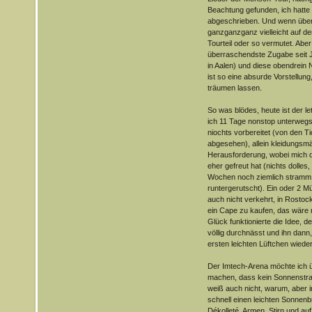
Beachtung gefunden, ich hatte 
abgeschrieben. Und wenn überh
ganzganzganz vielleicht auf de
Tourteil oder so vermutet. Aber
überraschendste Zugabe seit 
in Aalen) und diese obendrein
ist so eine absurde Vorstellung,
träumen lassen.
So was blödes, heute ist der l
ich 11 Tage nonstop unterweg
niochts vorbereitet (von den T
abgesehen), allein kleidungsmä
Herausforderung, wobei mich d
eher gefreut hat (nichts dolles,
Wochen noch ziemlich stramm s
runtergerutscht). Ein oder 2 
auch nicht verkehrt, in Rostock
ein Cape zu kaufen, das wäre
Glück funktionierte die Idee, d
völlig durchnässt und ihn dann,
ersten leichten Lüftchen wiede
Der Imtech-Arena möchte ich ü
machen, dass kein Sonnenstrah
weiß auch nicht, warum, aber 
schnell einen leichten Sonnenbr
Dékolleté, Armen, Stirn und au