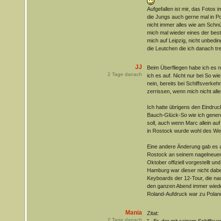
Aufgefallen ist mir, das Fotos
die Jungs auch gerne mal in Po
nicht immer alles wie am Schnü
mich mal wieder eines der best
mich auf Leipzig, nicht unbedin
die Leutchen die ich danach tr
JJ
Beim Überfliegen habe ich es n
2
Tage danach
ich es auf. Nicht nur bei So wi
nein, bereits bei Schiffsverkehr
zerrissen, wenn mich nicht alle
Ich hatte übrigens den Eindruc
Bauch-Glück-So wie ich generel
soll, auch wenn Marc allein auf
in Rostock wurde wohl des Wet
Eine andere Änderung gab es a
Rostock an seinem nagelneuen
Oktober offiziell vorgestellt un
Hamburg war dieser nicht dabei
Keyboards der 12-Tour, die na
den ganzen Abend immer wieder
Roland-Aufdruck war zu Polan
Mania
Zitat:
2
Tage danach