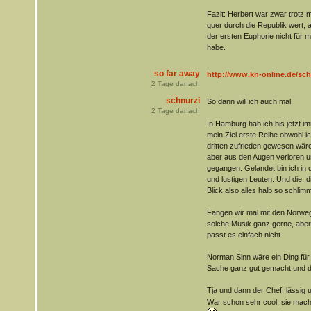
Fazit: Herbert war zwar trotz m
quer durch die Republik wert, a
der ersten Euphorie nicht für 
habe.
so far away
http://www.kn-online.de/sch
2
Tage danach
schnurzi
So dann will ich auch mal.
2
Tage danach
In Hamburg hab ich bis jetzt 
mein Ziel erste Reihe obwohl i
dritten zufrieden gewesen wär
aber aus den Augen verloren u
gegangen. Gelandet bin ich in 
und lustigen Leuten. Und die, di
Blick also alles halb so schlimm
Fangen wir mal mit den Norweg
solche Musik ganz gerne, aber
passt es einfach nicht.
Norman Sinn wäre ein Ding fü
Sache ganz gut gemacht und d
Tja und dann der Chef, lässig 
War schon sehr cool, sie mach