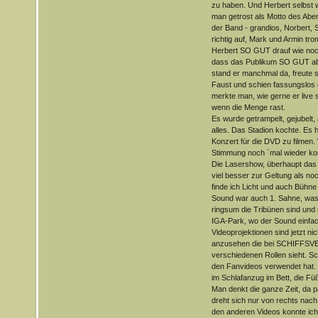
zu haben. Und Herbert selbst
man getrost als Motto des Abe
der Band - grandios, Norbert,
richtig auf, Mark und Armin tr
Herbert SO GUT drauf wie noch 
dass das Publikum SO GUT abg
stand er manchmal da, freute sic
Faust und schien fassungslos
merkte man, wie gerne er live s
wenn die Menge rast.
Es wurde getrampelt, gejubelt,
alles. Das Stadion kochte. Es h
Konzert für die DVD zu filmen.
Stimmung noch ´mal wieder k
Die Lasershow, überhaupt das
viel besser zur Geltung als no
finde ich Licht und auch Bühne 
Sound war auch 1. Sahne, was m
ringsum die Tribünen sind und n
IGA-Park, wo der Sound einfac
Videoprojektionen sind jetzt ni
anzusehen die bei SCHIFFSV
verschiedenen Rollen sieht. S
den Fanvideos verwendet hat.
im Schlafanzug im Bett, die F
Man denkt die ganze Zeit, da p
dreht sich nur von rechts nach 
den anderen Videos konnte ich 