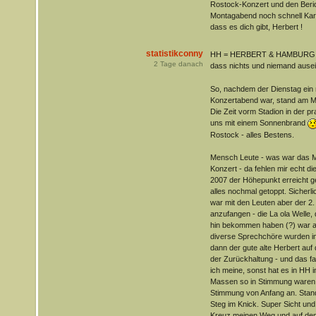
Rostock-Konzert und den Beric
Montagabend noch schnell Karte
dass es dich gibt, Herbert !
statistikconny
HH = HERBERT & HAMBURG = e
2
Tage danach
dass nichts und niemand ausei
So, nachdem der Dienstag ein 
Konzertabend war, stand am M
Die Zeit vorm Stadion in der pr
uns mit einem Sonnenbrand
Rostock - alles Bestens.
Mensch Leute - was war das Mi
Konzert - da fehlen mir echt di
2007 der Höhepunkt erreicht ge
alles nochmal getoppt. Sicherl
war mit den Leuten aber der 2.
anzufangen - die La ola Welle,
hin bekommen haben (?) war abs
diverse Sprechchöre wurden imm
dann der gute alte Herbert auf
der Zurückhaltung - und das fa
ich meine, sonst hat es in HH i
Massen so in Stimmung waren.
Stimmung von Anfang an. Stand
Steg im Knick. Super Sicht und
Kreuz meinen Weg und auf de