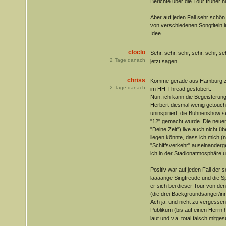
Berichte über die Tour früher 
Aber auf jeden Fall sehr schön
von verschiedenen Songtiteln i
Idee.
cloclo
Sehr, sehr, sehr, sehr, sehr, s
2
Tage danach
jetzt sagen.
chriss
Komme gerade aus Hamburg zu
2
Tage danach
im HH-Thread gestöbert.
Nun, ich kann die Begeisterung 
Herbert diesmal wenig getouch
uninspiriert, die Bühnenshow s
"12" gemacht wurde. Die neuen
"Deine Zeit") live auch nicht 
liegen könnte, dass ich mich (n
"Schiffsverkehr" auseinanderg
ich in der Stadionatmosphäre 
Positiv war auf jeden Fall der 
laaaange Singfreude und die S
er sich bei dieser Tour von de
(die drei Backgroundsänger/innen
Ach ja, und nicht zu vergessen
Publikum (bis auf einen Herrn h
laut und v.a. total falsch mitge