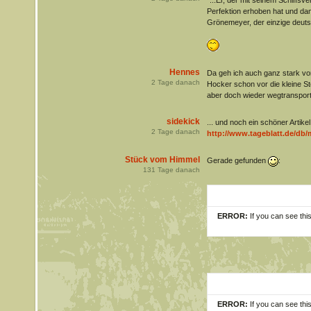
"...Er, der mit seinem Schiffsv
Perfektion erhoben hat und damit
Grönemeyer, der einzige deuts
Hennes
Da geh ich auch ganz stark vo
2
Tage danach
Hocker schon vor die kleine S
aber doch wieder wegtransport
sidekick
... und noch ein schöner Artikel
2
Tage danach
http://www.tageblatt.de/db
Stück vom Himmel
Gerade gefunden
:
131
Tage danach
ERROR:
If you can see thi
ERROR:
If you can see thi