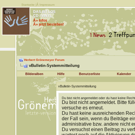
Startseite
|Â
Impressum
DAS IST LOS
CD / VINYL
Â» Infos
Â» jetzt bestellen!
Herbert Grönemeyer Forum
vBulletin-Systemmitteilung
Bilderalben
Hilfe
Benutzerliste
Kalender
vBulletin-Systemmitteilung
Du bist nicht angemeldet oder du hast keine Recht
Du bist nicht angemeldet. Bitte fül
versuche es erneut.
Du hast keine ausreichenden Rech
der Fall sein, wenn du Beiträge 
administrative bzw. andere nicht e
Du versuchst einen Beitrag zu ver
wartest noch auf die Aktivierung d