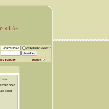
Angemeldet bleiben?
ige Beiträge
Suchen
e sein:
eiträge eines
rung deiner