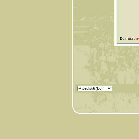
Du musst
re