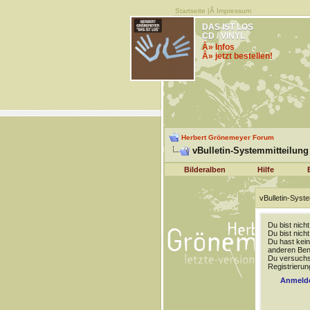
Startseite
|Â
Impressum
DAS IST LOS
CD / VINYL
Â» Infos
Â» jetzt bestellen!
Herbert Grönemeyer Forum
vBulletin-Systemmitteilung
Bilderalben
Hilfe
vBulletin-Syste
Du bist nich
Du bist nich
Du hast kein
anderen Benu
Du versuchst
Registrierun
Anmeld