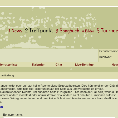
Benutzername
Kennwort
Benutzerliste
Kalender
Chat
Live-Beiträge
Heut
mmitteilung
t angemeldet oder du hast keine Rechte diese Seite zu betreten. Dies könnte einer der Gründ
t angemeldet. Bitte fülle die Felder unten auf der Seite aus und versuche es erneut.
e ausreichenden Rechte, um auf diese Seite zuzugreifen. Dies kann der Fall sein, wenn du B
tzers ändern möchtest oder administrative bzw. andere nicht erlaubte Funktionen aufrufst.
 einen Beitrag zu verfassen und hast keine Schreibrechte oder wartest noch auf die Aktivie
g.
en
Benutzername: