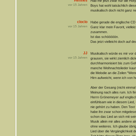
Hennes
Hab mir jetzt zwar nur die Hö
vor
15
Jahren
Boys hat wohl tatsächlich dies
musikalisch doch nicht ganz 
cloclo
Habe gerade die englische CD 
vor
15
Jahren
Ganz klar mein Favorit, vielle
zusammen.
Ist das schööööön.
Das jetzt vielleicht doch auf d
JJ
Musikalisch würde es mir vor d
vor
15
Jahren
grausen, sie wirkt ziemlich dic
durchharmonisiert bis zum Ge
manche Weihnachtslieder kaum 
die Melodie an die Zeilen "Wen
Hirn aufweicht, wenn ich von he
Aber der Gesang (nicht einmal 
Meinung nach alles rum. Ich fi
Herrn Grönemeyer auf englisch
einfühlsam wie in diesem Lied,
nie gehört zu haben. Den Text f
habe ihn zwar schon mitgelesen,
schon das Lied an sich mit sei
Musik allein mir alles andere a
ohne weiteres. Ich glaube übrige
Lied über die Vergänglichkeit d