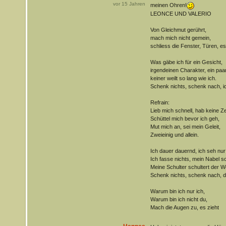
vor
15
Jahren
meinen Ohren!
LEONCE UND VALERIO
Von Gleichmut gerührt,
mach mich nicht gemein,
schliess die Fenster, Türen, es
Was gäbe ich für ein Gesicht,
irgendeinen Charakter, ein pa
keiner weilt so lang wie ich.
Schenk nichts, schenk nach, i
Refrain:
Lieb mich schnell, hab keine Ze
Schüttel mich bevor ich geh,
Mut mich an, sei mein Geleit,
Zweieinig und allein.
Ich dauer dauernd, ich seh nur
Ich fasse nichts, mein Nabel s
Meine Schulter schultert der W
Schenk nichts, schenk nach, d
Warum bin ich nur ich,
Warum bin ich nicht du,
Mach die Augen zu, es zieht