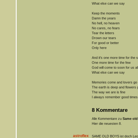
What else can we say
Keep the moments
Damn the years
No hell, no heaven
No cares, no fears
Tear the letters
Drown our tears
For good or better
Only here
And it's one more time for the
One more time for the few
God will come to soon for us al
What else can we say
Memories come and lovers go
The earth is deep and flowers
The way we are is fine
I always remember good times
8 Kommentare
Alle Kommentare zu
Same old
Hier die neuesten 8.
astroflex
SAME OLD BOYS ist doch Leon