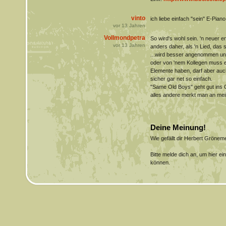
vinto
ich liebe einfach "sein" E-Piano 
vor
13
Jahren
Vollmondpetra
So wird's wohl sein. 'n neuer 
vor
13
Jahren
anders daher, als 'n Lied, das s
...wird besser angenommen und
oder von 'nem Kollegen muss 
Elemente haben, darf aber auch
sicher gar net so einfach.
"Same Old Boys" geht gut ins 
alles andere merkt man an mei
Deine Meinung!
Wie gefällt dir Herbert Gröne
Bitte melde dich an, um hier e
können.