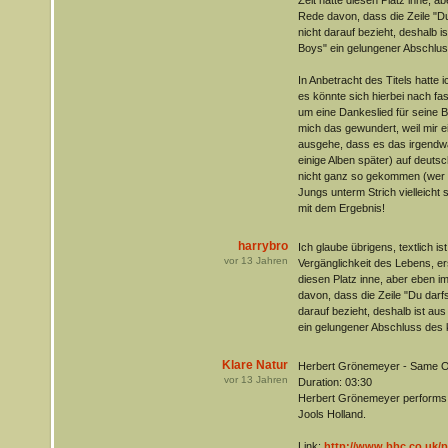
Zeit hätte diesen Platz inne, a
Rede davon, dass die Zeile "Du
nicht darauf bezieht, deshalb i
Boys" ein gelungener Abschlus
In Anbetracht des Titels hatte 
es könnte sich hierbei nach f
um eine Dankeslied für seine B
mich das gewundert, weil mir e
ausgehe, dass es das irgendw
einige Alben später) auf deutsch
nicht ganz so gekommen (wer w
Jungs unterm Strich vielleicht s
mit dem Ergebnis!
harrybro
Ich glaube übrigens, textlich is
vor
13
Jahren
Vergänglichkeit des Lebens, ers
diesen Platz inne, aber eben i
davon, dass die Zeile "Du darfs
darauf bezieht, deshalb ist au
ein gelungener Abschluss des 
Klare Natur
Herbert Grönemeyer - Same O
vor
13
Jahren
Duration: 03:30
Herbert Grönemeyer performs
Jools Holland.
Link:
http://www.bbc.co.uk