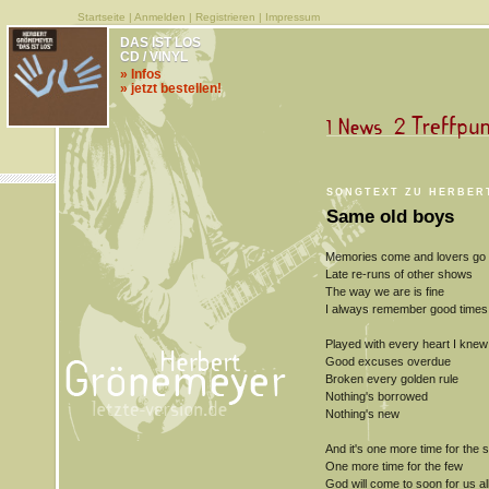
Startseite
|
Anmelden
|
Registrieren
|
Impressum
DAS IST LOS
CD / VINYL
» Infos
» jetzt bestellen!
SONGTEXT ZU HERBER
Same old boys
Memories come and lovers go
Late re-runs of other shows
The way we are is fine
I always remember good times
Played with every heart I knew
Good excuses overdue
Broken every golden rule
Nothing's borrowed
Nothing's new
And it's one more time for the
One more time for the few
God will come to soon for us al