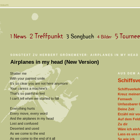
essum
SONGTEXT ZU HERBERT GRÖNEMEYER: AIRPLANES IN MY HEAD 
Airplanes in my head (New Version)
Shatter me
AUS DEM 
With your painted smile
Schiffsv
It's so clear you are not here anymore
Your caress a machine's
Schiffsverkeh
That's so painful to feel
Kreuz meine
I can't tell when we started to fall
Fernweh
Unfassbarer 
Everything hurts
Deine Zeit
Every move, every word
Erzähl mir v
And the airplanes in my head
Auf dem Feld
Lost and confused
Zu dir
Deserted and used
Wäre ich einf
As we come to the end
Lass es uns 
As we come to the end of it all
So wie ich