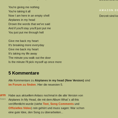
You're giving me nothing
AMAZON.D
You're taking it all
Now I am here in an empty shell
Derzeit sind k
Airplanes in my head
Drown the words that we've said
And if you'll stay you'll just put me
You just put me through hell
Give me back my heart
It's breaking more everyday
Give me back my heart
It's taking my life away
The minute you walk out the door
Is the minute I'll pick myself up once more
5 Kommentare
Alle Kommentare zu
Airplanes in my head (New Version)
sind
im Forum zu finden
. Hier die neuesten 5.
turm
Habe aus aktuellem Anlass nochmal in die alte Version von
hren
Airplanes In My Head, die mit dem Album What´s all this
veröffentlicht wurde (siehe
Text
,
Song Comments
und
Offizielles Video
) rein gehört und muss sagen: War schon
eine gute Idee, den Song zu überarbeiten...