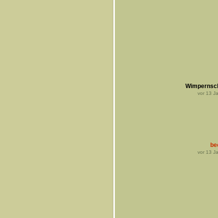
Wimpernsc
vor
13
Ja
be
vor
13
Ja