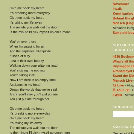
November
Give me back my heart
I walk
It's breaking more everyday
Keep hurting
Give me back my heart
Behind the g
It's taking my life away
Mensch (Engl
The minute you walk out the door
Airplanes in m
Is the minute I'll pick myself up once more
Same old bo
You're never there
DIESER SO
When I'm gasping for air
ERSCHIENE
And the airplanes all explode
Kisses of duty
4630 Bochu
Lost in their own beauty
What's all thi
Walking down your glittering road
Unplugged He
You're giving me nothing
Grönemeyer 
You're taking it all
Stand der Di
Now I am here in an empty shell
Mensch Live
-
Airplaines in my head
12 Live
- Flug
Drown the words that we've said
Ö-Tour '88
- F
And if you'll stay you'll just put me
I Walk
- Airpl
You just put me through hell
SONGBUCH
Give me back my heart
It's breaking more everyday
Give me back my heart
It's taking my life away
AMAZON.D
The minute you walk out the door
Is the minute I'll pick myself up once more
Derzeit sind k