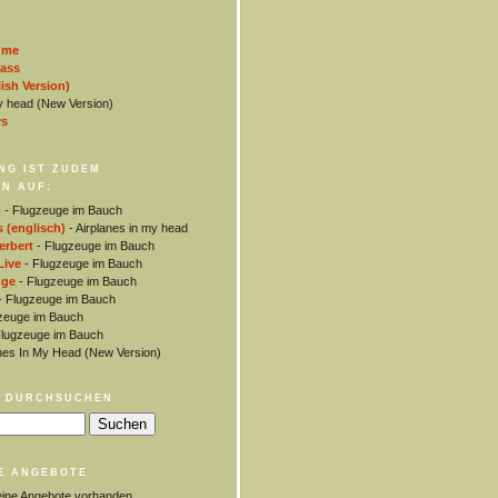
 me
lass
ish Version)
y head (New Version)
ys
NG IST ZUDEM
N AUF:
m
- Flugzeuge im Bauch
s (englisch)
- Airplanes in my head
rbert
- Flugzeuge im Bauch
Live
- Flugzeuge im Bauch
nge
- Flugzeuge im Bauch
 Flugzeuge im Bauch
zeuge im Bauch
lugzeuge im Bauch
anes In My Head (New Version)
 DURCHSUCHEN
E ANGEBOTE
eine Angebote vorhanden.