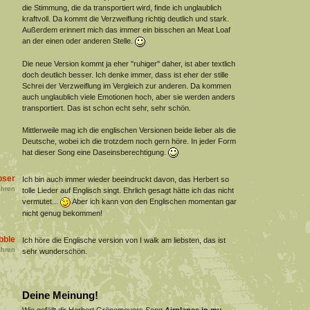
die Stimmung, die da transportiert wird, finde ich unglaublich
kraftvoll. Da kommt die Verzweiflung richtig deutlich und stark.
Außerdem erinnert mich das immer ein bisschen an Meat Loaf
an der einen oder anderen Stelle.
Die neue Version kommt ja eher "ruhiger" daher, ist aber textlich
doch deutlich besser. Ich denke immer, dass ist eher der stille
Schrei der Verzweiflung im Vergleich zur anderen. Da kommen
auch unglaublich viele Emotionen hoch, aber sie werden anders
transportiert. Das ist schon echt sehr, sehr schön.
Mittlerweile mag ich die englischen Versionen beide lieber als die
Deutsche, wobei ich die trotzdem noch gern höre. In jeder Form
hat dieser Song eine Daseinsberechtigung.
bser
Ich bin auch immer wieder beeindruckt davon, das Herbert so
hren
tolle Lieder auf Englisch singt. Ehrlich gesagt hätte ich das nicht
vermutet...
Aber ich kann von den Englischen momentan gar
nicht genug bekommen!
bble
Ich höre die Englische version von I walk am liebsten, das ist
hren
sehr wunderschön.
Deine Meinung!