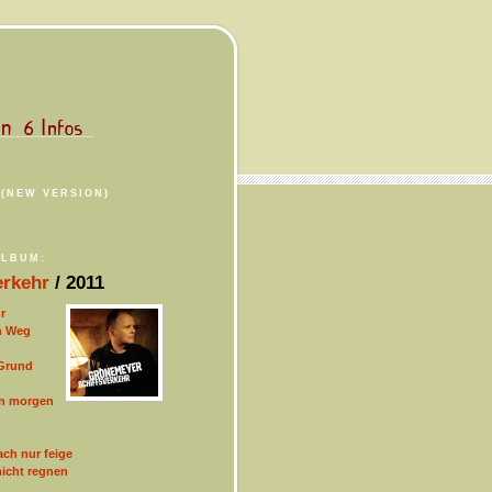
(NEW VERSION)
ALBUM:
erkehr
/ 2011
r
n Weg
Grund
on morgen
ach nur feige
nicht regnen