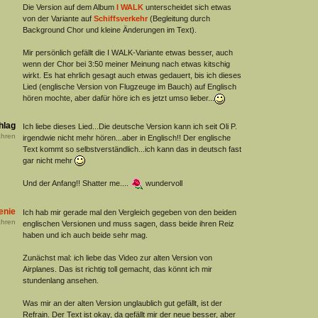
Die Version auf dem Album
I WALK
unterscheidet sich etwas
von der Variante auf
Schiffsverkehr
(Begleitung durch
Background Chor und kleine Änderungen im Text).
Mir persönlich gefällt die I WALK-Variante etwas besser, auch
wenn der Chor bei 3:50 meiner Meinung nach etwas kitschig
wirkt. Es hat ehrlich gesagt auch etwas gedauert, bis ich dieses
Lied (englische Version von Flugzeuge im Bauch) auf Englisch
hören mochte, aber dafür höre ich es jetzt umso lieber...
hlag
Ich liebe dieses Lied...Die deutsche Version kann ich seit Oli P.
hren
irgendwie nicht mehr hören...aber in Englisch!! Der englische
Text kommt so selbstverständlich...ich kann das in deutsch fast
gar nicht mehr
Und der Anfang!! Shatter me....
wundervoll
enie
Ich hab mir gerade mal den Vergleich gegeben von den beiden
hren
englischen Versionen und muss sagen, dass beide ihren Reiz
haben und ich auch beide sehr mag.
Zunächst mal: ich liebe das Video zur alten Version von
Airplanes. Das ist richtig toll gemacht, das könnt ich mir
stundenlang ansehen.
Was mir an der alten Version unglaublich gut gefällt, ist der
Refrain. Der Text ist okay, da gefällt mir der neue besser, aber