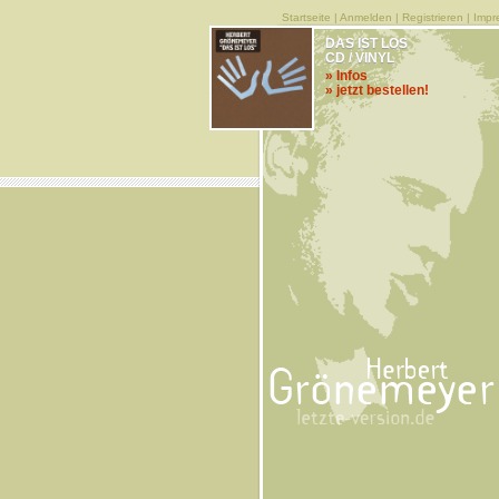
Startseite
|
Anmelden
|
Registrieren
|
Impr
DAS IST LOS
CD / VINYL
» Infos
» jetzt bestellen!