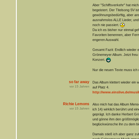
Aber "Schiffsverkehr" hat mich
begeistert. Der Titelsong SV i
gewöhnungsbedürftig, aber ans
ausnahmslos ALLE Lieder, und d
noch nie passiert.
Da ich es bisher nur einmal ge
Favoriten benennen, aber Fernwe
engeren Auswahl.
Gesamt Fazit: Endlich wieder ei
Grönemeyer Album. Jetzt freu ic
Konzert.
Nur die neuen Texte muss ich 
so far away
Das Album klettert wieder ein w
vor
15
Jahren
auf Platz 4.
http://www.einslive.de/musik/
Richie Lemons
Also mich hat das Album Mens
vor
15
Jahren
ich 14) wirklich berührt und 
geprägt. Ich danke Herbert Gr
und gönne ihm den größtmöglic
beglückwünsche ihn zu dem bi
Damals stieß ich aber ganz zufä
nach Grönemeyer Musik gesucht