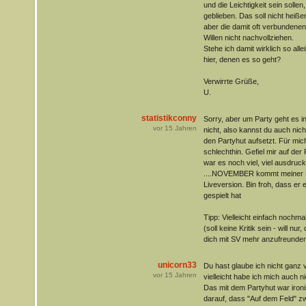
und die Leichtigkeit sein sollen
geblieben. Das soll nicht heiß
aber die damit oft verbundenen
Willen nicht nachvollziehen.
Stehe ich damit wirklich so all
hier, denen es so geht?
Verwirrte Grüße,
U.
statistikconny
Sorry, aber um Party geht es i
vor
15
Jahren
nicht, also kannst du auch nich
den Partyhut aufsetzt. Für mi
schlechthin. Gefiel mir auf der P
war es noch viel, viel ausdruck
....NOVEMBER kommt meiner Mei
Liveversion. Bin froh, dass er
gespielt hat
Tipp: Vielleicht einfach nochmal
(soll keine Kritik sein - will nu
dich mit SV mehr anzufreunde
unicorn33
Du hast glaube ich nicht ganz 
vor
15
Jahren
vielleicht habe ich mich auch n
Das mit dem Partyhut war iron
darauf, dass "Auf dem Feld" zw