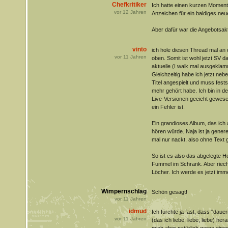
Chefkritiker
Ich hatte einen kurzen Moment 
vor
12
Jahren
Anzeichen für ein baldiges neu
Aber dafür war die Angebotsakt
vinto
ich hole diesen Thread mal a
vor
11
Jahren
oben. Somit ist wohl jetzt SV d
aktuelle (I walk mal ausgeklam
Gleichzeitig habe ich jetzt ne
Titel angespielt und muss fests
mehr gehört habe. Ich bin in d
Live-Versionen geeicht gewes
ein Fehler ist.
Ein grandioses Album, das ich 
hören würde. Naja ist ja genere
mal nur nackt, also ohne Text g
So ist es also das abgelegte 
Fummel im Schrank. Aber riech
Löcher. Ich werde es jetzt im
Wimpernschlag
Schön gesagt!
vor
11
Jahren
idmud
Ich fürchte ja fast, dass "dauer
vor
11
Jahren
(das ich liebe, liebe, liebe) he