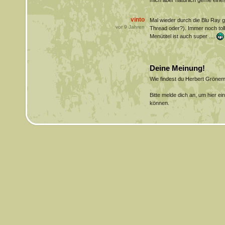
mich aber natürlich gerne ein
vinto
Mal wieder durch die Blu Ray g
vor
9
Jahren
Thread oder?). Immer noch tol
Menütitel ist auch super ....
Deine Meinung!
Wie findest du Herbert Gröne
Bitte melde dich an, um hier e
können.