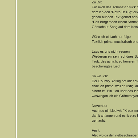
Zu Dir:
Für mich das schönste Stück d
dem ich den "Retro-Bezug" er
genau auf den Text gehört hat
"Das klingt mach einem "Anna"
Gänsehaut-Song auf dem Konz
Wäre ich einfach nur feige:
Textlich prima, musikalisch eh
Lass es uns nicht regnen:
Wiederum ein sehr schönes Stü
Trotz des ja nicht so heiteren
beschwingtes Lied.
So wie ich:
Der Country-Anflug hat mir sof
finde ich prima, weil er lustig, 
albern ist. Ein Lied über das ic
weswegen ich ein Grönemeyer
November:
Auch so ein Lied wie "Kreuz me
damit anfangen und es live zu 
gemacht.
Fazit:
Also wo da der vielbeschrieben