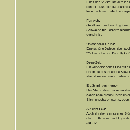
Eines der Stücke, mit dem ich 
gehofft, dass sich das durch de
leider nicht so. Einfach nur ir
Fernweh:
Gefällt mir musikalisch gut und
Schwäche für Herberts alberne 
gemeint ist.
Unfassbarer Grund:
Eine schöne Ballade, aber auc
"Melancholischen Dreifaltigkeit"
Deine Zeit:
Ein wunderschönes Lied mit e
einem die beschriebene Situati
aber eben auch sehr melanchol
Erzähl mir von morgen:
Das Stück, dass mir musikalisc
schon beim ersten Hören unter
Stimmungsbarometer: s. oben.
Auf dem Feld:
Auch ein eher zerrissenes Stück
aber textlich auch nicht gerad
aufsetzt.