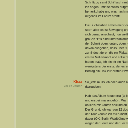
Schriftzug samt Schiffsschraub
ich sagen - mir ist etwas aufge
bemerkt habe und was nach m
nirgends im Forum steht!
Die Buchstaben sehen mehr ode
starr, aber es ist Bewegung u
sich genau anschaut, nun weiß 
großen "E"s sind unterschiedli
der Schnitt oben, unten, oben,
davon ausgehen, dass über 90
zumindest derer, die ein Plak
ersten Mal erkannt und stillsc
haben, naja, ich bin oft ein Na
wenigstens der erste, der es a
Beitrag ein Link zur ersten Er
Kiraa
So, jetzt muss ich doch auch 
vor
15
Jahren
dazugeben.
Hab das Album heute erst (ja ic
und erst einmal angehört. War m
ob ich's mir kaufen soll und ob
Der Grund: ich war von 12 doc
der Tour konnte ich mich nicht
davor (OK, Berlin Waldbühne wa
wegen der Leute und der Locat