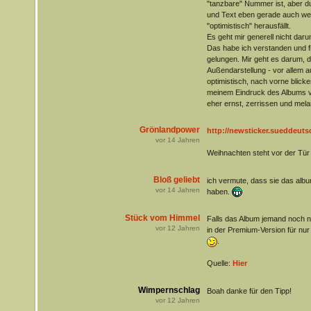
"tanzbare" Nummer ist, aber d
und Text eben gerade auch wei
"optimistisch" herausfällt.
Es geht mir generell nicht dar
Das habe ich verstanden und fi
gelungen. Mir geht es darum, 
Außendarstellung - vor allem a
optimistisch, nach vorne blick
meinem Eindruck des Albums völ
eher ernst, zerrissen und mela
Grönlandpower
http://newsticker.sueddeutsc
vor
14
Jahren
Weihnachten steht vor der Tü
Bloß geliebt
ich vermute, dass sie das albu
vor
14
Jahren
haben.
Stück vom Himmel
Falls das Album jemand noch nic
vor
12
Jahren
in der Premium-Version für nu
.
Quelle:
Hier
Wimpernschlag
Boah danke für den Tipp!
vor
12
Jahren