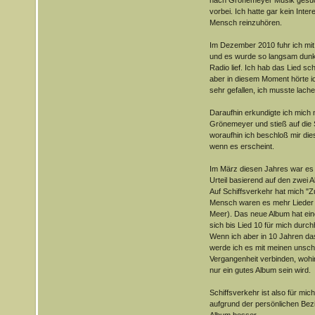
vorbei. Ich hatte gar kein Inte
Mensch reinzuhören.
Im Dezember 2010 fuhr ich mit
und es wurde so langsam dunke
Radio lief. Ich hab das Lied s
aber in diesem Moment hörte i
sehr gefallen, ich musste lache
Daraufhin erkundigte ich mich
Grönemeyer und stieß auf die 
woraufhin ich beschloß mir di
wenn es erscheint.
Im März diesen Jahres war es 
Urteil basierend auf den zwei A
Auf Schiffsverkehr hat mich "Zu
Mensch waren es mehr Lieder 
Meer). Das neue Album hat eine
sich bis Lied 10 für mich durc
Wenn ich aber in 10 Jahren d
werde ich es mit meinen unsch
Vergangenheit verbinden, wohi
nur ein gutes Album sein wird.
Schiffsverkehr ist also für mi
aufgrund der persönlichen Bez
Album besser.