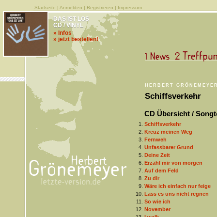
Startseite
|
Anmelden
|
Registrieren
|
Impressum
DAS IST LOS
CD / VINYL
» Infos
» jetzt bestellen!
HERBERT GRÖNEMEYE
Schiffsverkehr
CD Übersicht / Songt
Schiffsverkehr
Kreuz meinen Weg
Fernweh
Unfassbarer Grund
Deine Zeit
Erzähl mir von morgen
Auf dem Feld
Zu dir
Wäre ich einfach nur feige
Lass es uns nicht regnen
So wie ich
November