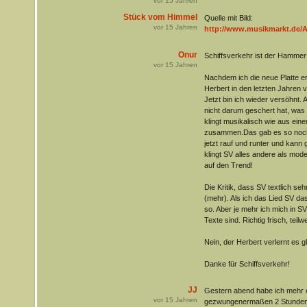
vor
15
Jahren
Stück vom Himmel
Quelle mit Bild:
vor
15
Jahren
http://www.musikmarkt.de/Ak
Onur
Schiffsverkehr ist der Hammer- 
vor
15
Jahren
Nachdem ich die neue Platte ers
Herbert in den letzten Jahren v
Jetzt bin ich wieder versöhnt. 
nicht darum geschert hat, was 
klingt musikalisch wie aus eine
zusammen.Das gab es so noch 
jetzt rauf und runter und kann 
klingt SV alles andere als mode
auf den Trend!
Die Kritik, dass SV textlich sehr 
(mehr). Als ich das Lied SV da
so. Aber je mehr ich mich in SV 
Texte sind. Richtig frisch, teilw
Nein, der Herbert verlernt es gl
Danke für Schiffsverkehr!
JJ
Gestern abend habe ich mehr 
vor
15
Jahren
gezwungenermaßen 2 Stunden l