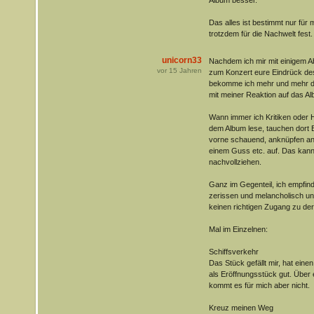
Das alles ist bestimmt nur für m
trotzdem für die Nachwelt fest.
unicorn33
Nachdem ich mir mit einigem Ab
vor
15
Jahren
zum Konzert eure Eindrück de
bekomme ich mehr und mehr da
mit meiner Reaktion auf das Alb
Wann immer ich Kritiken oder
dem Album lese, tauchen dort B
vorne schauend, anknüpfen an 
einem Guss etc. auf. Das kann i
nachvollziehen.
Ganz im Gegenteil, ich empfind
zerissen und melancholisch und
keinen richtigen Zugang zu der 
Mal im Einzelnen:
Schiffsverkehr
Das Stück gefällt mir, hat eine
als Eröffnungsstück gut. Über
kommt es für mich aber nicht.
Kreuz meinen Weg