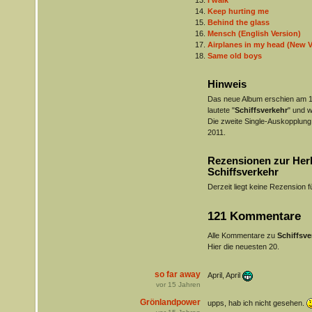
I walk
Keep hurting me
Behind the glass
Mensch (English Version)
Airplanes in my head (New V
Same old boys
Hinweis
Das neue Album erschien am 18
lautete "
Schiffsverkehr
" und w
Die zweite Single-Auskopplung
2011.
Rezensionen zur Her
Schiffsverkehr
Derzeit liegt keine Rezension f
121 Kommentare
Alle Kommentare zu
Schiffsve
Hier die neuesten 20.
so far away
April, April
vor
15
Jahren
Grönlandpower
upps, hab ich nicht gesehen.