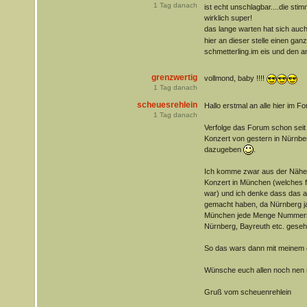
1
Tag danach
ist echt unschlagbar....die sti
wirklich super!
das lange warten hat sich auch 
hier an dieser stelle einen gan
schmetterling.im eis und den a
grenzwertig
vollmond, baby !!!!
1
Tag danach
scheuesrehlein
Hallo erstmal an alle hier im For
1
Tag danach
Verfolge das Forum schon seit
Konzert von gestern in Nürnbe
dazugeben
.
Ich komme zwar aus der Nähe
Konzert in München (welches 
war) und ich denke dass das a
gemacht haben, da Nürnberg ja
München jede Menge Nummernsc
Nürnberg, Bayreuth etc. geseh
So das wars dann mit meinem 
Wünsche euch allen noch nen
Gruß vom scheuenrehlein