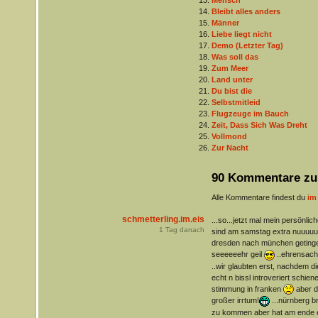
Mensch
Bleibt alles anders
Männer
Liebe liegt nicht
Demo (Letzter Tag)
Was soll das
Zum Meer
Land unter
Du bist die
Selbstmitleid
Flugzeuge im Bauch
Zeit, Dass Sich Was Dreht
Vollmond
Zur Nacht
90 Kommentare zu
Alle Kommentare findest du
im
schmetterling.im.eis
...so...jetzt mal mein persönlic
1
Tag danach
sind am samstag extra nuuuuuu
dresden nach münchen getinge
seeeeeehr geil
..ehrensache
..wir glaubten erst, nachdem d
echt n bissl introveriert schien
stimmung in franken
aber d
großer irrtum!
...nürnberg b
zu kommen aber hat am ende 