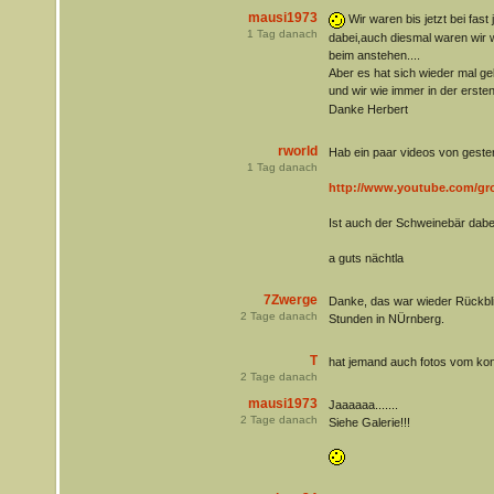
mausi1973
Wir waren bis jetzt bei fas
1
Tag danach
dabei,auch diesmal waren wir 
beim anstehen....
Aber es hat sich wieder mal g
und wir wie immer in der erste
Danke Herbert
rworld
Hab ein paar videos von geste
1
Tag danach
http://www.youtube.com/gr
Ist auch der Schweinebär dab
a guts nächtla
7Zwerge
Danke, das war wieder Rückbl
2
Tage danach
Stunden in NÜrnberg.
T
hat jemand auch fotos vom ko
2
Tage danach
mausi1973
Jaaaaaa.......
2
Tage danach
Siehe Galerie!!!