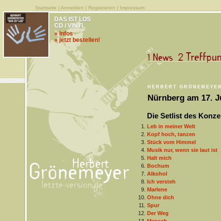
Startseite
|
Anmelden
|
Registrieren
|
Impressum
DAS IST LOS
CD / VINYL
» Infos
» jetzt bestellen!
HERBERT GRÖNEMEYE
Nürnberg am 17. J
Die Setlist des Konze
Leb in meiner Welt
Kopf hoch, tanzen
Stück vom Himmel
Musik nur, wenn sie laut ist
Halt mich
Bochum
Alkohol
Ich versteh
Marlene
Ohne dich
Spur
Der Weg