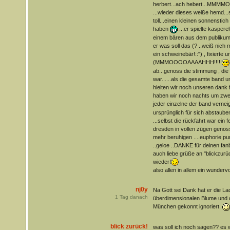
herbert...ach hebert...MM
...wieder dieses weiße hemd...s
toll...einen kleinen sonnenstic
haben
...er spielte kaspere
einem bären aus dem publikum
er was soll das (? ..weiß nich m
ein schweinebär!::") , fixierte 
(MMMOOOOAAAAHHH!!!!!
ab...genoss die stimmung , die i
war......als die gesamte band u
hielten wir noch unseren dank fü
haben wir noch nachts um zwe
jeder einzelne der band vernei
ursprünglich für sich abstauben 
...selbst die rückfahrt war ein f
dresden in vollen zügen genos
mehr beruhigen ....euphorie pur!
..geloe ..DANKE für deinen fanbei
auch liebe grüße an "blickzurüc
wieder!
also allen in allem ein wunder
nj0y
Na Gott sei Dank hat er die La
1
Tag danach
überdimensionalen Blume und d
München gekonnt ignoriert.
blick zurück!
was soll ich noch sagen?? es w