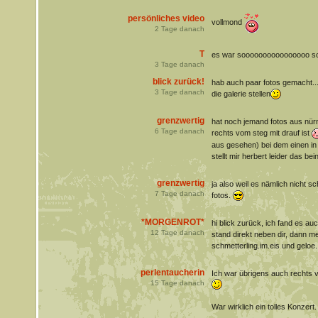
persönliches video
vollmond
2
Tage danach
T
es war soooooooooooooooo sch
3
Tage danach
blick zurück!
hab auch paar fotos gemacht...
3
Tage danach
die galerie stellen
grenzwertig
hat noch jemand fotos aus nürn
6
Tage danach
rechts vom steg mit drauf ist
aus gesehen) bei dem einen in 
stellt mir herbert leider das be
grenzwertig
ja also weil es nämlich nicht s
7
Tage danach
fotos.
*MORGENROT*
hi blick zurück, ich fand es au
12
Tage danach
stand direkt neben dir, dann me
schmetterling.im.eis und geloe
perlentaucherin
Ich war übrigens auch rechts 
15
Tage danach
War wirklich ein tolles Konzert.