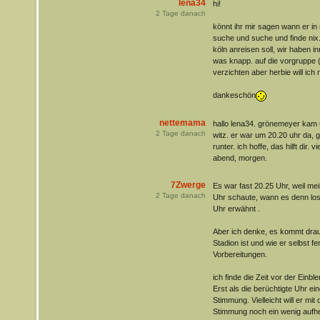
lena34
hi!
2
Tage danach
könnt ihr mir sagen wann er in
suche und suche und finde nix.
köln anreisen soll, wir haben i
was knapp. auf die vorgruppe 
verzichten aber herbie will ich 
dankeschön
nettemama
hallo lena34. grönemeyer kam 
2
Tage danach
witz. er war um 20.20 uhr da, g
runter. ich hoffe, das hilft dir.
abend, morgen.
7Zwerge
Es war fast 20.25 Uhr, weil mei
2
Tage danach
Uhr schaute, wann es denn losg
Uhr erwähnt .
Aber ich denke, es kommt drau
Stadion ist und wie er selbst fer
Vorbereitungen.
ich finde die Zeit vor der Einb
Erst als die berüchtigte Uhr ei
Stimmung. Vielleicht will er mit
Stimmung noch ein wenig aufhe