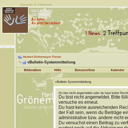
Startseite
|Â
Impressum
DAS IST LOS
CD / VINYL
Â» Infos
Â» jetzt bestellen!
Herbert Grönemeyer Forum
vBulletin-Systemmitteilung
Bilderalben
Hilfe
Benutzerliste
Kalender
vBulletin-Systemmitteilung
Du bist nicht angemeldet oder du hast keine Recht
Du bist nicht angemeldet. Bitte fül
versuche es erneut.
Du hast keine ausreichenden Rech
der Fall sein, wenn du Beiträge 
administrative bzw. andere nicht e
Du versuchst einen Beitrag zu ver
wartest noch auf die Aktivierung d