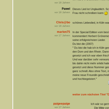
vor
18
Jahren
Pawel
Dieses Lied ist Unglaublich. S
vor
18
Jahren
Frau nicht schreiben kann
Chris@bo
schönes Liebeslied, in Köln war
vor
18
Jahren
marlon75
In der Special Edition vom be
vor
17
Jahren
kommentiert Herbert Grönemey
seine erfolgreichsten Lieder.
Du bist die (2007)
" Du bist die hab ich in Köln ge
den Dom und den Rhein. Dann 
gesetzt und ich war eben frisch
Und war darüber sehr verwunder
bis dahin nicht mehr erlebt ha
gesetzt und diese Nummer ges
ganz schnell. Also ohne Text, n
meine neue Freundin geschrieb
und hochbegeistert."
weiter zum nächsten Titel "D
paigeepaige
Ich wär so gern
vor
17
Jahren
Die Mitte vo