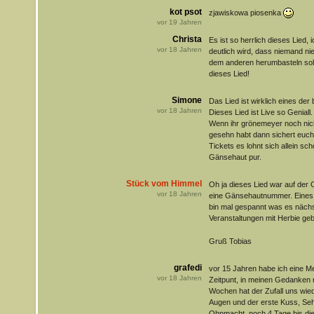
kot psot
zjawiskowa piosenka
vor
19
Jahren
Christa
Es ist so herrlich dieses Lied, i
vor
18
Jahren
deutlich wird, dass niemand n
dem anderen herumbasteln soll. 
dieses Lied!
Simone
Das Lied ist wirklich eines der 
vor
18
Jahren
Dieses Lied ist Live so Geniall.
Wenn ihr grönemeyer noch nic
gesehn habt dann sichert euch
Tickets es lohnt sich allein s
Gänsehaut pur.
Stück vom Himmel
Oh ja dieses Lied war auf der 
vor
18
Jahren
eine Gänsehautnummer. Eines m
bin mal gespannt was es nächs
Veranstaltungen mit Herbie ge
Gruß Tobias
grafedi
vor 15 Jahren habe ich eine 
vor
18
Jahren
Zeitpunt, in meinen Gedanken 
Wochen hat der Zufall uns wied
Augen und der erste Kuss, Seh
Ohnmacht, noch 4 Tage bis die