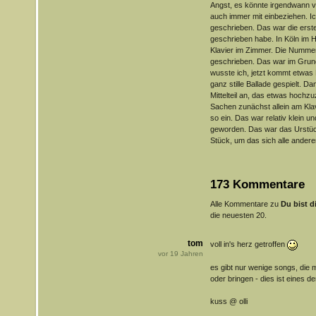
Angst, es könnte irgendwann v
auch immer mit einbeziehen. Ic
geschrieben. Das war die erst
geschrieben habe. In Köln im Hy
Klavier im Zimmer. Die Nummer
geschrieben. Das war im Gru
wusste ich, jetzt kommt etwas
ganz stille Ballade gespielt. D
Mittelteil an, das etwas hochzu
Sachen zunächst allein am Klav
so ein. Das war relativ klein un
geworden. Das war das Urstück
Stück, um das sich alle andere
173 Kommentare
Alle Kommentare zu
Du bist d
die neuesten 20.
tom
voll in's herz getroffen
vor
19
Jahren
es gibt nur wenige songs, die
oder bringen - dies ist eines d
kuss @ olli