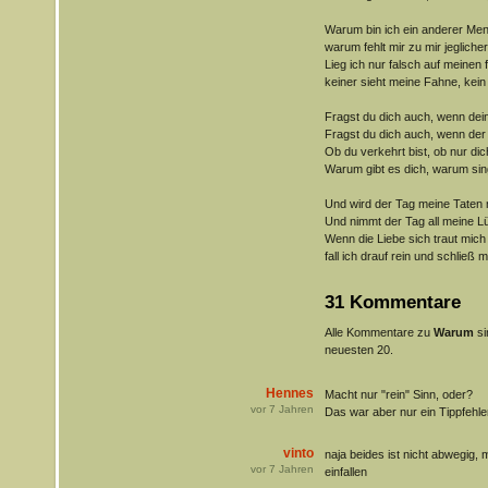
Warum bin ich ein anderer Me
warum fehlt mir zu mir jeglich
Lieg ich nur falsch auf meinen
keiner sieht meine Fahne, kei
Fragst du dich auch, wenn dei
Fragst du dich auch, wenn der
Ob du verkehrt bist, ob nur dic
Warum gibt es dich, warum singt
Und wird der Tag meine Taten
Und nimmt der Tag all meine L
Wenn die Liebe sich traut mic
fall ich drauf rein und schließ m
31 Kommentare
Alle Kommentare zu
Warum
si
neuesten 20.
Hennes
Macht nur "rein" Sinn, oder?
vor
7
Jahren
Das war aber nur ein Tippfehle
vinto
naja beides ist nicht abwegig,
vor
7
Jahren
einfallen