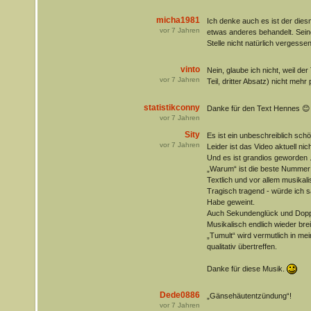
micha1981
Ich denke auch es ist der diesma
vor
7
Jahren
etwas anderes behandelt. Sein
Stelle nicht natürlich vergessen
vinto
Nein, glaube ich nicht, weil der
vor
7
Jahren
Teil, dritter Absatz) nicht meh
statistikconny
Danke für den Text Hennes 😊
vor
7
Jahren
Sity
Es ist ein unbeschreiblich sch
vor
7
Jahren
Leider ist das Video aktuell ni
Und es ist grandios geworden 
„Warum“ ist die beste Nummer s
Textlich und vor allem musikali
Tragisch tragend - würde ich 
Habe geweint.
Auch Sekundenglück und Dopp
Musikalisch endlich wieder brei
„Tumult“ wird vermutlich in m
qualitativ übertreffen.
Danke für diese Musik.
Dede0886
„Gänsehäutentzündung“!
vor
7
Jahren