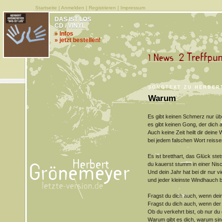
Startseite
|
Anmelden
|
Registrieren
|
Impressum
DAS IST LOS
CD / VINYL
» Infos
» jetzt bestellen!
SONGTEXT ZU HERBER
Warum
Es gibt keinen Schmerz nur üb
es gibt keinen Gong, der dich 
Auch keine Zeit heilt dir deine
bei jedem falschen Wort reisse
Es ist bretthart, das Glück stet
du kauerst stumm in einer N
Und dein Jahr hat bei dir nur vi
und jeder kleinste Windhauch b
Fragst du dich auch, wenn dei
Fragst du dich auch, wenn der
Ob du verkehrt bist, ob nur du
Warum gibt es dich, warum singt