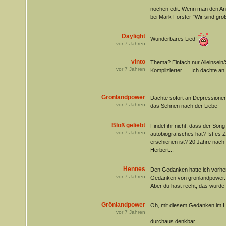
nochen edit: Wenn man den Anfa
bei Mark Forster "Wir sind gro
Daylight
Wunderbares Lied!
vor
7
Jahren
vinto
Thema? Einfach nur Alleinsein
vor
7
Jahren
Komplizierter .... Ich dachte 
....
Grönlandpower
Dachte sofort an Depressionen
vor
7
Jahren
das Sehnen nach der Liebe
Bloß geliebt
Findet ihr nicht, dass der Song
vor
7
Jahren
autobiografisches hat? Ist es Z
erschienen ist? 20 Jahre nach
Herbert...
Hennes
Den Gedanken hatte ich vorher
vor
7
Jahren
Gedanken von grönlandpower.
Aber du hast recht, das würde
Grönlandpower
Oh, mit diesem Gedanken im Hi
vor
7
Jahren
durchaus denkbar