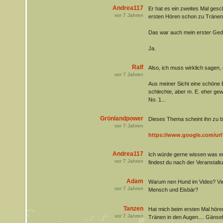
Andrea117
Er hat es ein zweites Mal gesch
vor
7
Jahren
ersten Hören schon zu Tränen
Das war auch mein erster Ged
Ja.
Ralf
Also, ich muss wirklich sagen, 
vor
7
Jahren
Aus meiner Sicht eine schöne E
schlechte, aber m. E. eher ge
No. 1...
Grönlandpower
Dieses Thema scheint ihn zu b
vor
7
Jahren
https://www.google.com/url
Andrea117
Ich würde gerne wissen was er
vor
7
Jahren
findest du nach der Veranstalt
Adam
Warum nen Hund im Video? Viell
vor
7
Jahren
Mensch und Eisbär?
Tanzen
Hat mich beim ersten Mal hör
vor
7
Jahren
Tränen in den Augen.... Gänseh