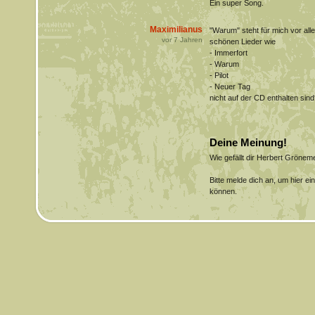
Ein super Song.
Maximilianus
"Warum" steht für mich vor all
vor
7
Jahren
schönen Lieder wie
- Immerfort
- Warum
- Pilot
- Neuer Tag
nicht auf der CD enthalten sind
Deine Meinung!
Wie gefällt dir Herbert Gröne
Bitte melde dich an, um hier e
können.