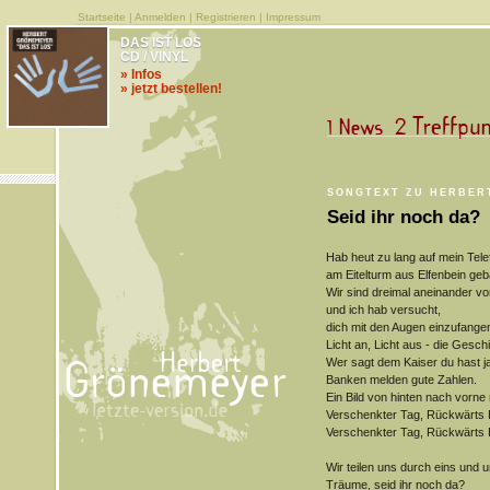
Startseite
|
Anmelden
|
Registrieren
|
Impressum
DAS IST LOS
CD / VINYL
» Infos
» jetzt bestellen!
SONGTEXT ZU HERBER
Seid ihr noch da?
Hab heut zu lang auf mein Tel
am Eitelturm aus Elfenbein geb
Wir sind dreimal aneinander v
und ich hab versucht,
dich mit den Augen einzufange
Licht an, Licht aus - die Gesch
Wer sagt dem Kaiser du hast ja
Banken melden gute Zahlen.
Ein Bild von hinten nach vorne
Verschenkter Tag, Rückwärts 
Verschenkter Tag, Rückwärts 
Wir teilen uns durch eins und u
Träume, seid ihr noch da?