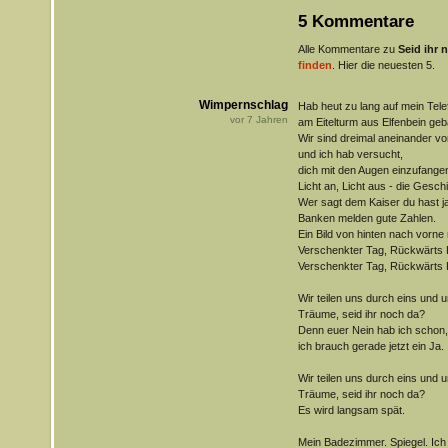
5 Kommentare
Alle Kommentare zu
Seid ihr 
finden
. Hier die neuesten 5.
Wimpernschlag
Hab heut zu lang auf mein Tel
vor
7
Jahren
am Eitelturm aus Elfenbein geb
Wir sind dreimal aneinander v
und ich hab versucht,
dich mit den Augen einzufange
Licht an, Licht aus - die Gesch
Wer sagt dem Kaiser du hast ja
Banken melden gute Zahlen.
Ein Bild von hinten nach vorne
Verschenkter Tag, Rückwärts 
Verschenkter Tag, Rückwärts 
Wir teilen uns durch eins und u
Träume, seid ihr noch da?
Denn euer Nein hab ich schon,
ich brauch gerade jetzt ein Ja.
Wir teilen uns durch eins und u
Träume, seid ihr noch da?
Es wird langsam spät.
Mein Badezimmer. Spiegel. Ich