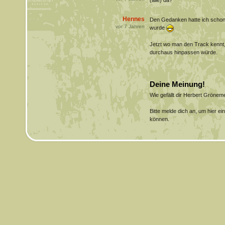
(alle) da?"
Hennes
Den Gedanken hatte ich schon,
vor
7
Jahren
wurde
Jetzt wo man den Track kennt, 
durchaus hinpassen würde.
Deine Meinung!
Wie gefällt dir Herbert Gröne
Bitte melde dich an, um hier e
können.