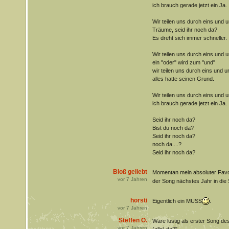
ich brauch gerade jetzt ein Ja.
Wir teilen uns durch eins und u
Träume, seid ihr noch da?
Es dreht sich immer schneller.
Wir teilen uns durch eins und u
ein "oder" wird zum "und"
wir teilen uns durch eins und u
alles hatte seinen Grund.
Wir teilen uns durch eins und u
ich brauch gerade jetzt ein Ja.
Seid ihr noch da?
Bist du noch da?
Seid ihr noch da?
noch da....?
Seid ihr noch da?
Bloß geliebt
Momentan mein absoluter Favo
vor
7
Jahren
der Song nächstes Jahr in die Se
horsti
Eigentlich ein MUSS
.
vor
7
Jahren
Steffen O.
Wäre lustig als erster Song de
vor
7
Jahren