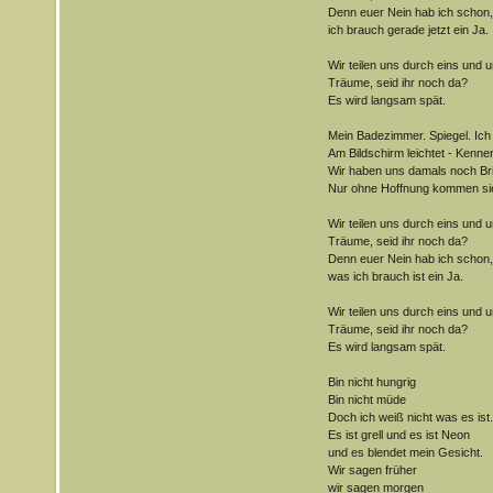
Denn euer Nein hab ich schon,
ich brauch gerade jetzt ein Ja.
Wir teilen uns durch eins und u
Träume, seid ihr noch da?
Es wird langsam spät.
Mein Badezimmer. Spiegel. Ich
Am Bildschirm leichtet - Kenn
Wir haben uns damals noch Bri
Nur ohne Hoffnung kommen si
Wir teilen uns durch eins und u
Träume, seid ihr noch da?
Denn euer Nein hab ich schon,
was ich brauch ist ein Ja.
Wir teilen uns durch eins und u
Träume, seid ihr noch da?
Es wird langsam spät.
Bin nicht hungrig
Bin nicht müde
Doch ich weiß nicht was es ist.
Es ist grell und es ist Neon
und es blendet mein Gesicht.
Wir sagen früher
wir sagen morgen