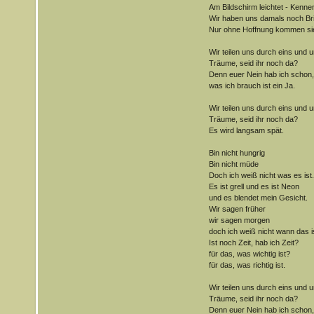
Am Bildschirm leichtet - Kenn
Wir haben uns damals noch Bri
Nur ohne Hoffnung kommen si
Wir teilen uns durch eins und u
Träume, seid ihr noch da?
Denn euer Nein hab ich schon,
was ich brauch ist ein Ja.
Wir teilen uns durch eins und u
Träume, seid ihr noch da?
Es wird langsam spät.
Bin nicht hungrig
Bin nicht müde
Doch ich weiß nicht was es ist.
Es ist grell und es ist Neon
und es blendet mein Gesicht.
Wir sagen früher
wir sagen morgen
doch ich weiß nicht wann das i
Ist noch Zeit, hab ich Zeit?
für das, was wichtig ist?
für das, was richtig ist.
Wir teilen uns durch eins und u
Träume, seid ihr noch da?
Denn euer Nein hab ich schon,