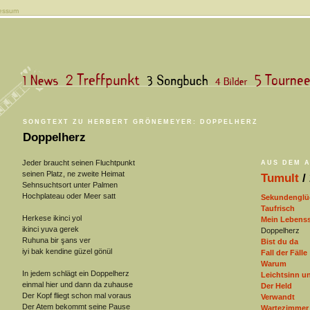
essum
SONGTEXT ZU HERBERT GRÖNEMEYER: DOPPELHERZ
Doppelherz
Jeder braucht seinen Fluchtpunkt
AUS DEM 
seinen Platz, ne zweite Heimat
Tumult
/
Sehnsuchtsort unter Palmen
Hochplateau oder Meer satt
Sekundenglü
Taufrisch
Herkese ikinci yol
Mein Lebenss
ikinci yuva gerek
Doppelherz
Ruhuna bir şans ver
Bist du da
iyi bak kendine güzel gönül
Fall der Fälle
Warum
In jedem schlägt ein Doppelherz
Leichtsinn u
einmal hier und dann da zuhause
Der Held
Der Kopf fliegt schon mal voraus
Verwandt
Der Atem bekommt seine Pause
Wartezimmer 