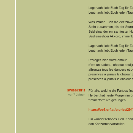
Legt nach, lebt Euch Tag für T
Legt nach, lebt Euch jeden Tag
Was immer Euch die Zeit zuwe
Steht zusammen, bis der Sturm
Seid einander ein sanftester Ho
Seid einseliger Akkord, immerfo
Lagt nach, lebt Euch Tag für T
Legt nach, lebt Euch jeden Tag
Proteges bien votre amour
c'est un cadeau, chaque seul j
affrontez tous les dangers et 
preservez a jamais le chaleur
preservez a jemais le chaleur
swisschris
Für alle, welche die Fanbox (n
vor
7
Jahren
Herbert hat heute Morgen im ö
"Immerfort" live gesungen...
https://oe3.orf.at/stories/294
Ein wunderschönes Lied. Kann e
den Konzerten vorstellen...