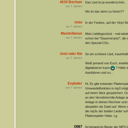
4630 Bochum
Das Lied ist ja wunderschön.
vor
7
Jahren
Wo ist das denn zu hören??
vinto
In der Fanbox, auf der Vinyl-Si
vor
7
Jahren
Maximilianus
Mein Lieblingsstück - mal wied
vor
7
Jahren
schon bei "Dauernd jetzt", die 
den Spezial-CDs.
Jetzt oder Nie
So ein schönes Lied, traumhaft
vor
7
Jahren
Weiß jemand von Euch, inwiefe
digitalisieren kann
? Hätte 
Autofahren und so...
Exploder
Hi. Es gibt entweder Plattenspi
vor
7
Jahren
Umwandelfunktion in mp3 möglic
auf einen Stick gespeichert. Od
an den Verstärker/die Anlage a
Anlage in deinen Rechner und 
abspielen als Datei auf. Wenn d
die mp3s der beiden Lieder se
Plattenspieler Habe. Lg
Oli87
Ist jemand im Besitz der MP3-