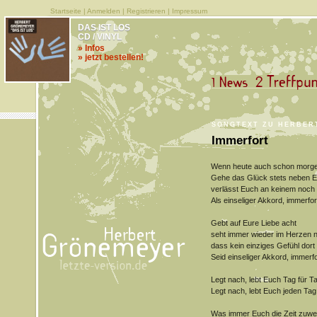
Startseite
|
Anmelden
|
Registrieren
|
Impressum
DAS IST LOS
CD / VINYL
» Infos
» jetzt bestellen!
SONGTEXT ZU HERBER
Immerfort
Wenn heute auch schon morg
Gehe das Glück stets neben E
verlässt Euch an keinem noch 
Als einseliger Akkord, immerfor
Gebt auf Eure Liebe acht
seht immer wieder im Herzen 
dass kein einziges Gefühl dort s
Seid einseliger Akkord, immerfo
Legt nach, lebt Euch Tag für T
Legt nach, lebt Euch jeden Tag
Was immer Euch die Zeit zuwe