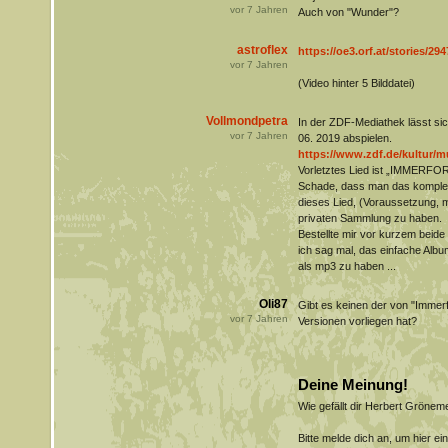
vor
7
Jahren
Auch von "Wunder"?
astroflex
https://oe3.orf.at/stories/2
vor
7
Jahren
(Video hinter 5 Bilddatei)
Vollmondpetra
In der ZDF-Mediathek lässt si
vor
7
Jahren
06. 2019 abspielen.
https://www.zdf.de/kultur/mu
Vorletztes Lied ist „IMMERFOR
Schade, dass man das komplet
dieses Lied, (Voraussetzung, ma
privaten Sammlung zu haben.
Bestellte mir vor kurzem beide
ich sag mal, das einfache Albu
als mp3 zu haben ...
Oli87
Gibt es keinen der von "Immer
vor
7
Jahren
Versionen vorliegen hat?
Deine Meinung!
Wie gefällt dir Herbert Gröne
Bitte melde dich an, um hier e