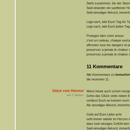
Steht zusammen, bis der Sturm
Seid einander ein sanftester Ho
Seid einseliger Akkord, immerfo
Lagt nach, lebt Euch Tag für T
Legt nach, lebt Euch jeden Tag
Proteges bien votre amour
c'est un cadeau, chaque seul j
affrontez tous les dangers et 
preservez a jamais le chaleur
preservez a jemais le chaleur
11 Kommentare
Alle Kommentare zu
Immerfor
die neuesten 11.
Stück vom Himmel
Wenn heute auch schon morg
vor
7
Jahren
Gehe das Glück stets neben E
verlässt Euch an keinem noch 
Als einseliger Akkord, immerfor
Gebt auf Eure Liebe acht
seht immer wieder im Herzen 
dass kein einziges Gefühl dort s
Seid einseliger Akkord, immerfo