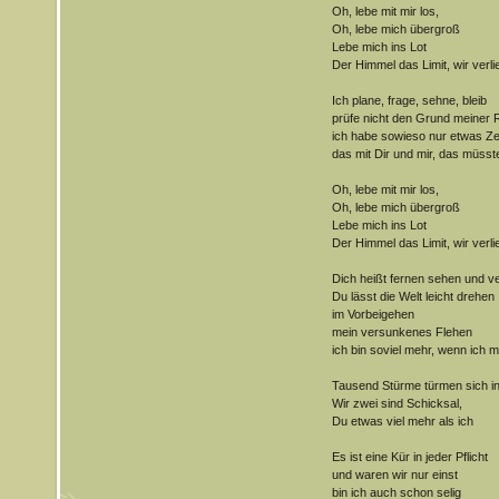
Oh, lebe mit mir los,
Oh, lebe mich übergroß
Lebe mich ins Lot
Der Himmel das Limit, wir verl
Ich plane, frage, sehne, bleib
prüfe nicht den Grund meiner R
ich habe sowieso nur etwas Ze
das mit Dir und mir, das müsst
Oh, lebe mit mir los,
Oh, lebe mich übergroß
Lebe mich ins Lot
Der Himmel das Limit, wir verl
Dich heißt fernen sehen und v
Du lässt die Welt leicht drehen
im Vorbeigehen
mein versunkenes Flehen
ich bin soviel mehr, wenn ich mi
Tausend Stürme türmen sich in
Wir zwei sind Schicksal,
Du etwas viel mehr als ich
Es ist eine Kür in jeder Pflicht
und waren wir nur einst
bin ich auch schon selig