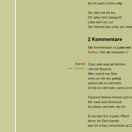
bin ich auch schon selig
Oh, lebe mit mir los,
Oh, lebe mich übergroß
Lebe mich ins Lot
Der Himmel das Limit, wir verli
2 Kommentare
Alle Kommentare zu
Lebe mit 
finden
. Hier die neuesten 2.
horsti
Ganz weit weg tief drinnen
vor
7
Jahren
ruht ein Wunsch,
Alles macht nur Sinn
wenn es mit uns gelingt
weil ich bin so viel mehr
ich bin so viel mehr, wenn ich m
Tausend Stürme türmen sich in
Wir zwei sind Schicksal
Du etwas viel mehr als ich
Es ist eine Kür in jeder Pflicht
bevor ich Dich kannte
war ich schon verschenkt an D