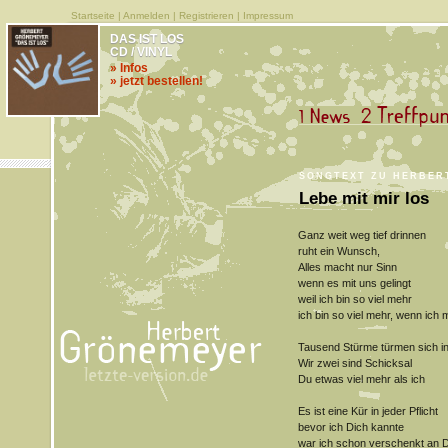
Startseite
|
Anmelden
|
Registrieren
|
Impressum
DAS IST LOS
CD / VINYL
» Infos
» jetzt bestellen!
SONGTEXT ZU HERBERT
Lebe mit mir los
Ganz weit weg tief drinnen
ruht ein Wunsch,
Alles macht nur Sinn
wenn es mit uns gelingt
weil ich bin so viel mehr
ich bin so viel mehr, wenn ich m
Tausend Stürme türmen sich in
Wir zwei sind Schicksal
Du etwas viel mehr als ich
Es ist eine Kür in jeder Pflicht
bevor ich Dich kannte
war ich schon verschenkt an D