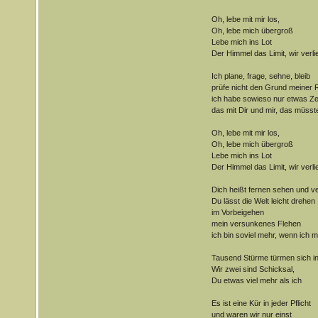
Oh, lebe mit mir los,
Oh, lebe mich übergroß
Lebe mich ins Lot
Der Himmel das Limit, wir verl
Ich plane, frage, sehne, bleib
prüfe nicht den Grund meiner R
ich habe sowieso nur etwas Ze
das mit Dir und mir, das müsst
Oh, lebe mit mir los,
Oh, lebe mich übergroß
Lebe mich ins Lot
Der Himmel das Limit, wir verl
Dich heißt fernen sehen und v
Du lässt die Welt leicht drehen
im Vorbeigehen
mein versunkenes Flehen
ich bin soviel mehr, wenn ich mi
Tausend Stürme türmen sich in
Wir zwei sind Schicksal,
Du etwas viel mehr als ich
Es ist eine Kür in jeder Pflicht
und waren wir nur einst