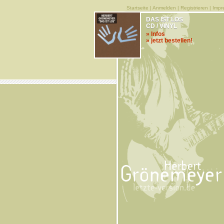
Startseite
|
Anmelden
|
Registrieren
|
Impr
DAS IST LOS
CD / VINYL
» Infos
» jetzt bestellen!