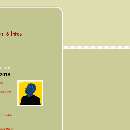
ALBUM:
 2018
ck
trahlen
nd Liebe
der Welt