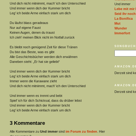
Und dich nicht mitnimmt, mach' ich den Unterschied
Und immer
Und immer wenn dich der Kummer bricht
Lebe mit mir 
Leg' ich beide Arme einfach stark um dich
Seid ihr noch
La Bonifica
Du läufst blass geradeaus
Mut
Nur auf eigene Faust
Wunder
Keinen Augen, denen du traust
Immerfort
Ich zieh' meinen Blick nicht im Notfall zurück
SONGBUCH
Es bleibt noch genügend Zeit für diese Tränen
Du bist das Beste, was es gibt
Alle Geschichtsbücher werden dich erwähnen
Daneben steht: „Er hat sie geliebt“
AMAZON.D
Und immer wenn dich der Kummer bricht
Derzeit sind k
Leg' ich beide Arme einfach stark um dich
Immer wenn die Karawane zieht
AMAZON.D
Und dich nicht mitnimmt, mach' ich den Unterschied
Derzeit sind k
Und immer wenn es trennt und bebt
Spiel' ich für dich Schicksal, dass du drüber lebst
Und immer wenn dich der Kummer bricht
Leg' ich beide Arme einfach stark um dich
3 Kommentare
Alle Kommentare zu
Und immer
sind
im Forum zu finden
. Hier