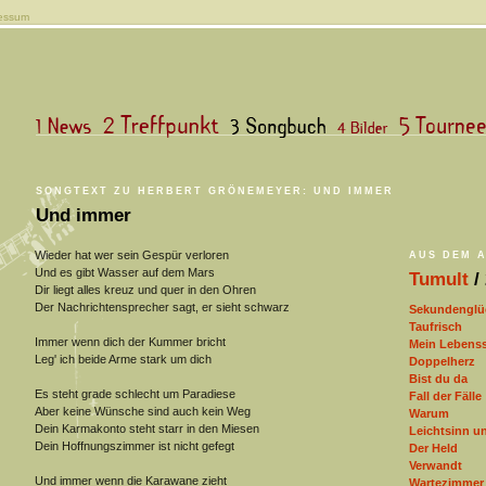
essum
SONGTEXT ZU HERBERT GRÖNEMEYER: UND IMMER
Und immer
Wieder hat wer sein Gespür verloren
AUS DEM 
Und es gibt Wasser auf dem Mars
Tumult
/
Dir liegt alles kreuz und quer in den Ohren
Der Nachrichtensprecher sagt, er sieht schwarz
Sekundenglü
Taufrisch
Immer wenn dich der Kummer bricht
Mein Lebenss
Leg' ich beide Arme stark um dich
Doppelherz
Bist du da
Es steht grade schlecht um Paradiese
Fall der Fälle
Aber keine Wünsche sind auch kein Weg
Warum
Dein Karmakonto steht starr in den Miesen
Leichtsinn u
Dein Hoffnungszimmer ist nicht gefegt
Der Held
Verwandt
Und immer wenn die Karawane zieht
Wartezimmer 