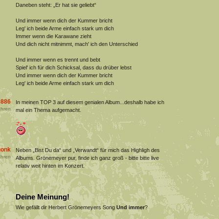
Daneben steht: „Er hat sie geliebt“
Und immer wenn dich der Kummer bricht
Leg' ich beide Arme einfach stark um dich
Immer wenn die Karawane zieht
Und dich nicht mitnimmt, mach' ich den Unterschied
Und immer wenn es trennt und bebt
Spiel' ich für dich Schicksal, dass du drüber lebst
Und immer wenn dich der Kummer bricht
Leg' ich beide Arme einfach stark um dich
886
In meinen TOP 3 auf diesem genialen Album...deshalb habe ich
hren
mal ein Thema aufgemacht.
onk
Neben „Bist Du da“ und „Verwandt“ für mich das Highligh des
hren
Albums. Grönemeyer pur, finde ich ganz groß - bitte bitte live
relativ weit hinten im Konzert.
Deine Meinung!
Wie gefällt dir Herbert Grönemeyers Song
Und immer
?