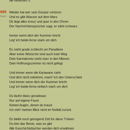
die neuesten 3.
886
Wieder hat wer sein Gespür verloren
hren
Und es gibt Wasser auf dem Mars
Dir liegt alles kreuz und quer in den Ohren
Der Nachrichtensprecher sagt, er sieht schwarz
Immer wenn dich der Kummer bricht
Leg' ich beide Arme stark um dich
Es steht grade schlecht um Paradiese
Aber keine Wünsche sind auch kein Weg
Dein Karmakonto steht starr in den Miesen
Dein Hoffnungszimmer ist nicht gefegt
Und immer wenn die Karawane zieht
Und dich nicht mitnimmt, mach' ich den Unterschied
Und immer wenn dich der Kummer bricht
Leg' ich beide Arme einfach stark um dich
Du läufst blass geradeaus
Nur auf eigene Faust
Keinen Augen, denen du traust
Ich zieh' meinen Blick nicht im Notfall zurück
Es bleibt noch genügend Zeit für diese Tränen
Du bist das Beste, was es gibt
Alle Geschichtsbücher werden dich erwähnen