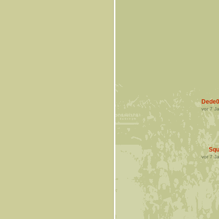
Dede0
vor
7
Ja
Squ
vor
7
Ja