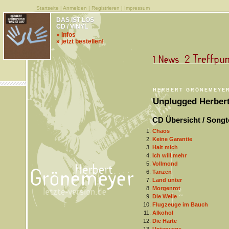
Startseite
|
Anmelden
|
Registrieren
|
Impressum
DAS IST LOS
CD / VINYL
» Infos
» jetzt bestellen!
HERBERT GRÖNEMEYE
Unplugged Herber
CD Übersicht / Songt
Chaos
Keine Garantie
Halt mich
Ich will mehr
Vollmond
Tanzen
Land unter
Morgenrot
Die Welle
Flugzeuge im Bauch
Alkohol
Die Härte