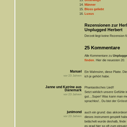
Unterwegs
Männer
Bloss geliebt
Luxus
Rezensionen zur Her
Unplugged Herbert
Derzeit liegt keine Rezension f
25 Kommentare
Alle Kommentare zu
Unplugge
finden
. Hier die neuesten 20.
Manuel
Ein Wahnsinn, diese Platte. Die
vor
23
Jahren
ich je gehört habe.
Janne und Katrine aus
Phantastisches Lied!!
Dänemark
Setzt wirklich unsere Gefühle i
vor
23
Jahren
gut....Super! Was kann man me
sprachlos!.. Du bist der Gröss
junimond
auch ein grund: das akkordeon!
vor
23
Jahren
dieses instrument gespielt ha
belächelt wurde deshalb, finde
es grad hier so oft zum einsatz