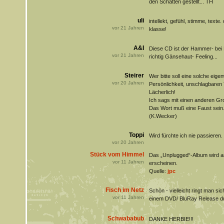
den Schatten gestellt... TH
uli
intellekt, gefühl, stimme, texte
vor
21
Jahren
klasse!
A&I
Diese CD ist der Hammer- bei
vor
21
Jahren
richtig Gänsehaut- Feeling...
Steirer
Wer bitte soll eine solche eigen
vor
20
Jahren
Persönlichkeit, unschlagbaren
Lächerlich!
Ich sags mit einen anderen Gr
Das Wort muß eine Faust sein..
(K.Wecker)
Toppi
Wird fürchte ich nie passieren
vor
20
Jahren
Stück vom Himmel
Das „Unplugged“-Album wird am
vor
11
Jahren
erscheinen.
Quelle:
jpc
Fisch im Netz
Schön - vielleicht ringt man si
vor
11
Jahren
einem DVD/ BluRay Release d
Schwababub
DANKE HERBIE!!!