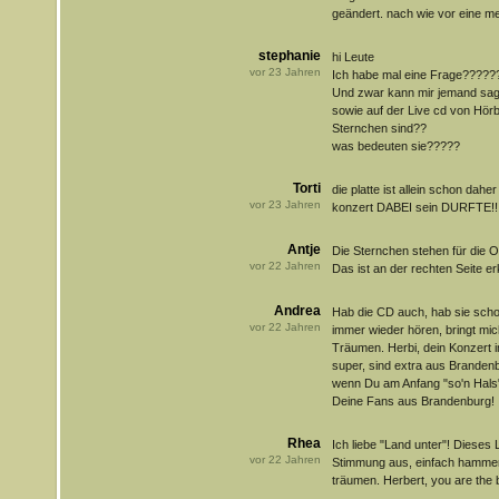
geändert. nach wie vor eine mei
stephanie
hi Leute
vor
23
Jahren
Ich habe mal eine Frage????
Und zwar kann mir jemand sag
sowie auf der Live cd von Hörb
Sternchen sind??
was bedeuten sie?????
Torti
die platte ist allein schon da
vor
23
Jahren
konzert DABEI sein DURFTE!!
Antje
Die Sternchen stehen für die 
vor
22
Jahren
Das ist an der rechten Seite er
Andrea
Hab die CD auch, hab sie schon
vor
22
Jahren
immer wieder hören, bringt m
Träumen. Herbi, dein Konzert 
super, sind extra aus Brande
wenn Du am Anfang "so'n Hals"
Deine Fans aus Brandenburg!
Rhea
Ich liebe "Land unter"! Dieses 
vor
22
Jahren
Stimmung aus, einfach hammer
träumen. Herbert, you are the b