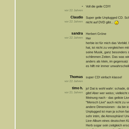
-
Voll die geile CD!!!
vor
22
Jahren
Claudio
Super geile Unplugged CD. Sc
vor
22
Jahren
nicht auf DVD gibt...
sandra
Herbert Gröne
vor
22
Jahren
Her
herbie ist für mich das Vorbild
hat, ist nicht zu vergleichen m
seine Musik, ganz besonders se
schlimmen Zeiten. Das was wir
anders als klein, im gegensatz
es hilft mir immer unwahrscheili
Thomas
super CD! einfach klasse!
vor
22
Jahren
timo h.
jo! Dat is wohl wahr: schade, d
vor
21
Jahren
gibt! Aber wer weiss; vielleich
Meinung nach - das geilste Liv
"Mensch Live" auch nicht zu ve
andere Dimensionen - da bin ich
Unplugged ist man ja schon fa
sehr intim, die Atmosphäre! Un
Live-Album eines deutschen Kün
Herb sogar sein zeitgleich ers