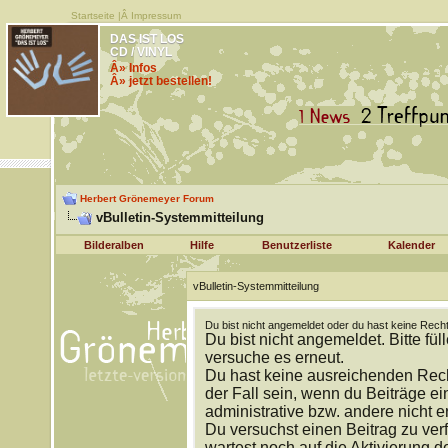
Startseite
|Â
Impressum
DAS IST LOS
CD / VINYL
Â» Infos
Â» jetzt bestellen!
Herbert Grönemeyer Forum
vBulletin-Systemmitteilung
Bilderalben
Hilfe
Benutzerliste
Kalender
vBulletin-Systemmitteilung
Du bist nicht angemeldet oder du hast keine Recht
Du bist nicht angemeldet. Bitte fül
versuche es erneut.
Du hast keine ausreichenden Rech
der Fall sein, wenn du Beiträge 
administrative bzw. andere nicht e
Du versuchst einen Beitrag zu ver
wartest noch auf die Aktivierung d