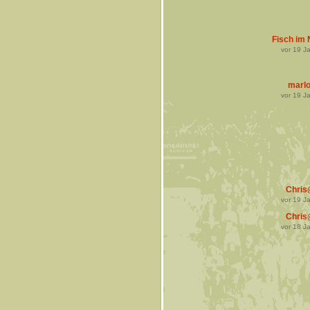
Fisch im 
vor
19
Ja
marl
vor
19
Ja
Chri
vor
19
Ja
Chri
vor
18
Ja