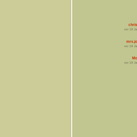
chris
vor
19
Ja
mrs.j
vor
19
Ja
Mo
vor
19
Ja