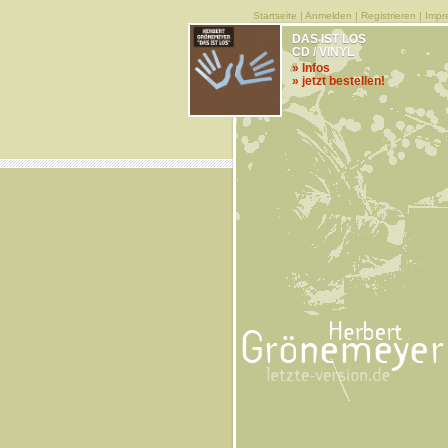
Startseite
|
Anmelden
|
Registrieren
|
Impr
DAS IST LOS
CD / VINYL
» Infos
» jetzt bestellen!