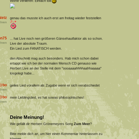
Worte verlieren: Einfach toll
Netz
genau das musste ich auch erst am freitag wieder feststellen
hren
on75
... hat Live noch nen größeren Gänsehautfaktor als so schon.
hren
Live der absolute Traum.
Ein Lied zum FANATISCH werden.
den Abschnitt mag auch besonders. Hab mich schon dabei
ertappt wie ich bei der normalen Mensch CD genauso wie
Herbert Live an der Stelle mit dem "oooaaaahhhhaahhaaaaa"
losgelegt habe...
s@bo
geiles Lied vorallem als Zugabe wenn er sich verabschiedet
hren
s@bo
mein Lieblingslied, es hat sowas philosophisches!
hren
Deine Meinung!
Wie gefällt dir Herbert Grönemeyers Song
Zum Meer
?
Bitte melde dich an, um hier einen Kommentar hinterlassen zu
können.