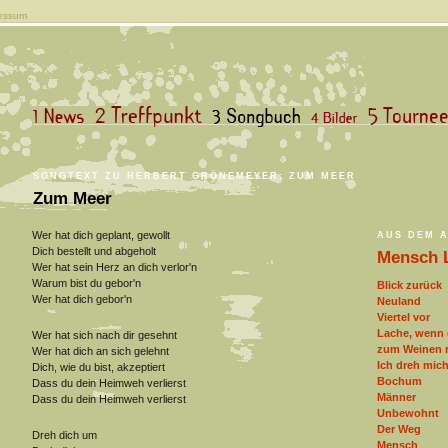
essum
SONGTEXT ZU HERBERT GRÖNEMEYER: ZUM MEER
Zum Meer
Wer hat dich geplant, gewollt
AUS DEM 
Dich bestellt und abgeholt
Mensch 
Wer hat sein Herz an dich verlor'n
Warum bist du gebor'n
Blick zurück
Wer hat dich gebor'n
Neuland
Viertel vor
Lache, wenn 
Wer hat sich nach dir gesehnt
zum Weinen r
Wer hat dich an sich gelehnt
Ich dreh mic
Dich, wie du bist, akzeptiert
Bochum
Dass du dein Heimweh verlierst
Männer
Dass du dein Heimweh verlierst
Unbewohnt
Der Weg
Dreh dich um
Mensch