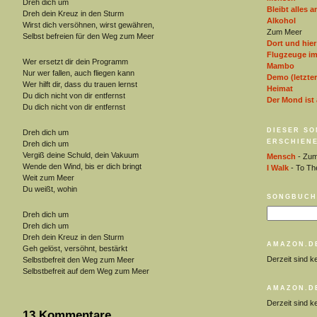
Dreh dich um
Bleibt alles a
Dreh dein Kreuz in den Sturm
Alkohol
Wirst dich versöhnen, wirst gewähren,
Zum Meer
Selbst befreien für den Weg zum Meer
Dort und hier
Flugzeuge i
Wer ersetzt dir dein Programm
Mambo
Nur wer fallen, auch fliegen kann
Demo (letzter
Wer hilft dir, dass du trauen lernst
Heimat
Du dich nicht von dir entfernst
Der Mond ist
Du dich nicht von dir entfernst
DIESER SO
Dreh dich um
ERSCHIENE
Dreh dich um
Vergiß deine Schuld, dein Vakuum
Mensch
- Zum
Wende den Wind, bis er dich bringt
I Walk
- To Th
Weit zum Meer
Du weißt, wohin
SONGBUCH
Dreh dich um
Dreh dich um
Dreh dein Kreuz in den Sturm
AMAZON.D
Geh gelöst, versöhnt, bestärkt
Derzeit sind k
Selbstbefreit den Weg zum Meer
Selbstbefreit auf dem Weg zum Meer
AMAZON.D
Derzeit sind k
13 Kommentare