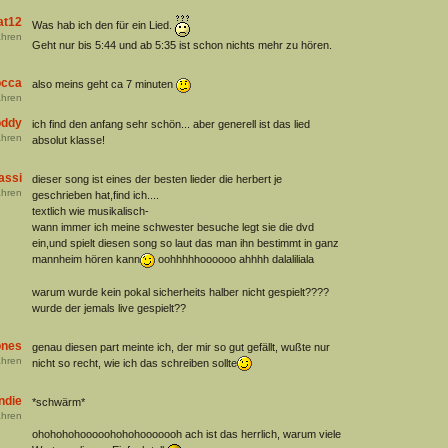
at12
Was hab ich den für ein Lied.
hren
Geht nur bis 5:44 und ab 5:35 ist schon nichts mehr zu hören.
cca
also meins geht ca 7 minuten
hren
oddy
ich find den anfang sehr schön... aber generell ist das lied
hren
absolut klasse!
assi
dieser song ist eines der besten lieder die herbert je
hren
geschrieben hat,find ich....
textlich wie musikalisch-
wann immer ich meine schwester besuche legt sie die dvd
ein,und spielt diesen song so laut das man ihn bestimmt in ganz
mannheim hören kann
oohhhhhoooooo ahhhh dalaliliala
warum wurde kein pokal sicherheits halber nicht gespielt????
wurde der jemals live gespielt??
ones
genau diesen part meinte ich, der mir so gut gefällt, wußte nur
hren
nicht so recht, wie ich das schreiben sollte
ndie
*schwärm*
hren
ohohohohooooohohohooooooh ach ist das herrlich, warum viele