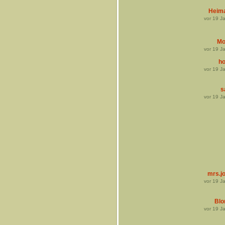
Heim
vor
19
Ja
Mo
vor
19
Ja
h
vor
19
Ja
s
vor
19
Ja
mrs.j
vor
19
Ja
Blo
vor
19
Ja