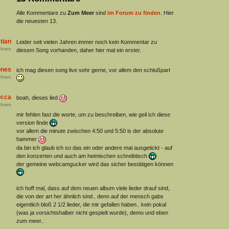
Alle Kommentare zu
Zum Meer
sind
im Forum zu finden
. Hier
die neuesten 13.
tian
Leider seit vielen Jahren immer noch kein Kommentar zu
hren
diesem Song vorhanden, daher hier mal ein erster.
ones
ich mag diesen song live sehr gerne, vor allem den schlußpart
hren
cca
boah, dieses lied
hren
mir fehlen fast die worte, um zu beschreiben, wie geil ich diese
version finde
vor allem die minute zwischen 4:50 und 5:50 is der absolute
hammer
da bin ich glaub ich so das ein oder andere mal ausgetickt - auf
den konzerten und auch am heimischen schreibtisch
der gemeine webcamgucker wird das sicher bestätigen können
ich hoff mal, dass auf dem neuen album viele lieder drauf sind,
die von der art her ähnlich sind.. denn auf der mensch gabs
eigentlich bloß 2 1/2 lieder, die mir gefallen haben.. kein pokal
(was ja vorsichtshalber nicht gespielt wurde), demo und eben
zum meer..