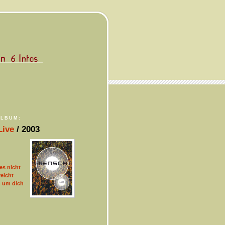
ALBUM:
Live
/ 2003
es nicht
eicht
h um dich