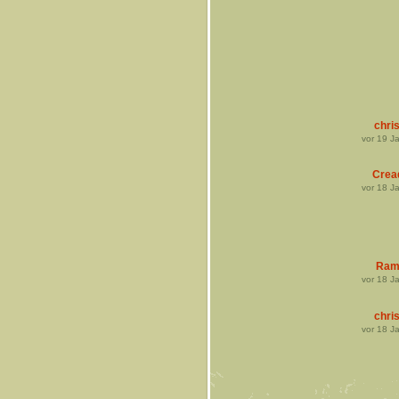
chris
vor
19
Ja
Crea
vor
18
Ja
Ram
vor
18
Ja
chris
vor
18
Ja