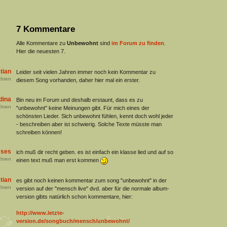
7 Kommentare
Alle Kommentare zu
Unbewohnt
sind
im Forum zu finden
.
Hier die neuesten 7.
tian
Leider seit vielen Jahren immer noch kein Kommentar zu
hren
diesem Song vorhanden, daher hier mal ein erster.
dina
Bin neu im Forum und deshalb erstaunt, dass es zu
hren
"unbewohnt" keine Meinungen gibt. Für mich eines der
schönsten Lieder. Sich unbewohnt fühlen, kennt doch wohl jeder
- beschreiben aber ist schwierig. Solche Texte müsste man
schreiben können!
ses
ich muß dir recht geben. es ist einfach ein klasse lied und auf so
hren
einen text muß man erst kommen
tian
es gibt noch keinen kommentar zum song "unbewohnt" in der
hren
version auf der "mensch live" dvd. aber für die normale album-
version gibts natürlich schon kommentare, hier:
http://www.letzte-
version.de/songbuch/mensch/unbewohnt/