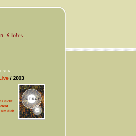
ALBUM:
Live
/ 2003
es nicht
eicht
h um dich