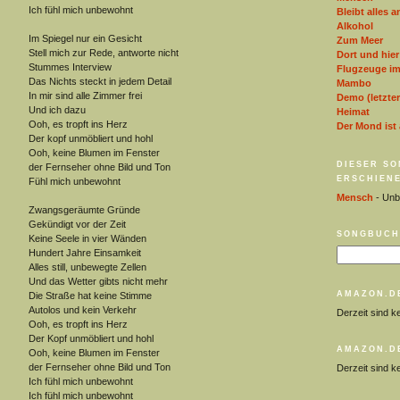
Ich fühl mich unbewohnt
Bleibt alles a
Alkohol
Im Spiegel nur ein Gesicht
Zum Meer
Stell mich zur Rede, antworte nicht
Dort und hier
Stummes Interview
Flugzeuge i
Das Nichts steckt in jedem Detail
Mambo
In mir sind alle Zimmer frei
Demo (letzter
Und ich dazu
Heimat
Ooh, es tropft ins Herz
Der Mond ist
Der kopf unmöbliert und hohl
Ooh, keine Blumen im Fenster
DIESER SO
der Fernseher ohne Bild und Ton
ERSCHIENE
Fühl mich unbewohnt
Mensch
- Unb
Zwangsgeräumte Gründe
Gekündigt vor der Zeit
SONGBUCH
Keine Seele in vier Wänden
Hundert Jahre Einsamkeit
Alles still, unbewegte Zellen
Und das Wetter gibts nicht mehr
AMAZON.D
Die Straße hat keine Stimme
Autolos und kein Verkehr
Derzeit sind k
Ooh, es tropft ins Herz
Der Kopf unmöbliert und hohl
AMAZON.D
Ooh, keine Blumen im Fenster
der Fernseher ohne Bild und Ton
Derzeit sind k
Ich fühl mich unbewohnt
Ich fühl mich unbewohnt