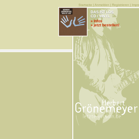
Startseite
|
Anmelden
|
Registrieren
|
Impr
DAS IST LOS
CD / VINYL
» Infos
» jetzt bestellen!