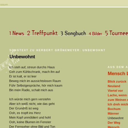
essum
SONGTEXT ZU HERBERT GRÖNEMEYER: UNBEWOHNT
Unbewohnt
Ich steh auf, streun durchs Haus
AUS DEM 
Geh zum Kühlschrank, mach ihn auf
Mensch 
Er ist kalt, er ist leer
Beweg mich im aussichtslosen Raum
Blick zurück
Führ Selbstgespräche, hör mich kaum
Neuland
Bin mein Radio, schalt mich aus
Viertel vor
Lache, wenn 
Ich würde mich gern verstehn
zum Weinen r
Aber ich weiß nicht, wie das geht
Ich dreh mic
Der Grundriß ist weg
Bochum
Ooh, es tropft ins Herz
Männer
Mein Kopf unmöbliert und hohl
Unbewohnt
Ooh, keine Blumen im Fenster
Der Weg
Der Fernseher ohne Bild und Ton
Mensch