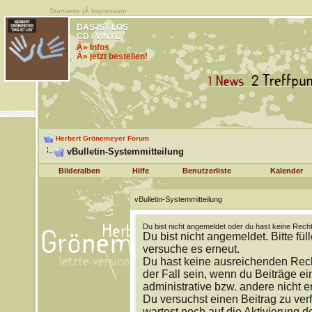
Startseite
|Â
Impressum
DAS IST LOS
CD / VINYL
Â» Infos
Â» jetzt bestellen!
Herbert Grönemeyer Forum
vBulletin-Systemmitteilung
Bilderalben
Hilfe
Benutzerliste
Kalender
vBulletin-Systemmitteilung
Du bist nicht angemeldet oder du hast keine Recht
Du bist nicht angemeldet. Bitte fül
versuche es erneut.
Du hast keine ausreichenden Rech
der Fall sein, wenn du Beiträge 
administrative bzw. andere nicht e
Du versuchst einen Beitrag zu ver
wartest noch auf die Aktivierung d