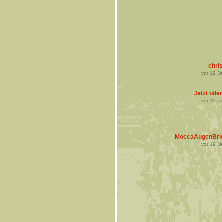
chris
vor
19
Ja
Jetzt oder
vor
19
Ja
MoccaAugenBri
vor
19
Ja