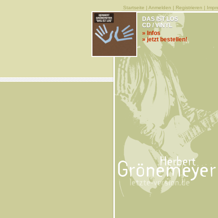
Startseite
|
Anmelden
|
Registrieren
|
Impr
DAS IST LOS
CD / VINYL
» Infos
» jetzt bestellen!