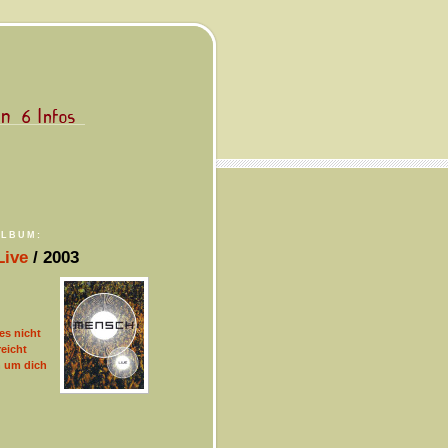
ALBUM:
Live
/ 2003
es nicht
eicht
h um dich