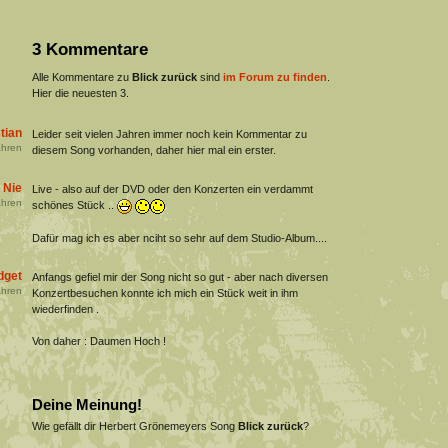
3 Kommentare
Alle Kommentare zu
Blick zurück
sind
im Forum zu finden
.
Hier die neuesten 3.
tian
Leider seit vielen Jahren immer noch kein Kommentar zu
hren
diesem Song vorhanden, daher hier mal ein erster.
 Nie
Live - also auf der DVD oder den Konzerten ein verdammt
hren
schönes Stück ..
Dafür mag ich es aber nciht so sehr auf dem Studio-Album....
dget
Anfangs gefiel mir der Song nicht so gut - aber nach diversen
hren
Konzertbesuchen konnte ich mich ein Stück weit in ihm
wiederfinden .
Von daher : Daumen Hoch !
Deine Meinung!
Wie gefällt dir Herbert Grönemeyers Song
Blick zurück
?