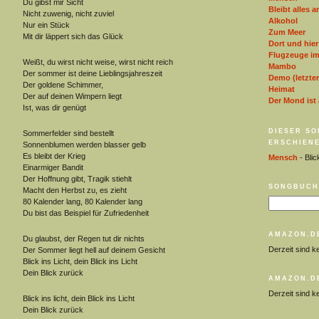
Du gibst mir Sicht
Bleibt alles a
Nicht zuwenig, nicht zuviel
Alkohol
Nur ein Stück
Zum Meer
Mit dir läppert sich das Glück
Dort und hier
Flugzeuge i
Weißt, du wirst nicht weise, wirst nicht reich
Mambo
Der sommer ist deine Lieblingsjahreszeit
Demo (letzter
Der goldene Schimmer,
Heimat
Der auf deinen Wimpern liegt
Der Mond ist
Ist, was dir genügt
DIESER SO
Sommerfelder sind bestellt
ERSCHIENE
Sonnenblumen werden blasser gelb
Es bleibt der Krieg
Mensch
- Blic
Einarmiger Bandit
Der Hoffnung gibt, Tragik stiehlt
SONGBUCH
Macht den Herbst zu, es zieht
80 Kalender lang, 80 Kalender lang
Du bist das Beispiel für Zufriedenheit
AMAZON.D
Du glaubst, der Regen tut dir nichts
Derzeit sind k
Der Sommer liegt hell auf deinem Gesicht
Blick ins Licht, dein Blick ins Licht
Dein Blick zurück
AMAZON.D
Derzeit sind k
Blick ins licht, dein Blick ins Licht
Dein Blick zurück