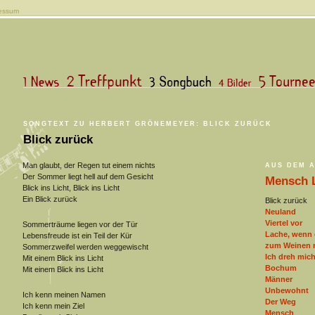
essum
SONGTEXT ZU HERBERT GRÖNEMEYER: BLICK ZURÜCK
Blick zurück
Man glaubt, der Regen tut einem nichts
AUS DEM 
Der Sommer liegt hell auf dem Gesicht
Mensch 
Blick ins Licht, Blick ins Licht
Ein Blick zurück
Blick zurück
Neuland
Viertel vor
Sommerträume liegen vor der Tür
Lache, wenn 
Lebensfreude ist ein Teil der Kür
zum Weinen r
Sommerzweifel werden weggewischt
Ich dreh mic
Mit einem Blick ins Licht
Bochum
Mit einem Blick ins Licht
Männer
Unbewohnt
Ich kenn meinen Namen
Der Weg
Ich kenn mein Ziel
Mensch