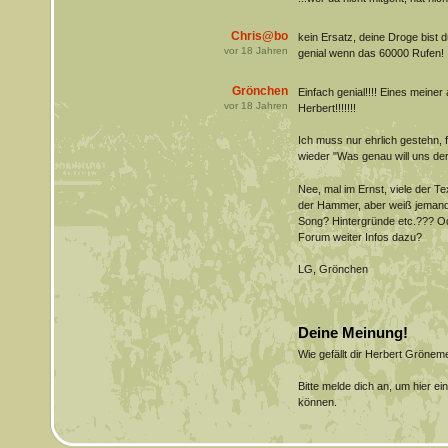
Chris@bo
kein Ersatz, deine Droge bist du
vor
18
Jahren
genial wenn das 60000 Rufen!
Grönchen
Einfach genial!!!! Eines meiner
vor
18
Jahren
Herbert!!!!!!!
Ich muss nur ehrlich gestehn,
wieder "Was genau will uns de
Nee, mal im Ernst, viele der Te
der Hammer, aber weiß jemand 
Song? Hintergründe etc.??? Ode
Forum weiter Infos dazu?
LG, Grönchen
Deine Meinung!
Wie gefällt dir Herbert Gröne
Bitte melde dich an, um hier e
können.