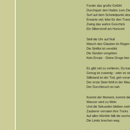
Forder das große Gefühl
Durchquer den Hades zum Zie
Surf auf dem Scheitelpunkt des
Erwarte viel, lebe für den Trans
Zwing das wahre Geschick
Ein Silberstreif am Horizont
Stell die Uhr auf Null
Wasch den Glauben im Regen
Die Sintflut ist verebbt
Die Sünden vergeben
Kein Ersatz - Deine Droge bist
Es gibt viel zu verlieren, Du k
Genug ist zuwenig - oder es wi
Stillstand ist der Tod, geh voran
Der erste Stein fehlt in der Ma
Der Durchbruch ist nah
Kommt der Moment, kommt die 
Wasser wird zu Wein
Und die Sekunden bleiben steh
Zauberer verraten ihre Tricks
Auf allen Würfeln fällt die sechs
Die Limits brechen weg