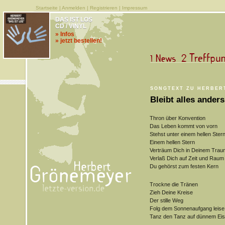
Startseite
|
Anmelden
|
Registrieren
|
Impressum
DAS IST LOS
CD / VINYL
» Infos
» jetzt bestellen!
SONGTEXT ZU HERBER
Bleibt alles anders
Thron über Konvention
Das Leben kommt von vorn
Stehst unter einem hellen Ster
Einem hellen Stern
Verträum Dich in Deinem Trau
Verlaß Dich auf Zeit und Raum
Du gehörst zum festen Kern
Trockne die Tränen
Zieh Deine Kreise
Der stille Weg
Folg dem Sonnenaufgang leise
Tanz den Tanz auf dünnem Eis