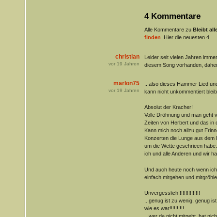
4 Kommentare
Alle Kommentare zu
Bleibt al
finden
. Hier die neuesten 4.
christian
Leider seit vielen Jahren imm
vor
19
Jahren
diesem Song vorhanden, daher h
marlon75
...also dieses Hammer Lied und
vor
19
Jahren
kann nicht unkommentiert bleib
Absolut der Kracher!
Volle Dröhnung und man geht vol
Zeiten von Herbert und das in d
Kann mich noch allzu gut Erinn
Konzerten die Lunge aus dem 
um die Wette geschrieen habe.
ich und alle Anderen und wir h
Und auch heute noch wenn ich
einfach mitgehen und mitgröhle
Unvergesslich!!!!!!!!!!!!!!!
...genug ist zu wenig, genug is
wie es war!!!!!!!!!!
...wer da nicht mitgeht, hat nich