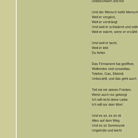
Unbeschwert und frei
Und der Mensch heißt Mensch
Weil er vergisst,
Weil er verdrängt
Und weil er schwärmt und stähl
Weil er wärmt, wenn er erzählt
Und weil er lacht,
Weil er lebt
Du fehlst
Das Firmament hat geöffnet,
Wolkenlos und ozeanblau
Telefon, Gas, Elektrik
Unbezahlt, und das geht auch
Teil mit mir deinen Frieden,
Wenn auch nur geborgt
Ich will nicht deine Liebe,
Ich will nur dein Wort
Und es ist, es ist ok
Alles auf dem Weg
Und es ist Sonnenzeit
Ungetrübt und leicht