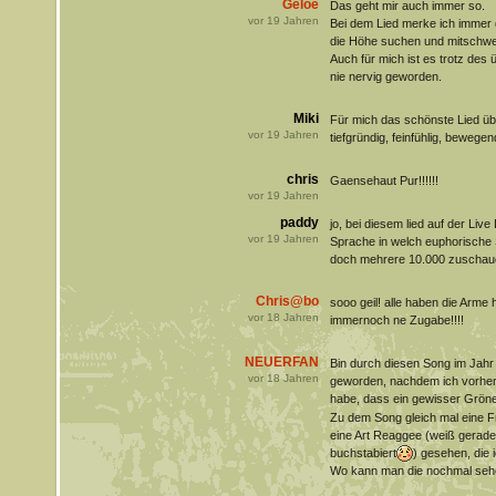
Geloe
Das geht mir auch immer so.
vor
19
Jahren
Bei dem Lied merke ich immer
die Höhe suchen und mitschw
Auch für mich ist es trotz des
nie nervig geworden.
Miki
Für mich das schönste Lied üb
vor
19
Jahren
tiefgründig, feinfühlig, bewegend
chris
Gaensehaut Pur!!!!!!
vor
19
Jahren
paddy
jo, bei diesem lied auf der Liv
vor
19
Jahren
Sprache in welch euphorische
doch mehrere 10.000 zuschauer
Chris@bo
sooo geil! alle haben die Arme
vor
18
Jahren
immernoch ne Zugabe!!!!
NEUERFAN
Bin durch diesen Song im Jah
vor
18
Jahren
geworden, nachdem ich vorhe
habe, dass ein gewisser Gröne
Zu dem Song gleich mal eine F
eine Art Reaggee (weiß gerade
buchstabiert
) gesehen, die i
Wo kann man die nochmal seh