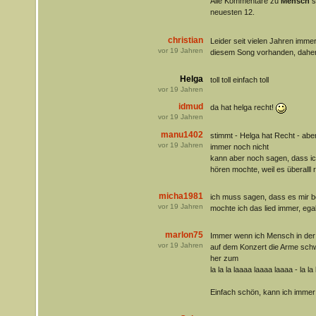
Alle Kommentare zu
Mensch
s
neuesten 12.
christian
Leider seit vielen Jahren imm
vor
19
Jahren
diesem Song vorhanden, daher h
Helga
toll toll einfach toll
vor
19
Jahren
idmud
da hat helga recht!
vor
19
Jahren
manu1402
stimmt - Helga hat Recht - aber 
vor
19
Jahren
immer noch nicht
kann aber noch sagen, dass ich
hören mochte, weil es überalll 
micha1981
ich muss sagen, dass es mir be
vor
19
Jahren
mochte ich das lied immer, egal
marlon75
Immer wenn ich Mensch in der 
vor
19
Jahren
auf dem Konzert die Arme sch
her zum
la la la laaaa laaaa laaaa - la la 
Einfach schön, kann ich immer