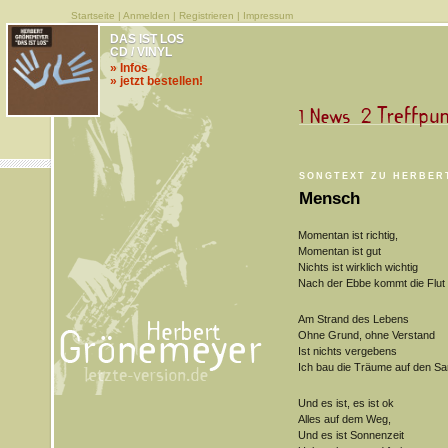
Startseite
|
Anmelden
|
Registrieren
|
Impressum
DAS IST LOS
CD / VINYL
» Infos
» jetzt bestellen!
SONGTEXT ZU HERBER
Mensch
Momentan ist richtig,
Momentan ist gut
Nichts ist wirklich wichtig
Nach der Ebbe kommt die Flut
Am Strand des Lebens
Ohne Grund, ohne Verstand
Ist nichts vergebens
Ich bau die Träume auf den S
Und es ist, es ist ok
Alles auf dem Weg,
Und es ist Sonnenzeit