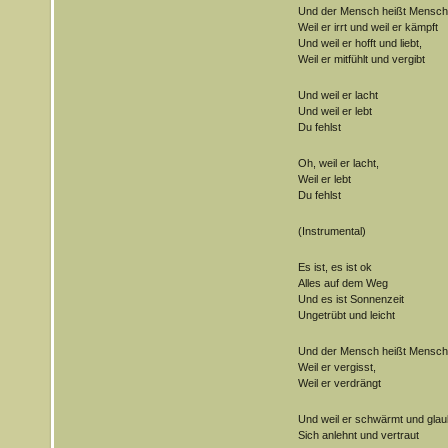
Und der Mensch heißt Mensch
Weil er irrt und weil er kämpft
Und weil er hofft und liebt,
Weil er mitfühlt und vergibt
Und weil er lacht
Und weil er lebt
Du fehlst
Oh, weil er lacht,
Weil er lebt
Du fehlst
(Instrumental)
Es ist, es ist ok
Alles auf dem Weg
Und es ist Sonnenzeit
Ungetrübt und leicht
Und der Mensch heißt Mensch
Weil er vergisst,
Weil er verdrängt
Und weil er schwärmt und glau
Sich anlehnt und vertraut