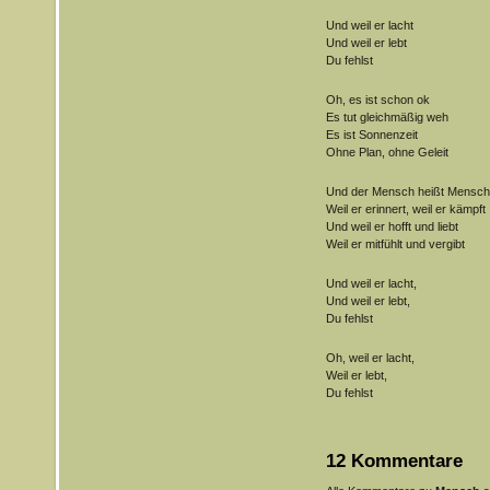
Und weil er lacht
Und weil er lebt
Du fehlst
Oh, es ist schon ok
Es tut gleichmäßig weh
Es ist Sonnenzeit
Ohne Plan, ohne Geleit
Und der Mensch heißt Mensch
Weil er erinnert, weil er kämpft
Und weil er hofft und liebt
Weil er mitfühlt und vergibt
Und weil er lacht,
Und weil er lebt,
Du fehlst
Oh, weil er lacht,
Weil er lebt,
Du fehlst
12 Kommentare