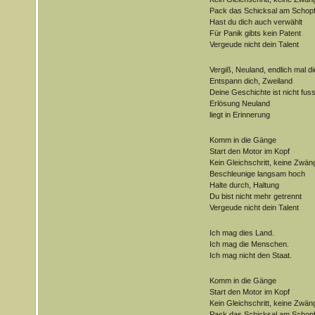
Pack das Schicksal am Schop
Hast du dich auch verwählt
Für Panik gibts kein Patent
Vergeude nicht dein Talent
Vergiß, Neuland, endlich mal d
Entspann dich, Zweiland
Deine Geschichte ist nicht fusse
Erlösung Neuland
liegt in Erinnerung
Komm in die Gänge
Start den Motor im Kopf
Kein Gleichschritt, keine Zwän
Beschleunige langsam hoch
Halte durch, Haltung
Du bist nicht mehr getrennt
Vergeude nicht dein Talent
Ich mag dies Land.
Ich mag die Menschen.
Ich mag nicht den Staat.
Komm in die Gänge
Start den Motor im Kopf
Kein Gleichschritt, keine Zwän
Pack das Schicksal am Schop