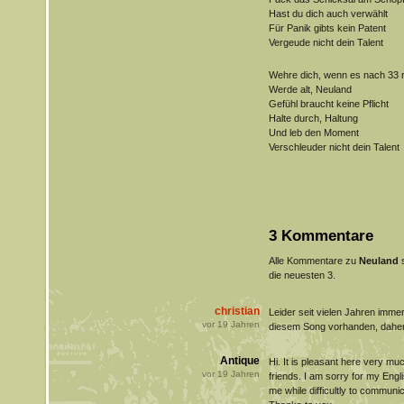
Hast du dich auch verwählt
Für Panik gibts kein Patent
Vergeude nicht dein Talent
Wehre dich, wenn es nach 33 r
Werde alt, Neuland
Gefühl braucht keine Pflicht
Halte durch, Haltung
Und leb den Moment
Verschleuder nicht dein Talent
3 Kommentare
Alle Kommentare zu
Neuland
s
die neuesten 3.
christian
Leider seit vielen Jahren imm
vor
19
Jahren
diesem Song vorhanden, daher h
Antique
Hi. It is pleasant here very muc
vor
19
Jahren
friends. I am sorry for my Engli
me while difficultly to communic