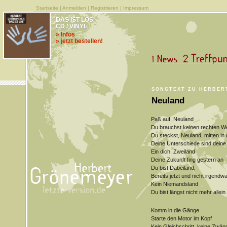
Startseite
|
Anmelden
|
Registrieren
|
Impressum
DAS IST LOS
CD / VINYL
» Infos
» jetzt bestellen!
SONGTEXT ZU HERBER
Neuland
Paß auf, Neuland
Du brauchst keinen rechten W
Du steckst, Neuland, mitten in 
Deine Unterschiede sind deine 
Ein dich, Zweiland
Deine Zukunft fing gestern an
Du bist Dabeiland,
Bereits jetzt und nicht irgendw
Kein Niemandsland
Du bist längst nicht mehr allein
Komm in die Gänge
Starte den Motor im Kopf
Kein Gleichschritt, keine Zwän