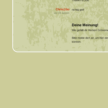
Thanks to you.
Chris@bo
richtig geil!
vor
18
Jahren
Deine Meinung!
Wie gefällt dir Herbert Gröne
Bitte melde dich an, um hier e
können.