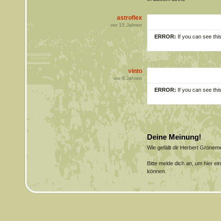
astroflex
vor
15
Jahren
ERROR:
If you can see thi
vinto
vor
8
Jahren
ERROR:
If you can see thi
Deine Meinung!
Wie gefällt dir Herbert Gröne
Bitte melde dich an, um hier e
können.