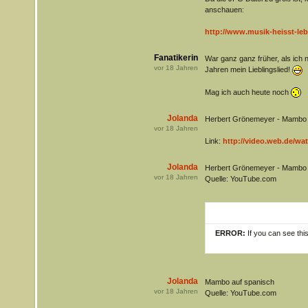
anschauen:
http://www.musik-heisst-le
Fanatikerin
War ganz ganz früher, als ich n
vor
18
Jahren
Jahren mein Lieblingslied!
Mag ich auch heute noch
Jolanda
Herbert Grönemeyer - Mambo (
vor
18
Jahren
Link:
http://video.web.de/wa
Jolanda
Herbert Grönemeyer - Mambo (
vor
18
Jahren
Quelle: YouTube.com
ERROR:
If you can see thi
Jolanda
Mambo auf spanisch
vor
18
Jahren
Quelle: YouTube.com