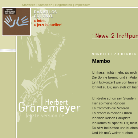
Startseite
|
Anmelden
|
Registrieren
|
Impressum
DAS IST LOS
CD / VINYL
» Infos
» jetzt bestellen!
SONGTEXT ZU HERBER
Mambo
Ich hass nichts mehr, als mich
Die Sonne brennt, und im Auto i
Ein Hupkonzert wie von tause
Ich will zu Dir, nun steh ich hie
Ich drehe schon seit Stunden
Hier so meine Runden
Es trommeln die Motoren
Es dröhnt in meinen Ohren
Ich finde keinen Parkplatz
Ich komm zu spät zu Dir, mein
Du sitzt bei Kaffee und Kuchen
Und ich muß weiter suchen