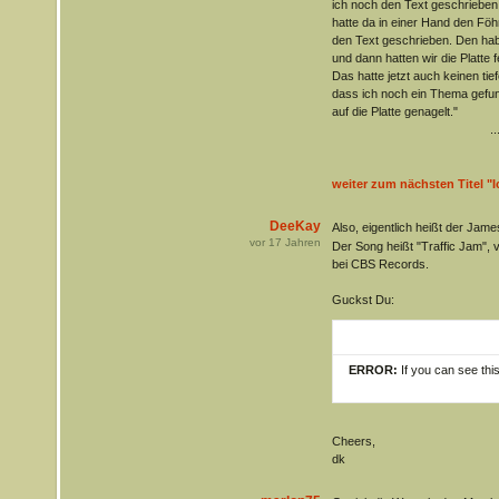
ich noch den Text geschrieben
hatte da in einer Hand den Föh
den Text geschrieben. Den ha
und dann hatten wir die Platte fe
Das hatte jetzt auch keinen tie
dass ich noch ein Thema gefun
auf die Platte genagelt."
..
weiter zum nächsten Titel "I
DeeKay
Also, eigentlich heißt der Jame
vor
17
Jahren
Der Song heißt "Traffic Jam",
bei CBS Records.
Guckst Du:
ERROR:
If you can see thi
Cheers,
dk