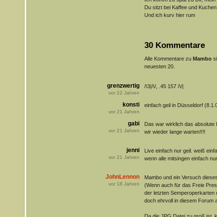
Du sitzt bei Kaffee und Kuchen
Und ich kurv hier rum
30 Kommentare
Alle Kommentare zu
Mambo
s
neuesten 20.
grenzwertig
/\3|/\/, .45 157 /\/|
vor
22
Jahren
konsti
einfach geil in Düsseldorf (8.1.0
vor
21
Jahren
gabi
Das war wirklich das absolute 
vor
21
Jahren
wir wieder lange warten!!!!
jenni
Live einfach nur geil. weiß einf
vor
21
Jahren
wenn alle mitsingen einfach nur
JohnLennon
Mambo und ein Versuch dieses L
vor
18
Jahren
(Wenn auch für das Freie Pres
der letzten Semperoperkarten ni
doch ehrvoll in diesem Forum 
Da die JPG Datei zu groß ist, k