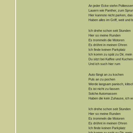
An jeder Ecke stehn Politesse
Lauern wie Panther, zum Sprun
Hier kannste nicht parken, da
Haben alles im Griff, weit und b
Ich drehe schon seit Stunden
Hier so meine Runden
Es trommeln die Motoren
Es dröhnt in meinen Ohren
Ich finde keinen Parkplatz
Ich komm zu spät zu Dir, mein
Du sitzt bei Kaffee und Kuchen
Und ich such hier rum
Auto fängt an zu kochen
Puls an zu pochen
Werde langsam panisch, klitsc
Es ist nicht zu fassen
Solche Automassen
Haben die kein Zuhause, ich wil
Ich drehe schon seit Stunden
Hier so meine Runden
Es trommeln die Motoren
Es dröhnt in meinen Ohren
Ich finde keinen Parkplatz
Ich komm zu spät zu Dir, mein