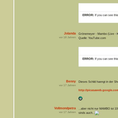
ERROR:
If you can see thi
Jolanda
Grönemeyer - Mambo (Live - K
vor
18
Jahren
Quelle: YouTube.com
ERROR:
If you can see thi
Benny
Dieses Schild haengt in der Sh
vor
17
Jahren
http://picasaweb.google.co
Vollmondpetra
...aber nicht nur MAMBO ist 10
vor
17
Jahren
sinds auch...