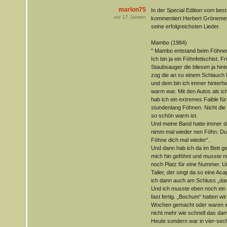
marlon75
In der Special Edition vom be
vor
17
Jahren
kommentiert Herbert Grönemey
seine erfolgreichsten Lieder.
Mambo (1984)
" Mambo entstand beim Föhne
Ich bin ja ein Föhnfetischist. F
Staubsauger die bliesen ja hin
zog die an so einem Schlauch h
und dem bin ich immer hinterh
warm war. Mit den Autos als ic
hab ich ein extremes Faible fü
stundenlang Föhnen. Nicht die
so schön warm ist.
Und meine Band hatte immer de
nimm mal wieder nen Föhn. Du
Föhne dich mal wieder“.
Und dann hab ich da im Bett g
mich hin geföhnt und musste n
noch Platz für eine Nummer. U
Tailer, der singt da so eine A
ich dann auch am Schluss „da
Und ich musste eben noch ein L
fast fertig. „Bochum“ hatten wir
Wochen gemacht oder waren es
nicht mehr wie schnell das dam
Heute sondern war in vier-sec