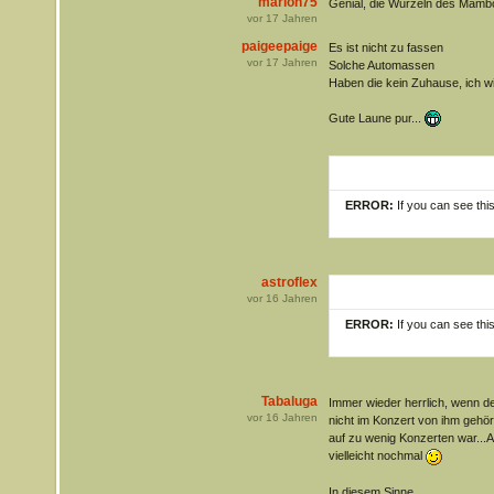
marlon75
Genial, die Wurzeln des Mamb
vor
17
Jahren
paigeepaige
Es ist nicht zu fassen
vor
17
Jahren
Solche Automassen
Haben die kein Zuhause, ich wil
Gute Laune pur...
ERROR:
If you can see thi
astroflex
vor
16
Jahren
ERROR:
If you can see thi
Tabaluga
Immer wieder herrlich, wenn de
vor
16
Jahren
nicht im Konzert von ihm gehör
auf zu wenig Konzerten war...A
vielleicht nochmal
In diesem Sinne