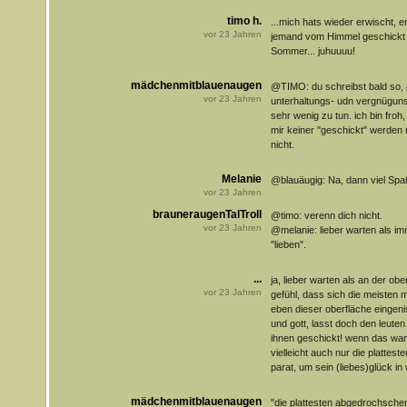
timo h.
...mich hats wieder erwischt, e
vor
23
Jahren
jemand vom Himmel geschickt 
Sommer... juhuuuu!
mädchenmitblauenaugen
@TIMO: du schreibst bald so, 
vor
23
Jahren
unterhaltungs- udn vergnügunsg
sehr wenig zu tun. ich bin froh
mir keiner "geschickt" werde
nicht.
Melanie
@blauäugig: Na, dann viel Spa
vor
23
Jahren
brauneraugenTalTroll
@timo: verenn dich nicht.
vor
23
Jahren
@melanie: lieber warten als im
"lieben".
...
ja, lieber warten als an der obe
vor
23
Jahren
gefühl, dass sich die meiste
eben dieser oberfläche eingenist
und gott, lasst doch den leuten
ihnen geschickt! wenn das wart
vielleicht auch nur die plattes
parat, um sein (liebes)glück in 
mädchenmitblauenaugen
"die plattesten abgedrochschens