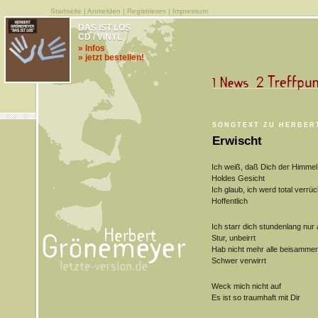
Startseite
|
Anmelden
|
Registrieren
|
Impressum
DAS IST LOS
CD / VINYL
» Infos
» jetzt bestellen!
SONGTEXT ZU HERBER
Erwischt
Ich weiß, daß Dich der Himmel
Holdes Gesicht
Ich glaub, ich werd total verrüc
Hoffentlich
Ich starr dich stundenlang nur 
Stur, unbeirrt
Hab nicht mehr alle beisamme
Schwer verwirrt
Weck mich nicht auf
Es ist so traumhaft mit Dir