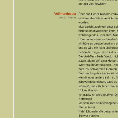
zur zeit von "erwischt"
Vollmondpetra
Über das Lied "Erwischt" vom
vor
17
Jahren
es wäre absichtlich im hinteren 
worden.
Man spricht auch von einer s
nicht so nachvollziehen kann. 
wohlklingendes Liebeslied. M
Hören abtauchen, sich einfac
Ich höre es gerade bestimmt z
und es wird mir nicht überdrüs
Schon der Beginn des Liedes is
Die Lied-Text-Stelle "weck mich 
traumhaft mit dir" singt Herbert
Wort *traumhaft* spiegeln…sei
zum Ins-Schwärmen-Geraten, ge
Die Handlung des Liedes ist rela
wie könnt es anders sein, so h
liebevoll geschrieben, dass es
Ich weiß, dass Dich der Himme
Holdes Gesicht
Ich glaub, ich werd total verrüc
Hoffentlich
Ich starr dich stundenlang nur 
Stur, unbeirrt
Hab nicht mehr alle beisamme
Schwer verwirrt