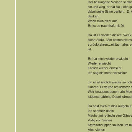
Der besungene Mensch schwebt
hin und weg, er hat die Liebe 
dabei seine Sinne verliert…Er
denken…
Weck mich nicht auf
Es ist so traumhaft mit Dir
Da ist es wieder, dieses *weck
diese Stelle…Am besten nie meh
zurückkehren…einfach alles so
ist…
Es hat mich wieder erwischt
Wieder erwischt
Endlich wieder erwischt
Ich sag nie mehr nie wieder
Ja, er ist endlich wieder so rich
Haaren. Er würde am liebsten s
Welt hinausposaunen, alle 
leidenschaftliche Daseinsfreude
Du hast mich restlos aufgetaut
Ich schmelz dahin
Machst mir ständig eine Gäns
Völlig von Sinnen
Sternschnuppen sausen um m
Alles vibriert