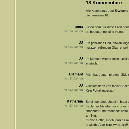
18 Kommentare
Alle Kommentare zu
Erwischt
die neuesten 18.
anna
vielen dank für dieses lied herb
vor
24
Jahren
es bedeutet mir eine menge.
JJ
Ein göttliches Lied, obwohl eige
vor
24
Jahren
herzzerreißenden Gitarrensoli z
JJ
Im Moment wieder mein Liebling
vor
24
Jahren
erwischt!!!
Diamant
Mich hat´s auch piratenmäßig 
vor
23
Jahren
JJ
Glückwunsch von meiner Seite, 
vor
23
Jahren
Kein Pokal angesagt!
Katharina
So ein schönes Jubeln ! habe u
vor
23
Jahren
Texten nichts ebenso Frohes 
"Bochum" und "Mensch" hatte i
am Hut.
Große Göttin, mach, daß es mi
erwischt.Aber bitte zweiseitig!!