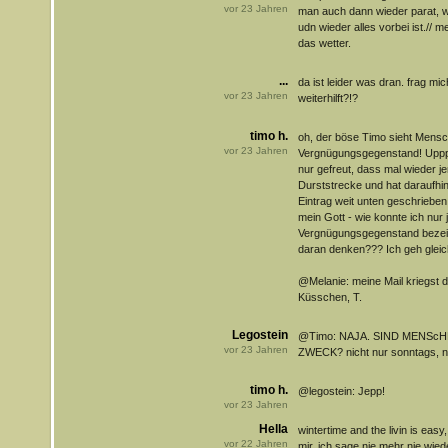
vor
23
Jahren
man auch dann wieder parat, 
udn wieder alles vorbei ist.//
das wetter.
...
da ist leider was dran. frag mi
vor
23
Jahren
weiterhilft?!?
timo h.
oh, der böse Timo sieht Mensc
vor
23
Jahren
Vergnügungsgegenstand! Uppps, 
nur gefreut, dass mal wieder je
Durststrecke und hat daraufhin
Eintrag weit unten geschrieben 
mein Gott - wie konnte ich nur
Vergnügungsgegenstand bezeic
daran denken??? Ich geh gleich 
@Melanie: meine Mail kriegst 
Küsschen, T.
Legostein
@Timo: NAJA. SIND MENSc
vor
23
Jahren
ZWECK? nicht nur sonntags, ni
timo h.
@legostein: Jepp!
vor
23
Jahren
Hella
wintertime and the livin is eas
vor
22
Jahren
mir, ich sage nie mehr nie wie