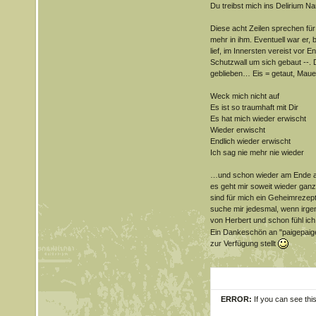
Du treibst mich ins Delirium Nar
Diese acht Zeilen sprechen für 
mehr in ihm. Eventuell war er,
lief, im Innersten vereist vor E
Schutzwall um sich gebaut --. D
geblieben… Eis = getaut, Maue
Weck mich nicht auf
Es ist so traumhaft mit Dir
Es hat mich wieder erwischt
Wieder erwischt
Endlich wieder erwischt
Ich sag nie mehr nie wieder
…und schon wieder am Ende a
es geht mir soweit wieder ganz
sind für mich ein Geheimrezept 
suche mir jedesmal, wenn irg
von Herbert und schon fühl ich m
Ein Dankeschön an "paigepaig
zur Verfügung stellt
ERROR:
If you can see thi