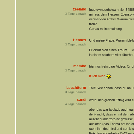
zeeland
[quote=muschelsammler;348882]
3
Tage danach
mir aus dem Herzen. Ebenso w
vermerkten Artikel! Warum ble
treu?
Genau meine meinung.
Hennes
Und meine Frage: Warum bleibt 
3
Tage danach
Er erfüllt sich einen Traum ... 
in einem solchem Alter überha
mambo
hier noch ein paar Videos für 
3
Tage danach
Klick mich
Leuchtturm
Toll!!! Wie schön, dass du an u
3
Tage danach
sandi
word! den großen Erfolg wird e
4
Tage danach
aber das war ja glaub auch gar 
denk nicht, dass er mit dem all
mischt hundertpro ne gewisse Sk
ausloten (das Thema hat ihn ein
steht ihm doch frei und somit ist
Potsdam abgedrehte DVD mit de