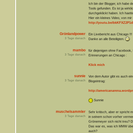
Ich bin der Blogger, ich habe 
Tools gefunden. Es ist ja wirkli
durchgeklickt haben. Ich haette
Hier ein kleines Video, von m
http://youtu.be/bkKFXZ2P1
Grönlandpower
Ein Livebericht aus Chicago !!!
3
Tage danach
Danke an alle Beteiligten.
mambo
für diejenigen ohne Facebook, h
3
Tage danach
Erinnerungen an Chicago :
Klick mich
sunnie
Von dem Autor gibt es auch eine
3
Tage danach
Blogeintrag:
http://americanarena.wordpr
Sunnie
muschelsammler
Sehr kritisch, aber er spricht
3
Tage danach
in seinem schon vorher vermerk
Grönemeyer sich nicht treu? D
Das war es, was ich MMW übe
auch?