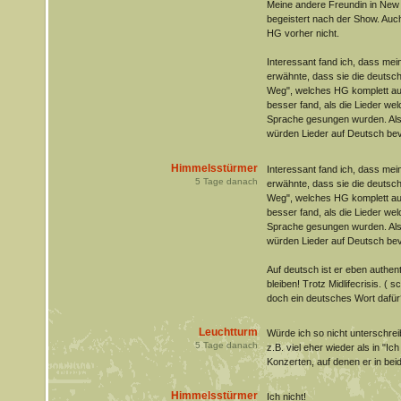
Meine andere Freundin in New Y
begeistert nach der Show. Auch
HG vorher nicht.
Interessant fand ich, dass me
erwähnte, dass sie die deuts
Weg", welches HG komplett au
besser fand, als die Lieder welc
Sprache gesungen wurden. Also
würden Lieder auf Deutsch be
Himmelsstürmer
Interessant fand ich, dass me
5
Tage danach
erwähnte, dass sie die deuts
Weg", welches HG komplett au
besser fand, als die Lieder welc
Sprache gesungen wurden. Also
würden Lieder auf Deutsch be
Auf deutsch ist er eben authent
bleiben! Trotz Midlifecrisis. ( 
doch ein deutsches Wort dafür
Leuchtturm
Würde ich so nicht unterschreib
5
Tage danach
z.B. viel eher wieder als in "Ic
Konzerten, auf denen er in bei
Himmelsstürmer
Ich nicht!