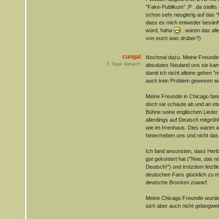
"Fake-Publikum" ;P ..da stellt
schon sehr neugierig auf das "
dass es mich entweder besänf
würd, haha
..waren das all
von euch was drüber?)
cungal
Nochmal dazu. Meine Freundin 
5
Tage danach
absolutes Neuland uns sie kam
damit ich nicht alleine gehen "m
auch kein Problem gewesen w
Meine Freundin in Chicago fan
doch sie schaute ab und an etw
Bühne seine englischen Lieder
allerdings auf Deutsch mitgröh
wie im Irrenhaus. Dies waren al
hinter/neben uns und nicht da
Ich fand ansonsten, dass Herbe
gut gekontert hat ("Nee, das nä
Deutsch!") und trotzdem letztl
deutschen Fans glücklich zu m
deutsche Brocken zuwarf.
Meine Chicago Freundin wurde 
sich aber auch nicht gelangweil