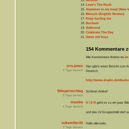
Alcohol
Love's The Rush
Airplanes in my head (New V
Mensch (English Version)
Keep hurting me
Bochum
Vollmond
Celebrate The Day
Same old boys
154 Kommentare z
Alle Kommentare findest du
im
mrs.jones
Hier gibt's einen Bericht zum 
2
Tage danach
Deutsch:
http://www.dradio.de/dkultu
Wimpernschlag
Schöner Artikel!
2
Tage danach
mambo
H I E R
geht es zu ein paar Bil
2
Tage danach
und das LV-Gruppenbild darf au
mikemiller40
Hallo allerseits,
3
Tage danach