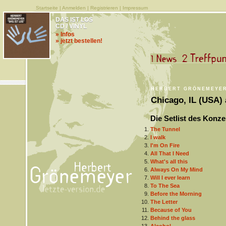
Startseite
|
Anmelden
|
Registrieren
|
Impressum
DAS IST LOS
CD / VINYL
» Infos
» jetzt bestellen!
HERBERT GRÖNEMEYE
Chicago, IL (USA) 
Die Setlist des Konze
The Tunnel
I walk
I'm On Fire
All That I Need
What's all this
Always On My Mind
Will I ever learn
To The Sea
Before the Morning
The Letter
Because of You
Behind the glass