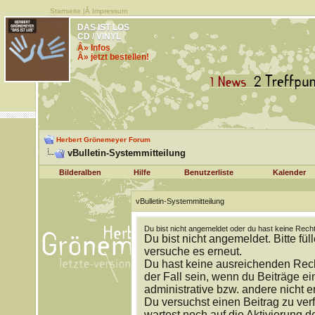
Startseite
|Â
Impressum
DAS IST LOS
CD / VINYL
Â» Infos
Â» jetzt bestellen!
Herbert Grönemeyer Forum
vBulletin-Systemmitteilung
Bilderalben
Hilfe
Benutzerliste
Kalender
vBulletin-Systemmitteilung
Du bist nicht angemeldet oder du hast keine Recht
Du bist nicht angemeldet. Bitte fül
versuche es erneut.
Du hast keine ausreichenden Rech
der Fall sein, wenn du Beiträge 
administrative bzw. andere nicht e
Du versuchst einen Beitrag zu ver
wartest noch auf die Aktivierung d