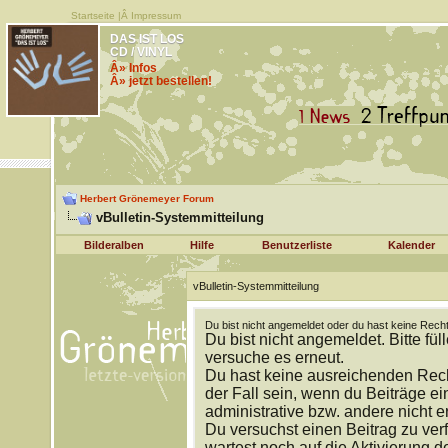
Startseite
|Â
Impressum
DAS IST LOS
CD / VINYL
Â» Infos
Â» jetzt bestellen!
Herbert Grönemeyer Forum
vBulletin-Systemmitteilung
Bilderalben
Hilfe
Benutzerliste
Kalender
vBulletin-Systemmitteilung
Du bist nicht angemeldet oder du hast keine Recht
Du bist nicht angemeldet. Bitte fül
versuche es erneut.
Du hast keine ausreichenden Rech
der Fall sein, wenn du Beiträge 
administrative bzw. andere nicht e
Du versuchst einen Beitrag zu ver
wartest noch auf die Aktivierung d