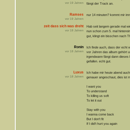
vor
19
Jahren
fängt der Track an.
Ramses
nur 14 minuten? kommt mir imm
vor
19
Jahren
zeit dass sich was dreht
Hab seit langem gerade mal wie
vor
18
Jahren
nun schon zum 5. mal hinterei
gut, klingt ein bisschen nach T
Ronin
Ich finde auch, dass der echt
vor
18
Jahren
vor Jahren das album gehört un
irgendwann fängt dann dieses li
gefallen. echt gut.
Luxus
Ich habe mir heute abend auch
vor
18
Jahren
genauer angeschaut, dies ist 
I want you
To understand
To killing us soft
To let it out
Stay with you
I wanna come back
But I don't fit
If I did't hurt you again