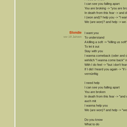
I can see you falling apart
You are broking -> "you are br
In death from this fear -> and d
I (won and)? help you -> "I wa
We (are won)? and help -> we a
Blondie
I want you
vor
19
Jahren
To understand
A killing a soft -> "killing us so
To let it out
Stay with you
I wanna comeback (oder and c
wirklich "i wanna come back"
With I do feel -> "but i don't fe
If I did I heard you again -> "if i
vernünftig
I need help
I can see you falling apart
You are broken
In death from this fear -> "and 
auch mit
I wanna help you
We (are won)? and help -> "we 
Do you know
What to do