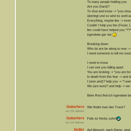
To many people holding you
Are you (hard)?
To shut and know -> "you shoul
überlegt und so wird es wohl a
Everything, maybe lies -> eve
Couldn´t help you fan (Feuer, 
lies could have helped you *??*
irgendwie gar net
Breaking down
Who do are be along to now -> 
I need someone to tell me ooo
I need to know
I can see you falling apart
You are broking -> "you are bro
In death from this fear -> and d
I (won and)? help you -> "I wa
We (are won)? and help -> we a
Beim Rest find ich irgendwie b
Guitarhero
Wie findet man den Track?
vor
19
Jahren
Guitarhero
Felix ist Herbs sohn!
vor
19
Jahren
lisdier
Auf Mensch, nach Demo, sind c