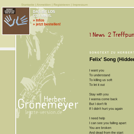
Startseite
|
Anmelden
|
Registrieren
|
Impressum
DAS IST LOS
CD / VINYL
» Infos
» jetzt bestellen!
SONGTEXT ZU HERBERT
Felix' Song (Hidde
I want you
To understand
To killing us soft
To let it out
Stay with you
I wanna come back
But I don't fit
If I didn't hurt you again
I need help
I can see you falling apart
You are broken
And dead from the start