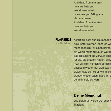
And dead from the start
I wanna help you
We all wanna help
I can see you falling apart
You are broken
And dead from the start
I wanna help you
We all wanna help
FLAPSIE18
gefällt mir echt gut. die mensc
vor
18
Jahren
bewusster werden, dass es wir
menschen gibt, er einen helfen
ein wenig mehr zutrauen würden
das ist ja nicht als vorwurf oder
für die, die erkannt haben, wiev
man es nicht mirnichts dirnicht
pflegeschwester hat sich das 
weiss, was es heisst, wenn jem
wünsche euch allen, dass ihr er
denn ihr seid es wert!
Deine Meinung!
Wie gefällt dir Herbert Gröne
Track!)
?