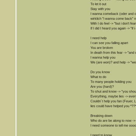
To let it out
Stay with you
I wanna comeback (oder and c
wirklich "i wanna come back"
With I do feel -> "but i don't fe
If I did I heard you again -> "if i
I need help
I can see you falling apart
You are broken
In death from this fear -> "and 
I wanna help you
We (are won)? and help -> "we 
Do you know
What to do
To many people holding you
Are you (hard)?
To shut and know -> "you shou
Everything, maybe lies -> eve
Couldn´t help you fan (Feuer, 
lies could have helped you *??*
Breaking down
Who do are be along to now -> 
I need someone to tell me ooo
I need to know