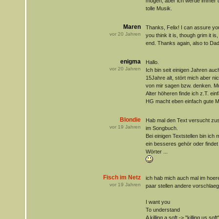
mögen, aber ich werde immer d
tolle Musik.
Maren
Thanks, Felix! I can assure you 
vor
20
Jahren
you think it is, though grim it is, 
end. Thanks again, also to Dad
enigma
Hallo.
vor
20
Jahren
Ich bin seit einigen Jahren au
15Jahre alt, stört mich aber ni
von mir sagen bzw. denken. M
Alter höheren finde ich z.T. ein
HG macht eben einfach gute Mu
Blondie
Hab mal den Text versucht zus
vor
19
Jahren
im Songbuch.
Bei einigen Textstellen bin ich mi
ein besseres gehör oder finde
Wörter ...
Fisch im Netz
ich hab mich auch mal im hoer
vor
19
Jahren
paar stellen andere vorschlae
I want you
To understand
A killing a soft -> "killing us soft