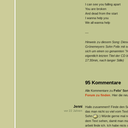
I can see you falling apart
You are broken
And dead from the start
I wanna help you
We all wanna help
---
Hinweis zu diesem Song: Diesen
Grönemeyers Sohn Felix mit se
sich um einen so genannten "Hi
eigentlich letzten Titel der CD 
17:30min, nach langer Stille)
95 Kommentare
Alle Kommentare zu
Felix' So
Forum zu finden
. Hier die ne
Jenni
Hallo zusammen!! Finde den So
vor
22
Jahren
das man nicht so viel vom Text 
Sohn
) ) Würde gerne mal n
dem Text sehen, damit man mal
arbeit finde ich. Ich habe nict