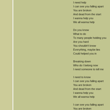
I need help
I can see you falling apart
You are broken
And dead from the start
I wanna help you
We all wanna help
Do you know
What to do
To many people holding you
Are you hard
You shouldn't know
Everything, maybe lies
Could helped you in
Breaking down
Who do I belong now
I need someone to tell me
I need to know
I can see you falling apart
You are broken
And dead from the start
I wanna help you
We all wanna help
I can see you falling apart
You are broken