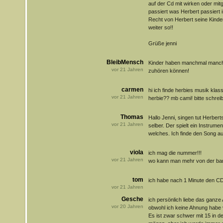
auf der Cd mit wirken oder mitg
passiert was Herbert passiert is
Recht von Herbert seine Kinde
weiter so!!
Grüße jenni
BleibMensch
Kinder haben manchmal manch
vor
21
Jahren
zuhören können!
carmen
hi ich finde herbies musik kla
vor
21
Jahren
herbie?? mb cami! bitte schreib
Thomas
Hallo Jenni, singen tut Herber
vor
21
Jahren
selber. Der spielt ein Instrume
welches. Ich finde den Song auc
viola
ich mag die nummer!!!
vor
21
Jahren
wo kann man mehr von der ba
tom
ich habe nach 1 Minute den CD-
vor
21
Jahren
Gesche
ich persönlich liebe das ganze
vor
20
Jahren
obwohl ich keine Ahnung habe v
Es ist zwar schwer mit 15 in d