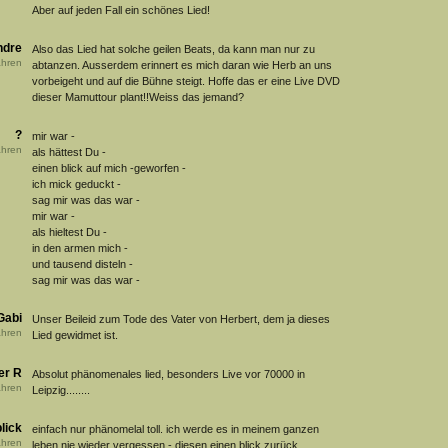
Aber auf jeden Fall ein schönes Lied!
ndre
Also das Lied hat solche geilen Beats, da kann man nur zu
hren
abtanzen. Ausserdem erinnert es mich daran wie Herb an uns
vorbeigeht und auf die Bühne steigt. Hoffe das er eine Live DVD
dieser Mamuttour plant!!Weiss das jemand?
?
mir war -
hren
als hättest Du -
einen blick auf mich -geworfen -
ich mick geduckt -
sag mir was das war -
mir war -
als hieltest Du -
in den armen mich -
und tausend disteln -
sag mir was das war -
Gabi
Unser Beileid zum Tode des Vater von Herbert, dem ja dieses
hren
Lied gewidmet ist.
er R
Absolut phänomenales lied, besonders Live vor 70000 in
hren
Leipzig........
lick
einfach nur phänomelal toll. ich werde es in meinem ganzen
hren
leben nie wieder vergessen - diesen einen blick zurück