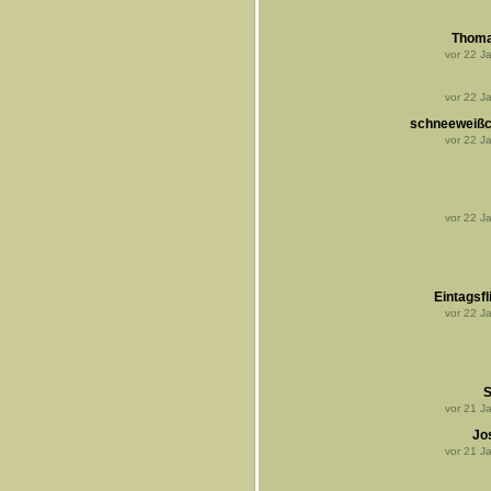
Thoma
vor
22
Ja
vor
22
Ja
schneeweiß
vor
22
Ja
vor
22
Ja
Eintagsfl
vor
22
Ja
S
vor
21
Ja
Jo
vor
21
Ja