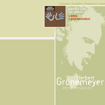
Startseite
|
Anmelden
|
Registrieren
|
Impr
DAS IST LOS
CD / VINYL
» Infos
» jetzt bestellen!