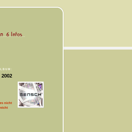
ALBUM:
 2002
es nicht
eicht