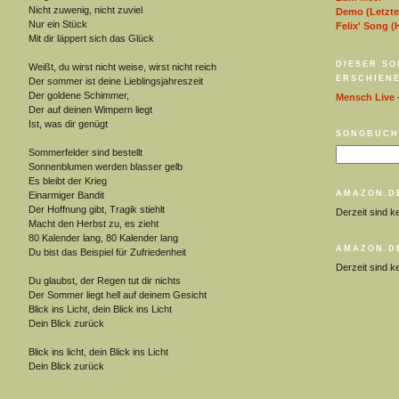
Nicht zuwenig, nicht zuviel
Demo (Letzte
Nur ein Stück
Felix' Song (
Mit dir läppert sich das Glück
DIESER SO
Weißt, du wirst nicht weise, wirst nicht reich
ERSCHIENE
Der sommer ist deine Lieblingsjahreszeit
Der goldene Schimmer,
Mensch Live
-
Der auf deinen Wimpern liegt
Ist, was dir genügt
SONGBUCH
Sommerfelder sind bestellt
Sonnenblumen werden blasser gelb
Es bleibt der Krieg
AMAZON.D
Einarmiger Bandit
Der Hoffnung gibt, Tragik stiehlt
Derzeit sind k
Macht den Herbst zu, es zieht
80 Kalender lang, 80 Kalender lang
AMAZON.D
Du bist das Beispiel für Zufriedenheit
Derzeit sind k
Du glaubst, der Regen tut dir nichts
Der Sommer liegt hell auf deinem Gesicht
Blick ins Licht, dein Blick ins Licht
Dein Blick zurück
Blick ins licht, dein Blick ins Licht
Dein Blick zurück