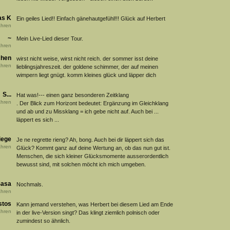
s K
Ein geiles Lied!! Einfach gänehautgefühl!!! Glück auf Herbert
hren
~
Mein Live-Lied dieser Tour.
hren
chen
wirst nicht weise, wirst nicht reich. der sommer isst deine
hren
lieblingsjahreszeit. der goldene schimmer, der auf meinen
wimpern liegt gnügt. komm kleines glück und läpper dich
S...
Hat was!--- einen ganz besonderen Zeitklang
hren
. Der Blick zum Horizont bedeutet: Ergänzung im Gleichklang
und ab und zu Missklang = ich gebe nicht auf. Auch bei ...
läppert es sich ...
iege
Je ne regrette rieng? Ah, bong. Auch bei dir läppert sich das
hren
Glück? Kommt ganz auf deine Wertung an, ob das nun gut ist.
Menschen, die sich kleiner Glücksmomente ausserordentlich
bewusst sind, mit solchen möcht ich mich umgeben.
asa
Nochmals.
hren
stos
Kann jemand verstehen, was Herbert bei diesem Lied am Ende
hren
in der live-Version singt? Das klingt ziemlich polnisch oder
zumindest so ähnlich.