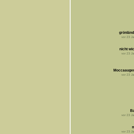
grönländ
vor
23
Ja
nicht wic
vor
23
Ja
Moccaaugen
vor
23
Ja
B
vor
23
Ja
m
vor
23
Ja