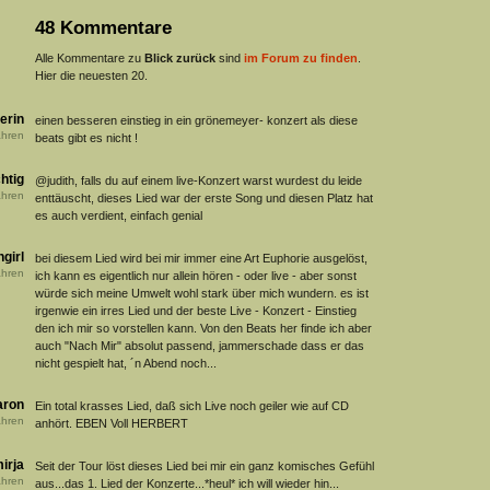
48 Kommentare
Alle Kommentare zu
Blick zurück
sind
im Forum zu finden
.
Hier die neuesten 20.
erin
einen besseren einstieg in ein grönemeyer- konzert als diese
hren
beats gibt es nicht !
htig
@judith, falls du auf einem live-Konzert warst wurdest du leide
hren
enttäuscht, dieses Lied war der erste Song und diesen Platz hat
es auch verdient, einfach genial
girl
bei diesem Lied wird bei mir immer eine Art Euphorie ausgelöst,
hren
ich kann es eigentlich nur allein hören - oder live - aber sonst
würde sich meine Umwelt wohl stark über mich wundern. es ist
irgenwie ein irres Lied und der beste Live - Konzert - Einstieg
den ich mir so vorstellen kann. Von den Beats her finde ich aber
auch "Nach Mir" absolut passend, jammerschade dass er das
nicht gespielt hat, ´n Abend noch...
aron
Ein total krasses Lied, daß sich Live noch geiler wie auf CD
hren
anhört. EBEN Voll HERBERT
irja
Seit der Tour löst dieses Lied bei mir ein ganz komisches Gefühl
hren
aus...das 1. Lied der Konzerte...*heul* ich will wieder hin...