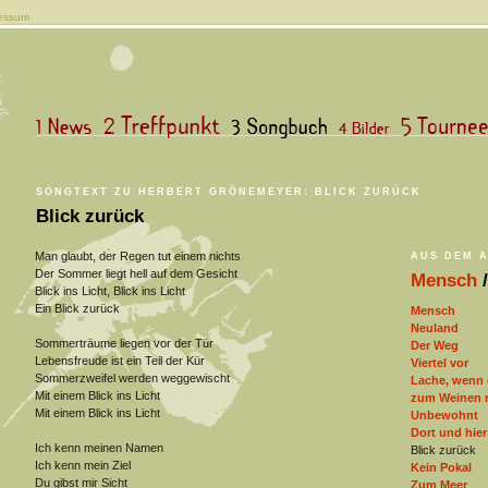
essum
SONGTEXT ZU HERBERT GRÖNEMEYER: BLICK ZURÜCK
Blick zurück
Man glaubt, der Regen tut einem nichts
AUS DEM 
Der Sommer liegt hell auf dem Gesicht
Mensch
/
Blick ins Licht, Blick ins Licht
Ein Blick zurück
Mensch
Neuland
Sommerträume liegen vor der Tür
Der Weg
Lebensfreude ist ein Teil der Kür
Viertel vor
Sommerzweifel werden weggewischt
Lache, wenn 
Mit einem Blick ins Licht
zum Weinen r
Mit einem Blick ins Licht
Unbewohnt
Dort und hier
Ich kenn meinen Namen
Blick zurück
Ich kenn mein Ziel
Kein Pokal
Du gibst mir Sicht
Zum Meer