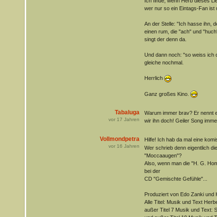
Ich finde, wenn Herb dieses Lie
wer nur so ein Eintags-Fan ist 
An der Stelle: "Ich hasse ihn, 
einen rum, die "ach" und "huch
singt der denn da.
Und dann noch: "so weiss ich 
gleiche nochmal.
Herrlich
Ganz großes Kino.
Tabaluga
Warum immer brav? Er nennt 
vor
17
Jahren
wir ihn doch! Geiler Song immer
Vollmondpetra
Hilfe! Ich hab da mal eine ko
vor
16
Jahren
Wer schrieb denn eigentlich di
"Moccaaugen"?
Also, wenn man die "H. G. Home
bei der
CD "Gemischte Gefühle"...
Produziert von Edo Zanki und
Alle Titel: Musik und Text Her
außer Titel 7 Musik und Text: S