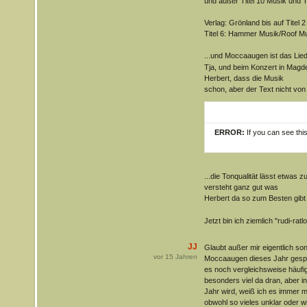
und außer Titel 10 Musik und T
Verlag: Grönland bis auf Titel 2
Titel 6: Hammer Musik/Roof Mus
...und Moccaaugen ist das Lie
Tja, und beim Konzert in Magde
Herbert, dass die Musik
schon, aber der Text nicht vo
ERROR:
If you can see thi
...die Tonqualität lässt etwas
versteht ganz gut was
Herbert da so zum Besten gib
Jetzt bin ich ziemlich "rudi-r
JJ
Glaubt außer mir eigentlich s
vor
15
Jahren
Moccaaugen dieses Jahr gespie
es noch vergleichsweise häufig 
besonders viel da dran, aber in
Jahr wird, weiß ich es immer 
obwohl so vieles unklar oder wi