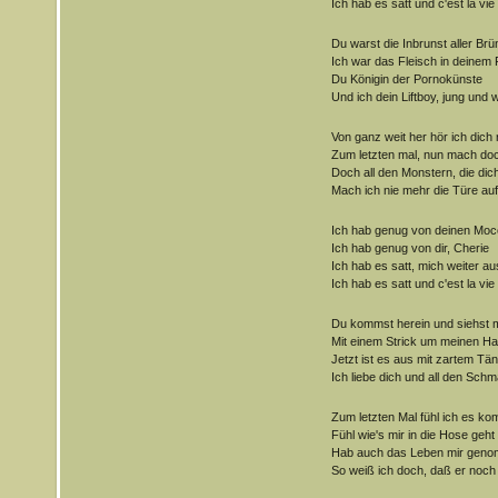
Ich hab es satt und c'est la vie
Du warst die Inbrunst aller Brü
Ich war das Fleisch in deinem 
Du Königin der Pornokünste
Und ich dein Liftboy, jung und 
Von ganz weit her hör ich dich 
Zum letzten mal, nun mach doc
Doch all den Monstern, die dic
Mach ich nie mehr die Türe auf
Ich hab genug von deinen Mo
Ich hab genug von dir, Cherie
Ich hab es satt, mich weiter a
Ich hab es satt und c'est la vie
Du kommst herein und siehst 
Mit einem Strick um meinen Ha
Jetzt ist es aus mit zartem Tä
Ich liebe dich und all den Schm
Zum letzten Mal fühl ich es k
Fühl wie's mir in die Hose geht
Hab auch das Leben mir gen
So weiß ich doch, daß er noch 