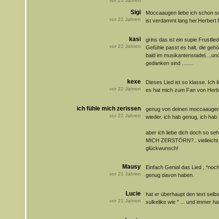
vor
23
Jahren
Sigi
Moccaaugen liebe ich schon se
vor
22
Jahren
ist verdammt lang her.Herbert fi
kasi
grins das ist ein supie Frustlie
vor
22
Jahren
Gefühle passt es halt, die geh
bald im musikantenstadel....und 
gedanken sind ........
kexe
Dieses Lied ist so klasse. Ich 
vor
22
Jahren
es hat mich zum Fan von Herb
ich fühle mich zerissen
genug von deinen moccaaugenen
vor
22
Jahren
wieder. ich hab genug, ich hab
aber ich liebe dich doch so 
MICH ZERSTÖRN?.. vielleicht ge
glückwunsch!
Mausy
Einfach Genial das Lied , *noc
vor
21
Jahren
genug davon haben.
Lucie
hat er überhaupt den text selb
vor
21
Jahren
sulkelike wie " ... und immer ha