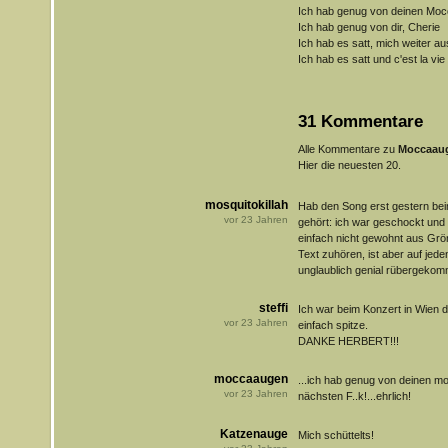
Ich hab genug von deinen Mo
Ich hab genug von dir, Cherie
Ich hab es satt, mich weiter a
Ich hab es satt und c'est la vie
31 Kommentare
Alle Kommentare zu
Moccaau
Hier die neuesten 20.
mosquitokillah
Hab den Song erst gestern be
vor
23
Jahren
gehört: ich war geschockt und
einfach nicht gewohnt aus Grö
Text zuhören, ist aber auf jeden
unglaublich genial rübergekomm
steffi
Ich war beim Konzert in Wien 
vor
23
Jahren
einfach spitze.
DANKE HERBERT!!!
moccaaugen
...ich hab genug von deinen m
vor
23
Jahren
nächsten F..k!...ehrlich!
Katzenauge
Mich schüttelts!