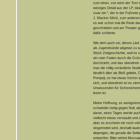
zum einen, von wem der Text s
winziges Detail aus der LP, da
zwar ein *, der in der Fußnot
J. Wacker führt), zum anderen,
es war schon mal die Rede dav
geschrieben und am Theater ges
dafür schämte.
Wie dem auch sei, dieses Lied 
als Jugendsünde abgetan zu we
Stück Zeitgeschichte, weil es 
ein roter Faden durch die Gr
durchzieht, und das obendrein
man die völlig veränderte Studi
deutlich älter als Bloß geliebt,
Pompeji, es hat etwas höchst 
sich, und obendrein ist es ziem
Unwissenden für Schreckmomen
lesen ist.
Meine Hoffnung, es wenigstens 
schwindet stetig gegen Null, a
daran, eines Tages werde auch
vielleicht etwas verstaubt un
aber es erscheint mir noch viel 
eingemottet wird, deshalb laute
diejenigen, die gerade die Setli
entwerfen: Bitte nehmt Mocca