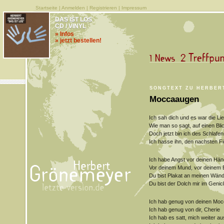
Startseite
|
Anmelden
|
Registrieren
|
Impressum
DAS IST LOS
CD / VINYL
» Infos
» jetzt bestellen!
SONGTEXT ZU HERBER
Moccaaugen
Ich sah dich und es war die Li
Wie man so sagt, auf einen Bli
Doch jetzt bin ich des Schlafe
Ich hasse ihn, den nachsten F
Ich habe Angst vor deinen Hä
Vor deinem Mund, vor deinem B
Du bist Plakat an meinen Wän
Du bist der Dolch mir im Genic
Ich hab genug von deinen Mo
Ich hab genug von dir, Cherie
Ich hab es satt, mich weiter a