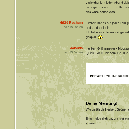
vielleicht nicht jeden Abend dab
nicht ganz so extrem selten wie
das wäre schon was!
4630 Bochum
Herbert hat es auf jeder Tour g
vor
15
Jahren
und zu dabeisein.
Ich habe es in Frankfurt gehör
gespielt!!
Jolanda
Herbert Grönemeyer - Moccaau
vor
15
Jahren
Quelle: YouTube.com, 02.01.2
ERROR:
If you can see thi
Deine Meinung!
Wie gefällt dir Herbert Gröne
Bitte melde dich an, um hier e
können.