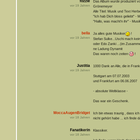
fozzie
Das Album wurde produziert v
vor
19
Jahren
Grönemeyer
Alle Titel: Musik und Text Her
"Ich hab Dich bloss geliebt" - 
"Hallo, was macht'n ihr" - Musi
bella
Ja alles gute Musiker
!
vor
19
Jahren
Stefan Sulke...Uschi mach ke
oder Edo Zanki ...(im Zusamme
ne Ladung Dynamit
Das waren noch zeiten
!
Justitia
1000 Dank an Alle, die in Frank
vor
19
Jahren
Stuttgart am 07.07.2003
und Frankfurt am 06.06.2007
- absolute Weltklasse -
Das war ein Geschenk.
MoccaAugenBridget
Ich bin etwas traurig , dass ic
vor
18
Jahren
nicht gehört habe ... ich finde d
Fanatikerin
Klassiker.
vor
18
Jahren