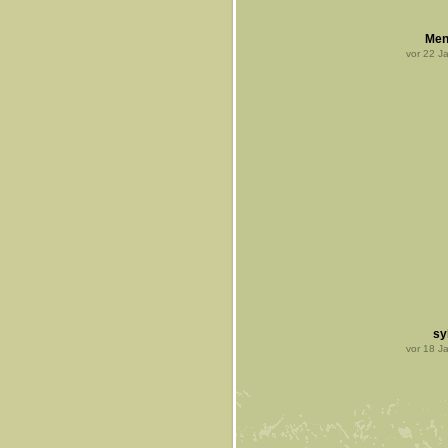
Men
vor
22
Ja
sy
vor
18
Ja