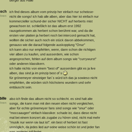
Berger aus Halle
sch
ich find dieses album vom prinzip her einfach nur scheisse-
hren
nicht die songs! ich hab alle alben, aber das hier ist einfach nur
kommerzieller schund-der sicher NICHT auf herberts mist
gewachsen ist. schließlich ist das album erst 1992
rausgekommen als herbert schon berühmt war, und da die
ersten vier platten ja herbert noch bei intercord gemacht hat,
wollten die sicher auch noch ein stück davon abbekommen,
genauso wie die darauf folgende auskopplung "Onur"
ich kann also nur empfehlen, wenn, dann schon die richtigen
vier alben zu kaufen, und ausserdem, wie schon
angesprochen, fehlen auf dem album songs wie "currywurst"
oder anderen klassikern.
ich halte nichts von einem "best of" ausserdem gibt es ja live
alben, das sind ja im prinzip best of´s
für grönemeyer einsteiger fan´s würd ich das ja sowieso nicht
empfehlen, die würden sich höchstens wundern und sehr
enttäuscht sein.
bille
also ich finde das album nicht so schlecht. es sind halt alte
hren
songs, die kann man mit den neuen eben nicht vergleichen,
aber für echte grönemeyer fans sind songs wie "onur" oder
"moccaaugen" einfach klassiker. schade ist, dass diese nicht
mal bei einem konzert als zugabe zu hören sind, nicht mal mehr
"musik nur wenn sie laut ist". ein best of herbert ist fast
unmöglich, da jedes lied auf seine weise schön ist und jeder fan
was anderes toll findet.