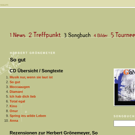
essum
HERBERT GRÖNEMEYER
So gut
CD Übersicht / Songtexte
Musik nur, wenn sie laut ist
So gut
Moccaaugen
Diamant
Ich hab dich lieb
Total egal
Kino
Onur
Spring ins wilde Leben
SONGBUCH
Anna
Rezensionen zur Herbert Grönemeyer, So