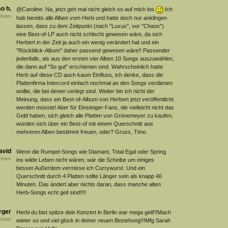
o h.
@Caroline: Na, jetzt geh mal nicht gleich so auf mich los
Ich
hren
hab bereits alle Alben vom Herb und hatte doch nur anklingen
lassen, dass zu dem Zeitpunkt (nach "Luxus", vor "Chaos")
eine Best-of-LP auch nicht schlecht gewesen wäre, da sich
Herbert in der Zeit ja auch ein wenig verändert hat und ein
"Rückblick-Album" daher passend gewesen wäre!! Passender
jedenfalls, als aus den ersten vier Alben 10 Songs auszuwählen,
die dann auf "So gut" erschienen sind. Wahrscheinlich hatte
Herb auf diese CD auch kaum Einfluss, ich denke, dass die
Plattenfirma Intercord einfach nochmal an den Songs verdienen
wollte, die bei denen verlegt sind. Weiter bin ich nicht der
Meinung, dass ein Best-of-Album von Herbert jetzt veröffentlicht
werden müsste! Aber für Einsteiger-Fans, die vielleicht nicht das
Geld haben, sich gleich alle Platten von Grönemeyer zu kaufen,
würden sich über ein Best-of mit einem Querschnitt aus
mehreren Alben bestimmt freuen, oder? Gruss, Timo
avid
Wenn die Rumpel-Songs wie Diamant, Total Egal oder Spring
hren
ins wilde Leben nicht wären, wär die Scheibe um einiges
besser.Außerdem vermisse ich Currywurst. Und ein
Querschnitt durch 4 Platten sollte Länger sein als knapp 40
Minuten. Das ändert aber nichts daran, dass manche alten
Herb-Songs echt geil sind!!!!
rger
Herbi du bist spitze dein Konzert in Berlin war mega geil!!!Mach
hren
wieter so und viel glück in deiner neuen Beziehung!!!Mfg Sarah