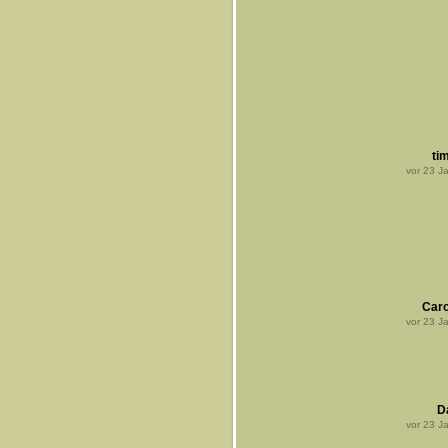
tim
vor
23
Ja
Caro
vor
23
Ja
D
vor
23
Ja