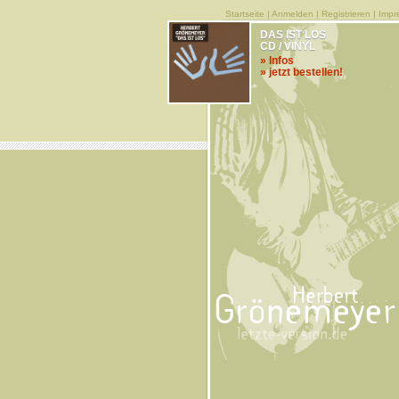
Startseite
|
Anmelden
|
Registrieren
|
Impr
DAS IST LOS
CD / VINYL
» Infos
» jetzt bestellen!