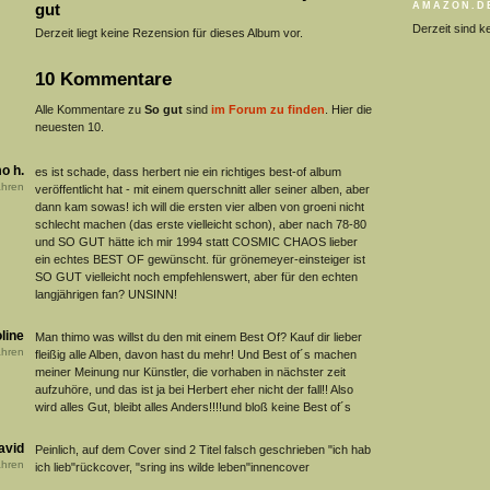
gut
AMAZON.D
Derzeit sind k
Derzeit liegt keine Rezension für dieses Album vor.
10 Kommentare
Alle Kommentare zu
So gut
sind
im Forum zu finden
. Hier die
neuesten 10.
o h.
es ist schade, dass herbert nie ein richtiges best-of album
hren
veröffentlicht hat - mit einem querschnitt aller seiner alben, aber
dann kam sowas! ich will die ersten vier alben von groeni nicht
schlecht machen (das erste vielleicht schon), aber nach 78-80
und SO GUT hätte ich mir 1994 statt COSMIC CHAOS lieber
ein echtes BEST OF gewünscht. für grönemeyer-einsteiger ist
SO GUT vielleicht noch empfehlenswert, aber für den echten
langjährigen fan? UNSINN!
line
Man thimo was willst du den mit einem Best Of? Kauf dir lieber
hren
fleißig alle Alben, davon hast du mehr! Und Best of´s machen
meiner Meinung nur Künstler, die vorhaben in nächster zeit
aufzuhöre, und das ist ja bei Herbert eher nicht der fall!! Also
wird alles Gut, bleibt alles Anders!!!!und bloß keine Best of´s
avid
Peinlich, auf dem Cover sind 2 Titel falsch geschrieben "ich hab
hren
ich lieb"rückcover, "sring ins wilde leben"innencover