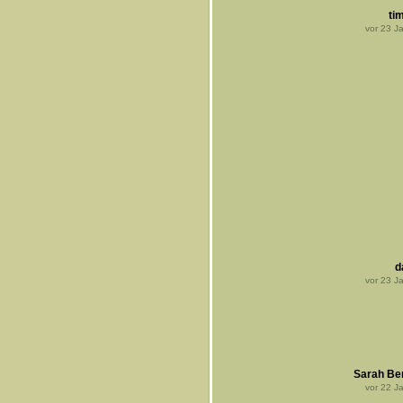
tim
vor
23
Ja
d
vor
23
Ja
Sarah Be
vor
22
Ja