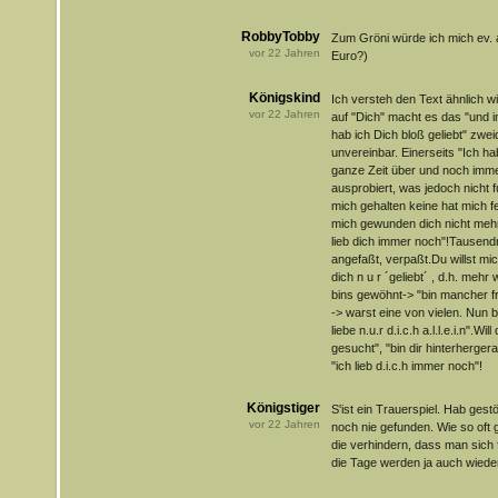
RobbyTobby
Zum Gröni würde ich mich ev. 
vor
22
Jahren
Euro?)
Königskind
Ich versteh den Text ähnlich 
vor
22
Jahren
auf "Dich" macht es das "und 
hab ich Dich bloß geliebt" zwe
unvereinbar. Einerseits "Ich hab n
ganze Zeit über und noch imme
ausprobiert, was jedoch nicht 
mich gehalten keine hat mich f
mich gewunden dich nicht mehr
lieb dich immer noch"!Tausend
angefaßt, verpaßt.Du willst mic
dich n u r ´geliebt´ , d.h. mehr w
bins gewöhnt-> "bin mancher f
-> warst eine von vielen. Nun 
liebe n.u.r d.i.c.h a.l.l.e.i.n".W
gesucht", "bin dir hinterhergera
"ich lieb d.i.c.h immer noch"!
Königstiger
S'ist ein Trauerspiel. Hab ges
vor
22
Jahren
noch nie gefunden. Wie so oft g
die verhindern, dass man sich f
die Tage werden ja auch wieder