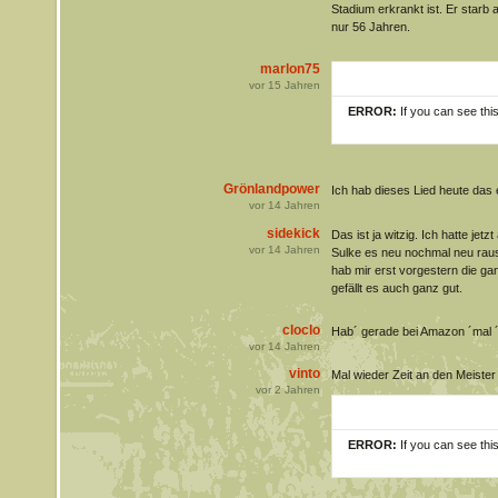
Stadium erkrankt ist. Er starb 
nur 56 Jahren.
marlon75
vor
15
Jahren
ERROR:
If you can see thi
Grönlandpower
Ich hab dieses Lied heute das 
vor
14
Jahren
sidekick
Das ist ja witzig. Ich hatte je
vor
14
Jahren
Sulke es neu nochmal neu raus
hab mir erst vorgestern die ga
gefällt es auch ganz gut.
cloclo
Hab´ gerade bei Amazon ´mal ´r
vor
14
Jahren
vinto
Mal wieder Zeit an den Meister
vor
2
Jahren
ERROR:
If you can see thi