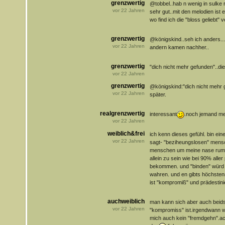
grenzwertig
@tobbel..hab n wenig in sulke r
vor
22
Jahren
sehr gut..mit den melodien ist 
wo find ich die "bloss geliebt" 
grenzwertig
@königskind..seh ich anders...
vor
22
Jahren
andern kamen nachher..
grenzwertig
"dich nicht mehr gefunden"..di
vor
22
Jahren
grenzwertig
@königskind:"dich nicht mehr 
vor
22
Jahren
später.
realgrenzwertig
interessant
.noch jemand me
vor
22
Jahren
weiblich&frei
ich kenn dieses gefühl. bin ei
vor
22
Jahren
sagt- "beziheungslosen" mensc
menschen um meine nase rum
allein zu sein wie bei 90% alle
bekommen. und "binden" würd i
wahren. und en gibts höchstens
ist "kompromiß" und prädestin
auchweiblich
man kann sich aber auch beidse
vor
22
Jahren
"kompromiss" ist.irgendwann wi
mich auch kein "fremdgehn".ac