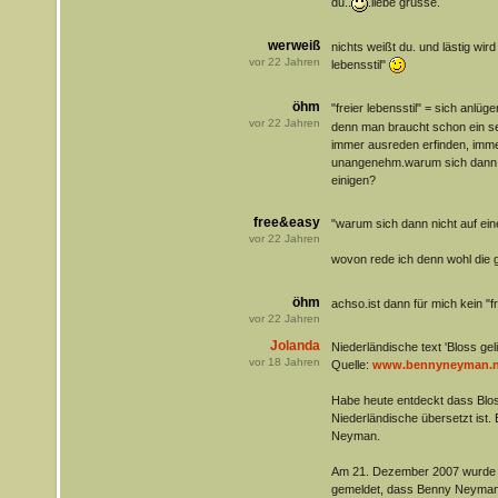
du..
.liebe grüsse.
werweiß
nichts weißt du. und lästig wird
vor
22
Jahren
lebensstil"
öhm
"freier lebensstil" = sich anlüge
vor
22
Jahren
denn man braucht schon ein se
immer ausreden erfinden, imme
unangenehm.warum sich dann ni
einigen?
free&easy
"warum sich dann nicht auf ein
vor
22
Jahren
wovon rede ich denn wohl die 
öhm
achso.ist dann für mich kein 
vor
22
Jahren
Jolanda
Niederländische text 'Bloss geli
vor
18
Jahren
Quelle:
www.bennyneyman.n
Habe heute entdeckt dass Blos
Niederländische übersetzt ist
Neyman.
Am 21. Dezember 2007 wurde i
gemeldet, dass Benny Neyman 