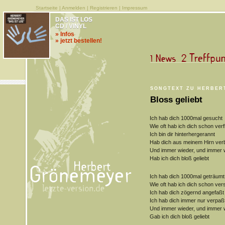
Startseite
|
Anmelden
|
Registrieren
|
Impressum
DAS IST LOS
CD / VINYL
» Infos
» jetzt bestellen!
SONGTEXT ZU HERBER
Bloss geliebt
Ich hab dich 1000mal gesucht
Wie oft hab ich dich schon verf
Ich bin dir hinterhergerannt
Hab dich aus meinem Hirn ver
Und immer wieder, und immer 
Hab ich dich bloß geliebt
Ich hab dich 1000mal geträumt
Wie oft hab ich dich schon ve
Ich hab dich zögernd angefaßt
Ich hab dich immer nur verpaß
Und immer wieder, und immer 
Gab ich dich bloß geliebt