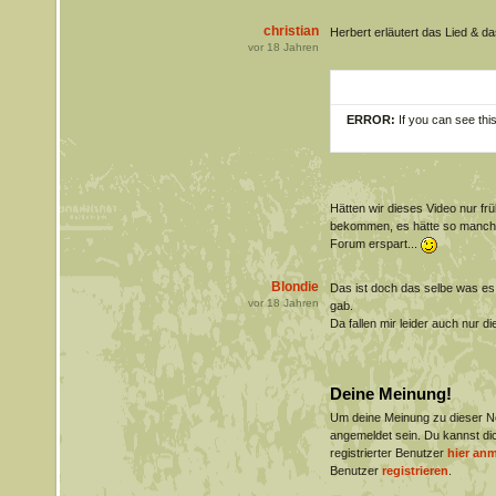
christian
Herbert erläutert das Lied & d
vor
18
Jahren
ERROR:
If you can see thi
Hätten wir dieses Video nur fr
bekommen, es hätte so manche
Forum erspart...
Blondie
Das ist doch das selbe was es
vor
18
Jahren
gab.
Da fallen mir leider auch nur d
Deine Meinung!
Um deine Meinung zu dieser 
angemeldet sein. Du kannst dic
registrierter Benutzer
hier an
Benutzer
registrieren
.