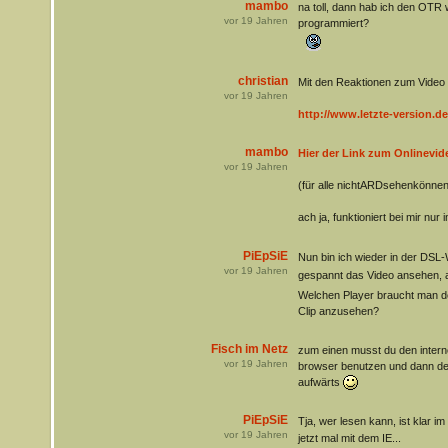
mambo
na toll, dann hab ich den OTR
vor
19
Jahren
programmiert?
christian
Mit den Reaktionen zum Video g
vor
19
Jahren
http://www.letzte-version.d
mambo
Hier der Link zum Onlinevid
vor
19
Jahren
(für alle nichtARDsehenkönne
ach ja, funktioniert bei mir nur i
PiEpSiE
Nun bin ich wieder in der DSL-
vor
19
Jahren
gespannt das Video ansehen, a
Welchen Player braucht man d
Clip anzusehen?
Fisch im Netz
zum einen musst du den interne
vor
19
Jahren
browser benutzen und dann den
aufwärts
PiEpSiE
Tja, wer lesen kann, ist klar im 
vor
19
Jahren
jetzt mal mit dem IE...