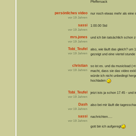
Pfeffersack
persönliches video
nur noch etwas mehr als eine
vor
19
Jahren
sassi
1:00.00 Std
vor
19
Jahren
mrs.jones
und ich bin tatsächlich schon
vor
19
Jahren
Tobi_Teufel
also, wie läuft das gleich? um 1
vor
19
Jahren
gezeigt und eine viertel stunde
christian
so ist es. und da musicload (=
vor
19
Jahren
macht, dass sie das video exkl
würde ich nicht unbedingt her
hochladen
Tobi_Teufel
jetzt ists ja schon 17.45 - und
vor
19
Jahren
Dash
also bei mir läuft die tagessch
vor
19
Jahren
sassi
nachrichten.....
vor
19
Jahren
gott bin ich aufgeregt