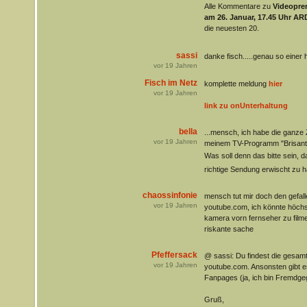
Alle Kommentare zu
Videopre
am 26. Januar, 17.45 Uhr AR
die neuesten 20.
sassi
danke fisch.....genau so einer 
vor
19
Jahren
Fisch im Netz
komplette meldung
hier
vor
19
Jahren
link zu onUnterhaltung
bella
...mensch, ich habe die ganze Z
vor
19
Jahren
meinem TV-Programm "Brisant
Was soll denn das bitte sein, d
richtige Sendung erwischt zu 
chaossinfonie
mensch tut mir doch den gefalle
vor
19
Jahren
youtube.com, ich könnte höch
kamera vorn fernseher zu filme
riskante sache
Pfeffersack
@ sassi: Du findest die gesam
vor
19
Jahren
youtube.com. Ansonsten gibt e
Fanpages (ja, ich bin Fremdgeg
Gruß,