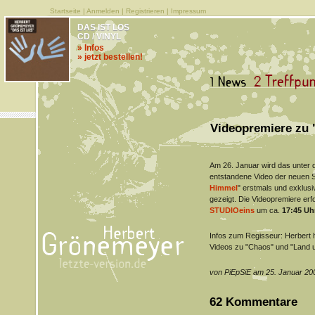
Startseite
|
Anmelden
|
Registrieren
|
Impressum
DAS IST LOS
CD / VINYL
» Infos
» jetzt bestellen!
Videopremiere zu 
Am 26. Januar wird das unter 
entstandene Video der neuen S
Himmel
" erstmals und exklu
gezeigt. Die Videopremiere er
STUDIOeins
um ca.
17:45 Uh
Infos zum Regisseur: Herbert h
Videos zu "Chaos" und "Land u
von PiEpSiE am 25. Januar 20
62 Kommentare