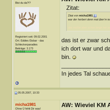
Bist du da?!?
Zitat:
Zitat von
micha1981
war der herbert denn mal über'm te
das müßte aber schon lange her se
Registriert seit: 09.02.2001
das ist er zwar sc
Ort: Eddies Eisbar - das
Schleckerparadies
ich dort war und 
Beiträge: 3.173
bin.
_______________
In jedes Tal scha
05.05.2007, 10:33
AW: Wieviel KM A
micha1981
Ohne Ü fehlt Dir was!