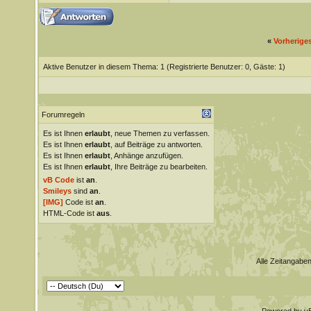
«
Vorherige
Aktive Benutzer in diesem Thema: 1
(Registrierte Benutzer: 0, Gäste: 1)
Forumregeln
Es ist Ihnen
erlaubt
, neue Themen zu verfassen.
Es ist Ihnen
erlaubt
, auf Beiträge zu antworten.
Es ist Ihnen
erlaubt
, Anhänge anzufügen.
Es ist Ihnen
erlaubt
, Ihre Beiträge zu bearbeiten.
vB Code
ist
an
.
Smileys
sind
an
.
[IMG]
Code ist
an
.
HTML-Code ist
aus
.
Alle Zeitangaben