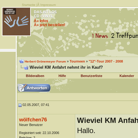
Startseite
|Â
Impressum
DAS IST LOS
CD / VINYL
Â» Infos
Â» jetzt bestellen!
»
Tourneen
»
"12"-Tour 2007 - 2008
Herbert Grönemeyer Forum
Wieviel KM Anfahrt nehmt ihr in Kauf?
Bilderalben
Hilfe
Benutzerliste
Kalender
02.05.2007, 07:41
Wieviel KM Anfah
wölfchen76
Neuer Benutzer
Hallo.
Registriert seit: 22.10.2006
Beiträge: 2