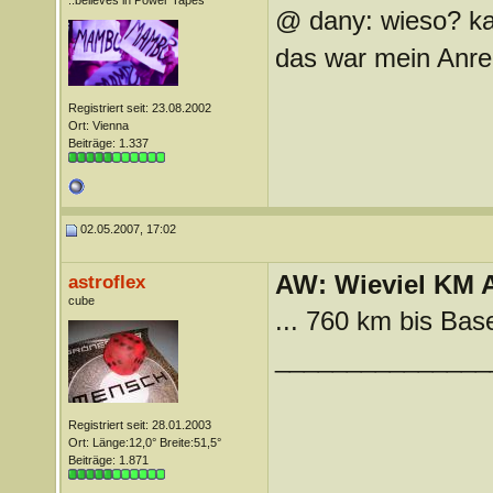
..believes in Power Tapes
@ dany: wieso? k
das war mein Anre
Registriert seit: 23.08.2002
Ort: Vienna
Beiträge: 1.337
02.05.2007, 17:02
AW: Wieviel KM A
astroflex
cube
... 760 km bis Bas
_______________
Registriert seit: 28.01.2003
Ort: Länge:12,0° Breite:51,5°
Beiträge: 1.871