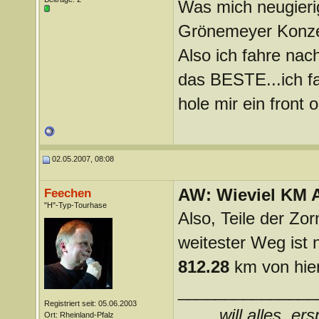
Was mich neugierig
Grönemeyer Konzer
Also ich fahre nac
das BESTE...ich f
hole mir ein front
02.05.2007, 08:08
AW: Wieviel KM A
Feechen
"H"-Typ-Tourhase
Also, Teile der Z
weitester Weg ist
812.28
km von hie
_______________
Registriert seit: 05.06.2003
....will alles, e
Ort: Rheinland-Pfalz