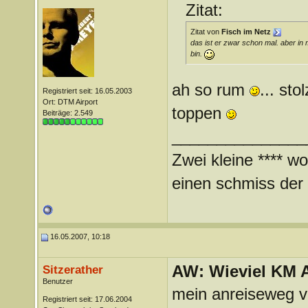
Zitat:
Zitat von
Fisch im Netz
das ist er zwar schon mal. aber in
bin.
ah so rum
... sto
Registriert seit: 16.05.2003
Ort: DTM Airport
toppen
Beiträge: 2.549
_______________
Zwei kleine **** wo
einen schmiss der *
16.05.2007, 10:18
AW: Wieviel KM A
Sitzerather
Benutzer
mein anreiseweg vo
Registriert seit: 17.06.2004