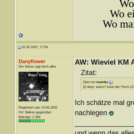
Wo 
Wo ei
Wo man
02.05.2007, 17:04
AW: Wieviel KM A
Danyflower
Der Name sagt doch alles
Zitat:
Zitat von
mambo
@ dany: wieso? kann der Fisch 1
Ich schätze mal gr
Registriert seit: 14.06.2003
nachlegen
Ort: Balkon gegenüber
Beiträge: 2.369
_______________
und wenn das alles 