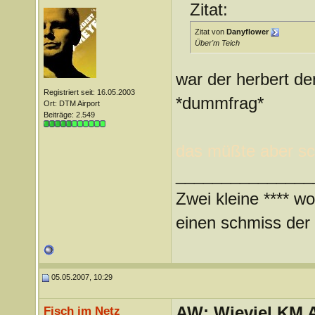
Zitat:
Zitat von
Danyflower
Über'm Teich
war der herbert de
Registriert seit: 16.05.2003
*dummfrag*
Ort: DTM Airport
Beiträge: 2.549
das müßte aber sc
_______________
Zwei kleine **** wo
einen schmiss der *
05.05.2007, 10:29
AW: Wieviel KM A
Fisch im Netz