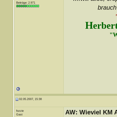
Beiträge: 2.971
brauch 
H
erber
"W
02.05.2007, 15:38
AW: Wieviel KM A
fozzie
Gast