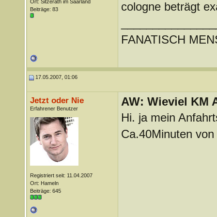
Ort: Sitzerath im Saarland
cologne beträgt e
Beiträge: 83
_______________
FANATISCH MENS
17.05.2007, 01:06
AW: Wieviel KM A
Jetzt oder Nie
Erfahrener Benutzer
Hi. ja mein Anfahrt
Ca.40Minuten von
Registriert seit: 11.04.2007
Ort: Hameln
Beiträge: 645