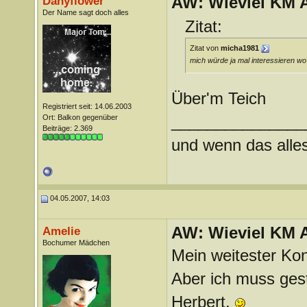
AW: Wieviel KM A
Danyflower
Der Name sagt doch alles
Zitat:
Zitat von
micha1981
mich würde ja mal interessieren wo
Über'm Teich
Registriert seit: 14.06.2003
_______________
Ort: Balkon gegenüber
Beiträge: 2.369
und wenn das alles 
04.05.2007, 14:03
AW: Wieviel KM A
Amelie
Bochumer Mädchen
Mein weitester Kon
Aber ich muss gest
Herbert.