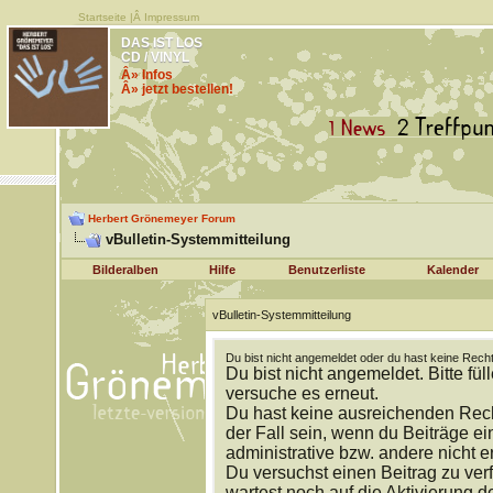
Startseite
|Â
Impressum
DAS IST LOS
CD / VINYL
Â» Infos
Â» jetzt bestellen!
Herbert Grönemeyer Forum
vBulletin-Systemmitteilung
Bilderalben
Hilfe
Benutzerliste
Kalender
vBulletin-Systemmitteilung
Du bist nicht angemeldet oder du hast keine Recht
Du bist nicht angemeldet. Bitte fül
versuche es erneut.
Du hast keine ausreichenden Rech
der Fall sein, wenn du Beiträge 
administrative bzw. andere nicht e
Du versuchst einen Beitrag zu ver
wartest noch auf die Aktivierung d