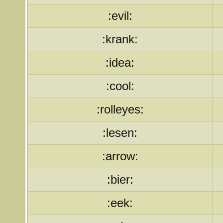
:evil:
:krank:
:idea:
:cool:
:rolleyes:
:lesen:
:arrow:
:bier:
:eek: