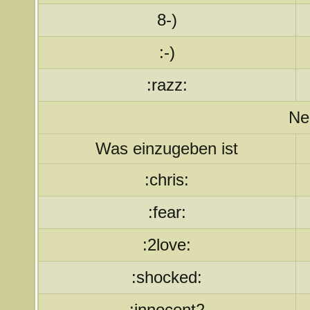
8-)
:-)
:razz:
Ne
Was einzugeben ist
:chris:
:fear:
:2love:
:shocked:
:innocent2