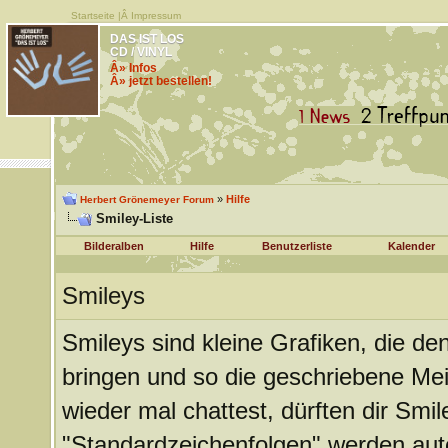
Startseite
|Â
Impressum
DAS IST LOS
CD / VINYL
Â» Infos
Â» jetzt bestellen!
»
Hilfe
Herbert Grönemeyer Forum
Smiley-Liste
Bilderalben
Hilfe
Benutzerliste
Kalender
Smileys
Smileys sind kleine Grafiken, die d
bringen und so die geschriebene Me
wieder mal chattest, dürften dir Smil
"Standardzeichenfolgen" werden aut