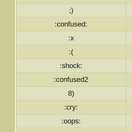
;)
:confused:
:x
:(
:shock:
:confused2
8)
:cry:
:oops: