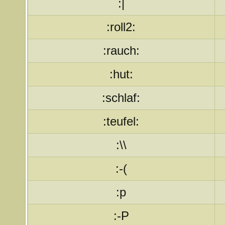
:|
:roll2:
:rauch:
:hut:
:schlaf:
:teufel:
:\\
:-(
:p
:-P