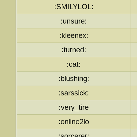
:SMILYLOL:
:unsure:
:kleenex:
:turned:
:cat:
:blushing:
:sarssick:
:very_tire
:online2lo
:sorcerer: