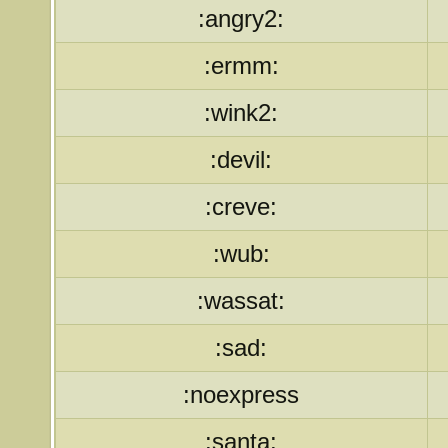
:angry2:
:ermm:
:wink2:
:devil:
:creve:
:wub:
:wassat:
:sad:
:noexpress
:santa: