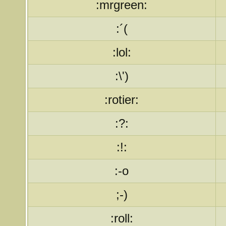
:mrgreen:
:´(
:lol:
:\')
:rotier:
:?:
:!:
:-o
;-)
:roll: