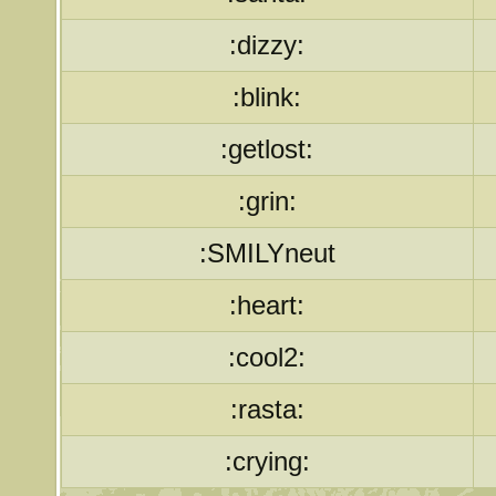
:dizzy:
:blink:
:getlost:
:grin:
:SMILYneut
:heart:
:cool2:
:rasta:
:crying: