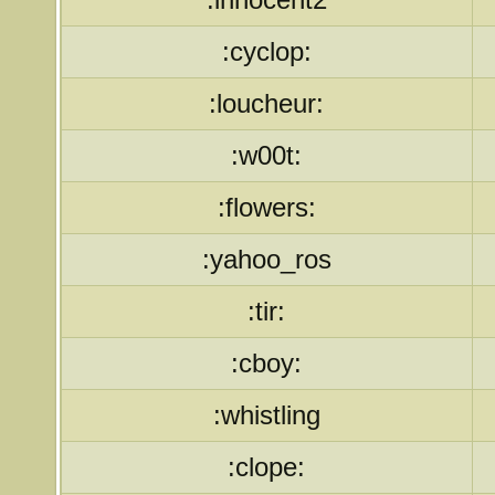
:cyclop:
:loucheur:
:w00t:
:flowers:
:yahoo_ros
:tir:
:cboy:
:whistling
:clope: