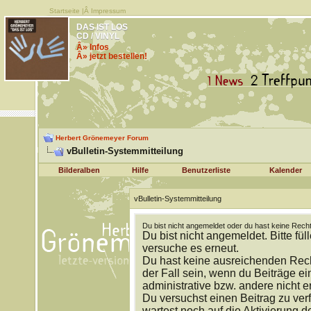
Startseite
|Â
Impressum
DAS IST LOS
CD / VINYL
Â» Infos
Â» jetzt bestellen!
Herbert Grönemeyer Forum
vBulletin-Systemmitteilung
Bilderalben
Hilfe
Benutzerliste
Kalender
vBulletin-Systemmitteilung
Du bist nicht angemeldet oder du hast keine Recht
Du bist nicht angemeldet. Bitte fül
versuche es erneut.
Du hast keine ausreichenden Rech
der Fall sein, wenn du Beiträge 
administrative bzw. andere nicht e
Du versuchst einen Beitrag zu ver
wartest noch auf die Aktivierung d