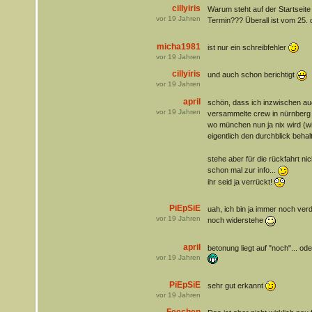
cillyiris
Warum steht auf der Startseite
vor
19
Jahren
Termin??? Überall ist vom 25. 
micha1981
ist nur ein schreibfehler
vor
19
Jahren
cillyiris
und auch schon berichtigt
vor
19
Jahren
april
schön, dass ich inzwischen auc
vor
19
Jahren
versammelte crew in nürnberg a
wo münchen nun ja nix wird (wie
eigentlich den durchblick beha
stehe aber für die rückfahrt nic
schon mal zur info...
ihr seid ja verrückt!
PiEpSiE
uah, ich bin ja immer noch ver
vor
19
Jahren
noch widerstehe
april
betonung liegt auf "noch"... od
vor
19
Jahren
PiEpSiE
sehr gut erkannt
vor
19
Jahren