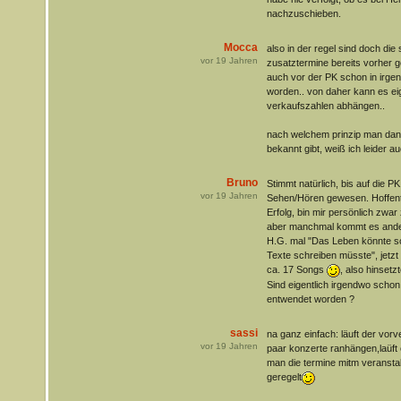
nachzuschieben.
Mocca
also in der regel sind doch die 
vor
19
Jahren
zusatztermine bereits vorher g
auch vor der PK schon in irge
worden.. von daher kann es eig
verkaufszahlen abhängen..
nach welchem prinzip man dan
bekannt gibt, weiß ich leider a
Bruno
Stimmt natürlich, bis auf die PK 
vor
19
Jahren
Sehen/Hören gewesen. Hoffentli
Erfolg, bin mir persönlich zwar 
aber manchmal kommt es ander
H.G. mal "Das Leben könnte so
Texte schreiben müsste", jetzt
ca. 17 Songs
, also hinsetz
Sind eigentlich irgendwo schon
entwendet worden ?
sassi
na ganz einfach: läuft der vor
vor
19
Jahren
paar konzerte ranhängen,laüft 
man die termine mitm veranstalte
geregelt