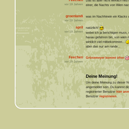
Feechen
Das ist aber nicht wirklich neu 
vor
19
Jahren
einer, die Nachts von Wien nac
groenlandi
was im Nachhinein ein Klacks w
vor
19
Jahren
april
natürlich!
vor
19
Jahren
wobei ich ja berichtigen muss,
hanau gefahren bin, von wien 
wirklich viel mitbekommen...
aber das nur am rande...
Feechen
Grönemeyer kommt öfter
vor
19
Jahren
Deine Meinung!
Um deine Meinung zu dieser 
angemeldet sein. Du kannst dic
registrierter Benutzer
hier an
Benutzer
registrieren
.