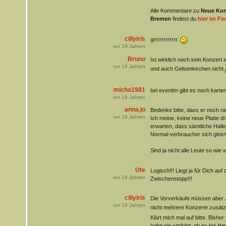
Alle Kommentare zu
Neue Konz
Bremen
findest du
hier im F
cillyiris
grrrrrrrrrrrr.
vor
19
Jahren
Bruno
Ist wirklich noch kein Konzert a
vor
19
Jahren
und auch Gelsenkirchen nicht
micha1981
bei eventim gibt es noch karten
vor
19
Jahren
anna.jo
Bedenke bitte, dass er noch nich
vor
19
Jahren
Ich meine, keine neue Platte 
erwarten, dass sämtliche Halle
Normal-verbraucher sich gleich
Sind ja nicht alle Leute so wie w
Ute
Logisch!!! Liegt ja für Dich auf
vor
19
Jahren
Zwischenstopp!!!
cillyiris
Die Vorverkäufe müssen aber z
vor
19
Jahren
nicht mehrere Konzerte zusätz
Klärt mich mal auf bitte. Bishe
habe nie verfolgt, ob es bei He