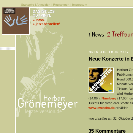
Startseite
|
Anmelden
|
Registrieren
|
Impressum
DAS IST LOS
CD / VINYL
» Infos
» jetzt bestellen!
OPEN AIR TOUR 2007
Neue Konzerte in 
Herbert Gr
Publikumsm
Rund 500.
Monate vor 
Tickets. 
wird Herbe
(14.06.),
Nürnberg
(17.06.) u
Tickets für diese drei Städte si
www.eventim.de
erhältlich.
von christian am 31. Oktober 
35 Kommentare