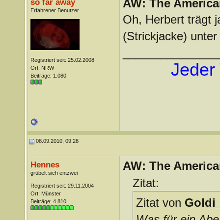
AW: The America
so far away
Erfahrener Benutzer
Oh, Herbert trägt j
(Strickjacke) unte
_______________
Registriert seit: 25.02.2008
Jeder 
Ort: NRW
Beiträge: 1.080
08.09.2010, 09:28
AW: The America
Hennes
grübelt sich entzwei
Zitat:
Registriert seit: 29.11.2004
Ort: Münster
Zitat von
Goldi_
Beiträge: 4.810
Was für ein Abe