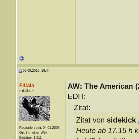
08.09.2010, 16:44
AW: The American (
Filiala
~ titellos ~
EDIT:
Zitat:
Zitat von
sidekick
Registriert seit: 04.01.2003
Heute ab 17.15 h k
Ort: in meiner Welt
Beiträge: 1.511