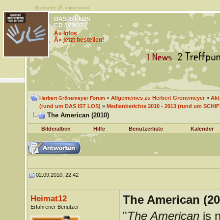
Startseite
|Â
Impressum
DAS IST LOS
CD / VINYL
Â» Infos
Â» jetzt bestellen!
»
Allgemeines zu Herbert Grönemeyer
»
Akt
Herbert Grönemeyer Forum
(rund um DAS IST LOS)
»
Medienberichte 2010 - 2013 (rund um SCH
The American (2010)
Bilderalben
Hilfe
Benutzerliste
Kalender
02.09.2010, 22:42
The American (20
Heimat12
Erfahrener Benutzer
"
The American
is 