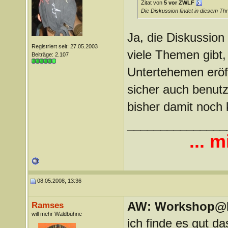
Zitat von
5 vor ZWLF
Die Diskussion findet in diesem Thr
Ja, die Diskussion
Registriert seit: 27.05.2003
viele Themen gibt,
Beiträge: 2.107
Untertehemen eröf
sicher auch benutz
bisher damit noch 
_______________
... m
08.05.2008, 13:36
AW: Workshop@LV
Ramses
will mehr Waldbühne
ich finde es gut d