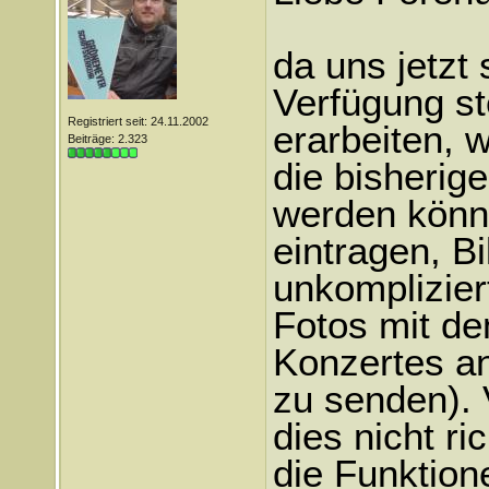
da uns jetzt
Verfügung s
Registriert seit: 24.11.2002
erarbeiten, 
Beiträge: 2.323
die bisherig
werden könne
eintragen, B
unkomplizie
Fotos mit de
Konzertes an
zu senden). 
dies nicht r
die Funktio