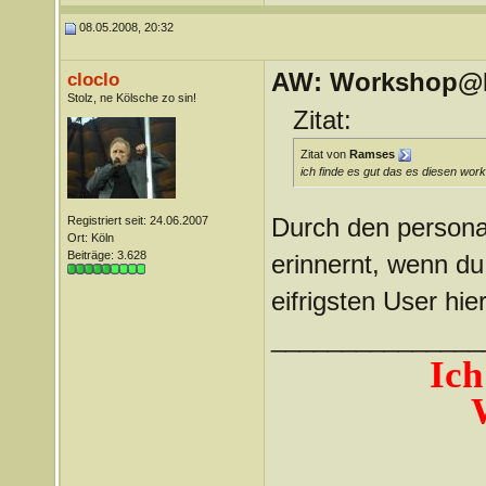
08.05.2008, 20:32
AW: Workshop@LV
cloclo
Stolz, ne Kölsche zo sin!
Zitat:
Zitat von
Ramses
ich finde es gut das es diesen wor
Durch den personal
Registriert seit: 24.06.2007
Ort: Köln
Beiträge: 3.628
erinnernt, wenn du
eifrigsten User hie
_______________
Ich