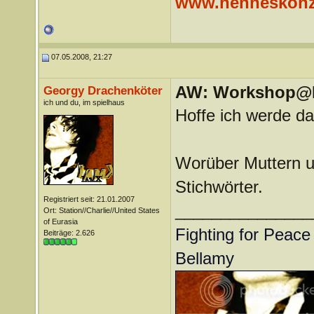
www.henneskonz
07.05.2008, 21:27
AW: Workshop@LV
Georgy Drachenköter
ich und du, im spielhaus
Hoffe ich werde da
Worüber Muttern u
Stichwörter.
Registriert seit: 21.01.2007
_______________
Ort: Station//Charlie//United States
of Eurasia
Fighting for Peace 
Beiträge: 2.626
Bellamy