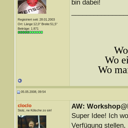
bin dabei!
_______________
Registriert seit: 28.01.2003
Ort: Länge:12,0° Breite:51,5°
Beiträge: 1.871
Wo 
Wo ei
Wo man
05.05.2008, 09:54
AW: Workshop@LV
cloclo
Stolz, ne Kölsche zo sin!
Super Idee! Ich wo
Verfügung stellen,