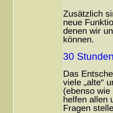
Zusätzlich si
neue Funkti
denen wir u
können.
30 Stunde
Das Entschei
viele „alte“
(ebenso wie s
helfen allen
Fragen stell