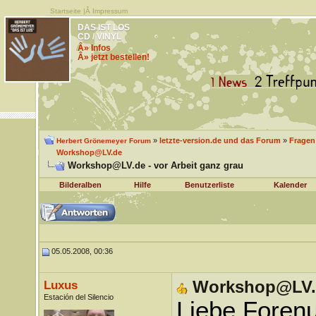
Startseite
|Â
Impressum
DAS IST LOS
CD / VINYL
Â» Infos
Â» jetzt bestellen!
»
letzte-version.de und das Forum
»
Fragen
Herbert Grönemeyer Forum
Workshop@LV.de
Workshop@LV.de - vor Arbeit ganz grau
Bilderalben
Hilfe
Benutzerliste
Kalender
05.05.2008, 00:36
Workshop@LV.de
Luxus
Estación del Silencio
Liebe Forenu