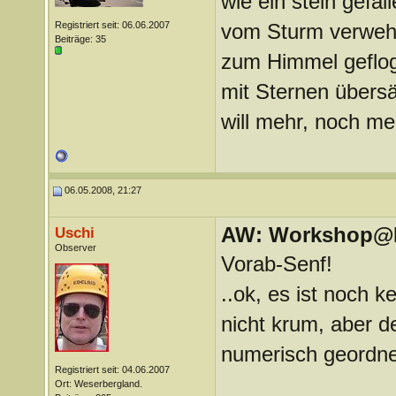
wie ein stein gefal
Registriert seit: 06.06.2007
vom Sturm verweh
Beiträge: 35
zum Himmel geflo
mit Sternen übersä
will mehr, noch me
06.05.2008, 21:27
AW: Workshop@LV
Uschi
Observer
Vorab-Senf!
..ok, es ist noch k
nicht krum, aber 
numerisch geordnet 
Registriert seit: 04.06.2007
Ort: Weserbergland.