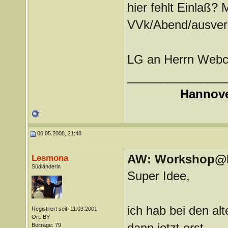
hier fehlt Einlaß? 
VVk/Abend/ausver
LG an Herrn Webc
_______________
Hannove
06.05.2008, 21:48
AW: Workshop@LV
Lesmona
Südländerin
Super Idee,
ich hab bei den al
Registriert seit: 11.03.2001
Ort: BY
dann jetzt erst.
Beiträge: 79