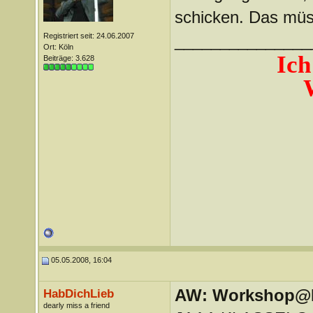
schicken. Das müs
Registriert seit: 24.06.2007
_______________
Ort: Köln
Ich
Beiträge: 3.628
05.05.2008, 16:04
AW: Workshop@LV
HabDichLieb
dearly miss a friend