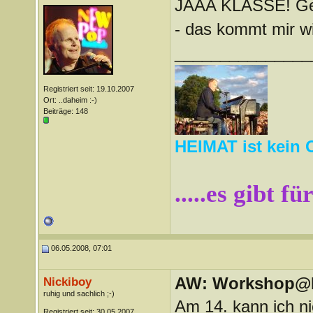
JAAA KLASSE! Geh
- das kommt mir wi
_______________
Registriert seit: 19.10.2007
Ort: ..daheim :-)
Beiträge: 148
HEIMAT ist kein 
.....es gibt f
06.05.2008, 07:01
AW: Workshop@LV
Nickiboy
ruhig und sachlich ;-)
Am 14. kann ich nic
Registriert seit: 30.05.2007