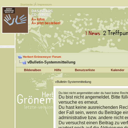
Startseite
|Â
Impressum
DAS IST LOS
CD / VINYL
Â» Infos
Â» jetzt bestellen!
Herbert Grönemeyer Forum
vBulletin-Systemmitteilung
Bilderalben
Hilfe
Benutzerliste
Kalender
vBulletin-Systemmitteilung
Du bist nicht angemeldet oder du hast keine Recht
Du bist nicht angemeldet. Bitte fül
versuche es erneut.
Du hast keine ausreichenden Rech
der Fall sein, wenn du Beiträge 
administrative bzw. andere nicht e
Du versuchst einen Beitrag zu ver
wartest noch auf die Aktivierung d