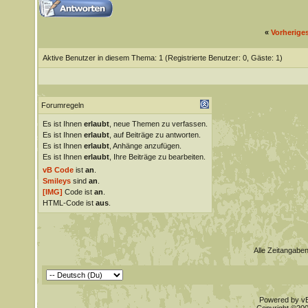
«
Vorherige
Aktive Benutzer in diesem Thema: 1
(Registrierte Benutzer: 0, Gäste: 1)
Forumregeln
Es ist Ihnen
erlaubt
, neue Themen zu verfassen.
Es ist Ihnen
erlaubt
, auf Beiträge zu antworten.
Es ist Ihnen
erlaubt
, Anhänge anzufügen.
Es ist Ihnen
erlaubt
, Ihre Beiträge zu bearbeiten.
vB Code
ist
an
.
Smileys
sind
an
.
[IMG]
Code ist
an
.
HTML-Code ist
aus
.
Alle Zeitangaben
Powered by vBu