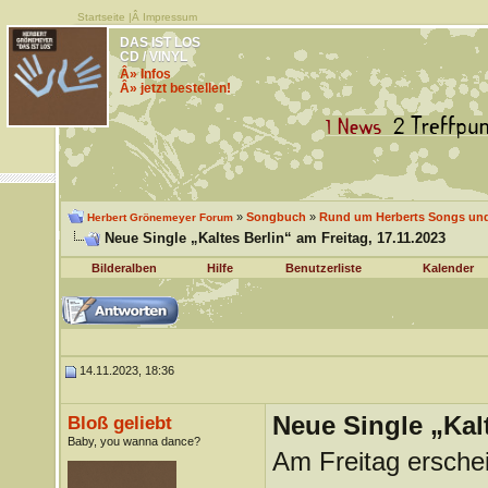
Startseite
|Â
Impressum
DAS IST LOS
CD / VINYL
Â» Infos
Â» jetzt bestellen!
»
Songbuch
»
Rund um Herberts Songs un
Herbert Grönemeyer Forum
Neue Single „Kaltes Berlin“ am Freitag, 17.11.2023
Bilderalben
Hilfe
Benutzerliste
Kalender
14.11.2023, 18:36
Neue Single „Kalt
Bloß geliebt
Baby, you wanna dance?
Am Freitag erschein