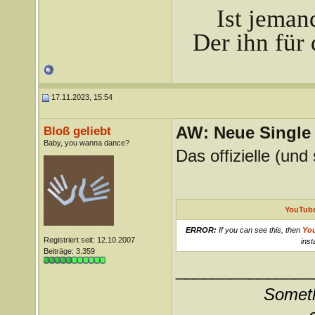
Ist jeman
Der ihn für 
17.11.2023, 15:54
AW: Neue Single „
Bloß geliebt
Baby, you wanna dance?
Das offizielle (un
YouTube
ERROR:
If you can see this, then
Yo
Registriert seit: 12.10.2007
inst
Beiträge: 3.359
_______________
Somethi