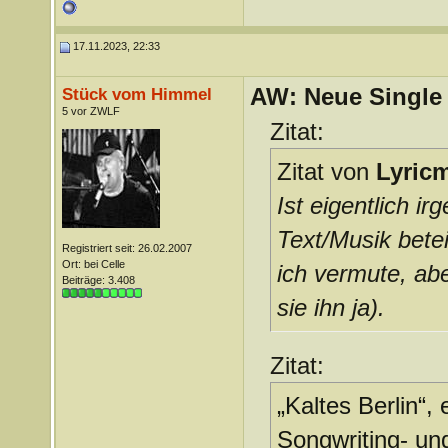
17.11.2023, 22:33
AW: Neue Single „
Stück vom Himmel
5 vor ZWLF
Zitat:
Zitat von
Lyric
Ist eigentlich i
Text/Musik beteil
Registriert seit: 26.02.2007
Ort: bei Celle
ich vermute, abe
Beiträge: 3.408
sie ihn ja).
Zitat:
„Kaltes Berlin“
Songwriting- un