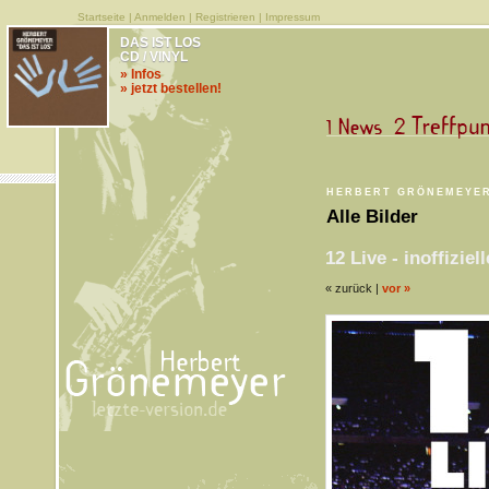
Startseite
|
Anmelden
|
Registrieren
|
Impressum
DAS IST LOS
CD / VINYL
» Infos
» jetzt bestellen!
HERBERT GRÖNEMEYER
Alle Bilder
12 Live - inoffiziel
« zurück |
vor »